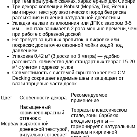
при температурных скачках, характерных для Сибири
Три декора коллекции Robust (Мербау, Тик, Ясень)
имитируют текстуру экзотических пород без риска
рассыхания и гниения натуральной древесины
Укладка на лаги из алюминия или ДПК с зазором 3-5
мм — монтаж занимает в 2 раза меньше времени, чем
при работе с обрезной доской
Не требует защитных пропиток, шлифовки или
покраски: достаточно сезонной мойки водой под
давлением
Упаковка 0,42 м² (3 доски по 3 метра) — удобно
рассчитать количество для стандартных террас 15-20
м² с учетом подрезки углов
Совместимость с системой скрытого крепежа CM
Decking сокращает видимые швы и защищает от
влаги торцевые части досок
Рекомендуемое
Цвет
Особенности декора
применение
Насыщенный
Террасы в классическом
коричнево-красный
стиле, зоны барбекю,
оттенок с
входные группы —
Мербау
выраженной
гармонирует с натуральным
древесной текстурой,
камнем и кирпичной
визуально согревает