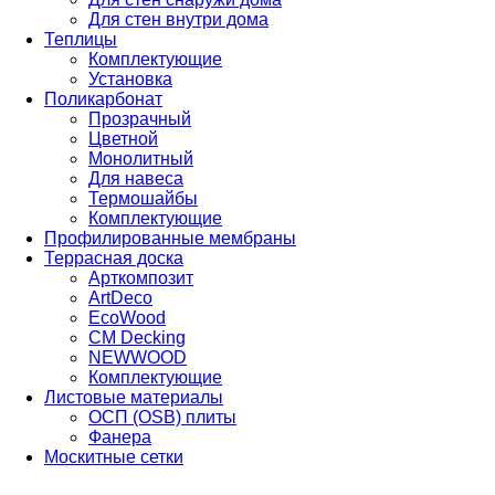
Для стен внутри дома
Теплицы
Комплектующие
Установка
Поликарбонат
Прозрачный
Цветной
Монолитный
Для навеса
Термошайбы
Комплектующие
Профилированные мембраны
Террасная доска
Арткомпозит
ArtDeco
EcoWood
CM Decking
NEWWOOD
Комплектующие
Листовые материалы
ОСП (OSB) плиты
Фанера
Москитные сетки