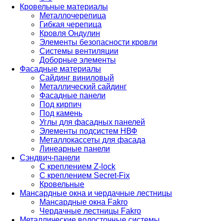
Кровельные материалы
Металлочерепица
Гибкая черепица
Кровля Ондулин
Элементы безопасности кровли
Системы вентиляции
Доборные элементы
Фасадные материалы
Сайдинг виниловый
Металлический сайдинг
Фасадные панели
Под кирпич
Под камень
Углы для фасадных панелей
Элементы подсистем НВФ
Металлокассеты для фасада
Линеарные панели
Сэндвич-панели
С креплением Z-lock
С креплением Secret-Fix
Кровельные
Мансардные окна и чердачные лестницы
Мансардные окна Fakro
Чердачные лестницы Fakro
Металлические водосточные системы