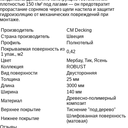
плотностью 150 г/м² под лагами — он предотвратит
прорастание сорняков через щели настила и защитит
гидроизоляцию от механических повреждений при
монтаже.
Производитель
CM Decking
Страна производитель
Швеция
Профиль
Полнотелый
Покрываемая поверхность из
0,42
1 упак., м2
Цвет
Мербау, Тик, Ясень
Коллекция
ROBUST
Вид поверхности
Двусторонняя
Толщина
25 мм
Длина
3000 мм
Ширина
140 мм
Древесно-полимерный
Материал
композит
Верхнее покрытие
Тиснение "под дерево"
Шлифованная поверхность
Нижнее покрытие
(матовая)
Отзывы