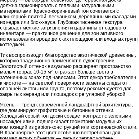
должна гармонировать с теплыми натуральными
материалами. Красно-коричневый тон сочетается с
клинкерной плиткой, песчаником, деревянными фасадами
из кедра или блок-хауса. Глубокая тисненая текстура
скрывает мелкие загрязнения и царапины от садового
инвентаря — практичное решение для зон активного
использования вроде детских площадок или входных групп
коттеджей.
Тик воспроизводит благородство экзотической древесины,
которую традиционно применяют в судостроении.
Золотистый оттенок визуально расширяет пространство
малых террас 10-15 м², отражает больше света в
затененных зонах под навесами. Этот декор требователен
к чистоте — на светлой поверхности заметны следы от
опавшей листвы или грунта, поэтому рекомендуется для
закрытых веранд или площадок с регулярной уборкой.
Ясень — тренд современной ландшафтной архитектуры,
где доминируют графитовые и бетонные оттенки.
Холодный серый тон доски создает контраст с зелеными
насаждениями, подчеркивает геометрию модульных
композиций из gabion-конструкций или кортеновской стали.
В Красноярске этот цвет особенно востребован для
коммерческих объектов — летних террас кофеен,