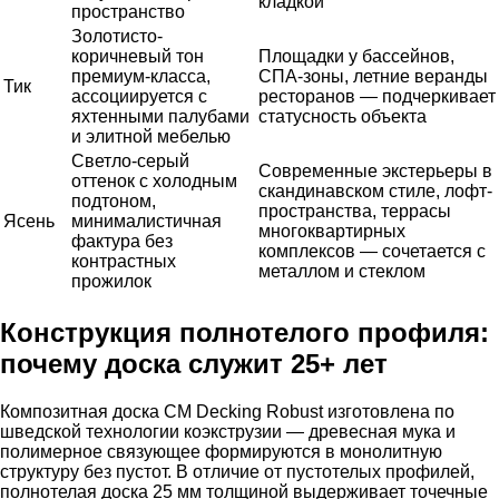
кладкой
пространство
Золотисто-
коричневый тон
Площадки у бассейнов,
премиум-класса,
СПА-зоны, летние веранды
Тик
ассоциируется с
ресторанов — подчеркивает
яхтенными палубами
статусность объекта
и элитной мебелью
Светло-серый
Современные экстерьеры в
оттенок с холодным
скандинавском стиле, лофт-
подтоном,
пространства, террасы
Ясень
минималистичная
многоквартирных
фактура без
комплексов — сочетается с
контрастных
металлом и стеклом
прожилок
Конструкция полнотелого профиля:
почему доска служит 25+ лет
Композитная доска CM Decking Robust изготовлена по
шведской технологии коэкструзии — древесная мука и
полимерное связующее формируются в монолитную
структуру без пустот. В отличие от пустотелых профилей,
полнотелая доска 25 мм толщиной выдерживает точечные