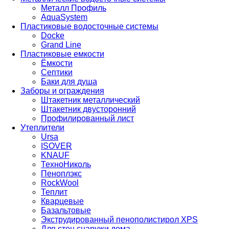
Металл Профиль
AquaSystem
Пластиковые водосточные системы
Docke
Grand Line
Пластиковые емкости
Ёмкости
Септики
Баки для душа
Заборы и ограждения
Штакетник металлический
Штакетник двусторонний
Профилированный лист
Утеплители
Ursa
ISOVER
KNAUF
ТехноНиколь
Пеноплэкс
RockWool
Теплит
Кварцевые
Базальтовые
Экструдированный пенополистирол XPS
Для стен снаружи дома