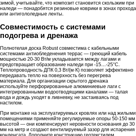
зимой, учитывайте, что композит становится скользким при
наледи — понадобятся резиновые коврики в зонах прохода
или антигололедные ленты.
Совместимость с системами
подогрева и дренажа
Полнотелая доска Robust совместима с кабельными
системами антиобледенения террас — греющий кабель
мощностью 20-30 Вт/м укладывается между лагами и
предотвращает образование наледи при -15…-25°C.
Теплопроводность ДПК 0,3 Вт/(м·К) позволяет эффективно
передавать тепло на поверхность без перегрева
материала. Для организации скрытого дренажа
используйте перфорированные алюминиевые лаги с
интегрированными водоотводящими каналами — талая
вода и дождь уходят в ливневку, не застаиваясь под
настилом.
При монтаже на эксплуатируемых кровлях или над жилыми
помещениями применяйте регулируемые опоры 50-150 мм
высотой — они компенсируют неровности основания до 30
мм на метр и создают вентилируемый зазор для испарения
конденсата. Дополните конструкцию геотекстилем