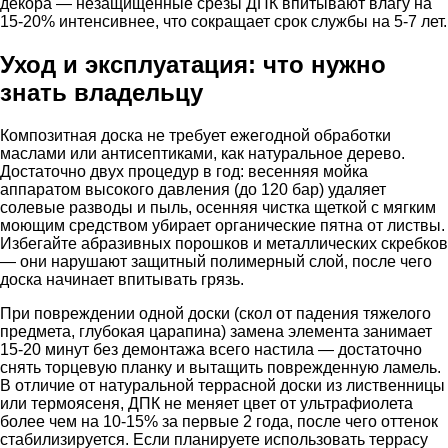
декора — незащищенные срезы ДПК впитывают влагу на
15-20% интенсивнее, что сокращает срок службы на 5-7 лет.
Уход и эксплуатация: что нужно
знать владельцу
Композитная доска не требует ежегодной обработки
маслами или антисептиками, как натуральное дерево.
Достаточно двух процедур в год: весенняя мойка
аппаратом высокого давления (до 120 бар) удаляет
солевые разводы и пыль, осенняя чистка щеткой с мягким
моющим средством убирает органические пятна от листвы.
Избегайте абразивных порошков и металлических скребков
— они нарушают защитный полимерный слой, после чего
доска начинает впитывать грязь.
При повреждении одной доски (скол от падения тяжелого
предмета, глубокая царапина) замена элемента занимает
15-20 минут без демонтажа всего настила — достаточно
снять торцевую планку и вытащить поврежденную ламель.
В отличие от натуральной террасной доски из лиственницы
или термоясеня, ДПК не меняет цвет от ультрафиолета
более чем на 10-15% за первые 2 года, после чего оттенок
стабилизируется. Если планируете использовать террасу