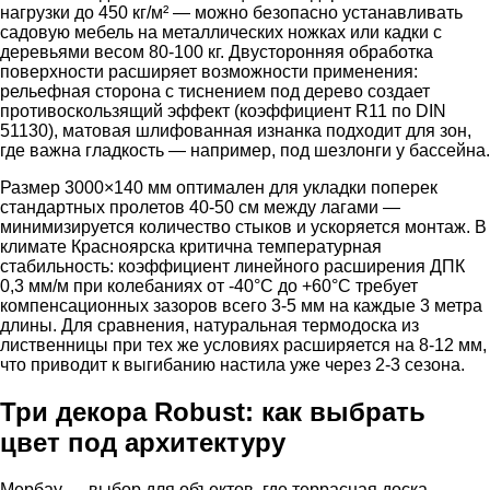
нагрузки до 450 кг/м² — можно безопасно устанавливать
садовую мебель на металлических ножках или кадки с
деревьями весом 80-100 кг. Двусторонняя обработка
поверхности расширяет возможности применения:
рельефная сторона с тиснением под дерево создает
противоскользящий эффект (коэффициент R11 по DIN
51130), матовая шлифованная изнанка подходит для зон,
где важна гладкость — например, под шезлонги у бассейна.
Размер 3000×140 мм оптимален для укладки поперек
стандартных пролетов 40-50 см между лагами —
минимизируется количество стыков и ускоряется монтаж. В
климате Красноярска критична температурная
стабильность: коэффициент линейного расширения ДПК
0,3 мм/м при колебаниях от -40°C до +60°C требует
компенсационных зазоров всего 3-5 мм на каждые 3 метра
длины. Для сравнения, натуральная термодоска из
лиственницы при тех же условиях расширяется на 8-12 мм,
что приводит к выгибанию настила уже через 2-3 сезона.
Три декора Robust: как выбрать
цвет под архитектуру
Мербау — выбор для объектов, где террасная доска