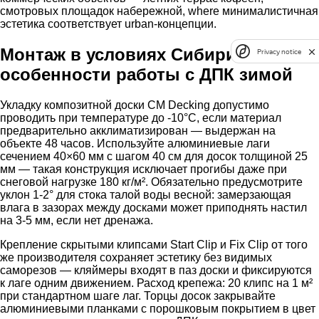
смотровых площадок набережной, where минималистичная
эстетика соответствует urban-концепции.
Монтаж в условиях Сибири:
Privacy notice
особенности работы с ДПК зимой
Укладку композитной доски CM Decking допустимо
проводить при температуре до -10°C, если материал
предварительно акклиматизирован — выдержан на
объекте 48 часов. Используйте алюминиевые лаги
сечением 40×60 мм с шагом 40 см для досок толщиной 25
мм — такая конструкция исключает прогибы даже при
снеговой нагрузке 180 кг/м². Обязательно предусмотрите
уклон 1-2° для стока талой воды весной: замерзающая
влага в зазорах между досками может приподнять настил
на 3-5 мм, если нет дренажа.
Крепление скрытыми клипсами Start Clip и Fix Clip от того
же производителя сохраняет эстетику без видимых
саморезов — кляймеры входят в паз доски и фиксируются
к лаге одним движением. Расход крепежа: 20 клипс на 1 м²
при стандартном шаге лаг. Торцы досок закрывайте
алюминиевыми планками с порошковым покрытием в цвет