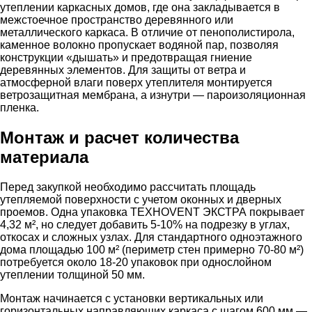
утеплении каркасных домов, где она закладывается в
межстоечное пространство деревянного или
металлического каркаса. В отличие от пенополистирола,
каменное волокно пропускает водяной пар, позволяя
конструкции «дышать» и предотвращая гниение
деревянных элементов. Для защиты от ветра и
атмосферной влаги поверх утеплителя монтируется
ветрозащитная мембрана, а изнутри — пароизоляционная
пленка.
Монтаж и расчет количества
материала
Перед закупкой необходимо рассчитать площадь
утепляемой поверхности с учетом оконных и дверных
проемов. Одна упаковка ТЕХНОVENT ЭКСТРА покрывает
4,32 м², но следует добавить 5-10% на подрезку в углах,
откосах и сложных узлах. Для стандартного одноэтажного
дома площадью 100 м² (периметр стен примерно 70-80 м²)
потребуется около 18-20 упаковок при однослойном
утеплении толщиной 50 мм.
Монтаж начинается с установки вертикальных или
горизонтальных направляющих каркаса с шагом 600 мм —