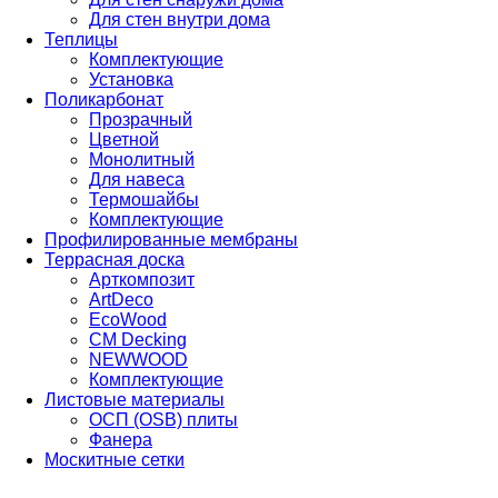
Для стен внутри дома
Теплицы
Комплектующие
Установка
Поликарбонат
Прозрачный
Цветной
Монолитный
Для навеса
Термошайбы
Комплектующие
Профилированные мембраны
Террасная доска
Арткомпозит
ArtDeco
EcoWood
CM Decking
NEWWOOD
Комплектующие
Листовые материалы
ОСП (OSB) плиты
Фанера
Москитные сетки