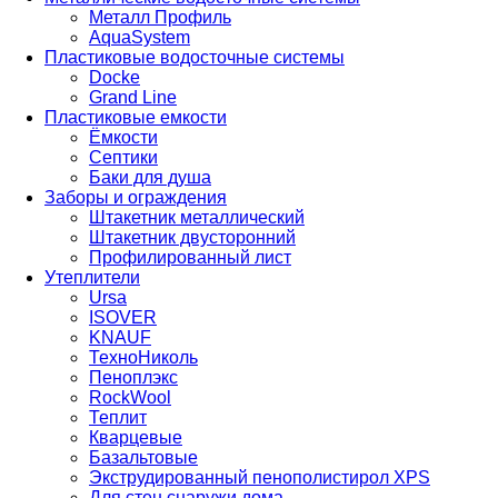
Металл Профиль
AquaSystem
Пластиковые водосточные системы
Docke
Grand Line
Пластиковые емкости
Ёмкости
Септики
Баки для душа
Заборы и ограждения
Штакетник металлический
Штакетник двусторонний
Профилированный лист
Утеплители
Ursa
ISOVER
KNAUF
ТехноНиколь
Пеноплэкс
RockWool
Теплит
Кварцевые
Базальтовые
Экструдированный пенополистирол XPS
Для стен снаружи дома