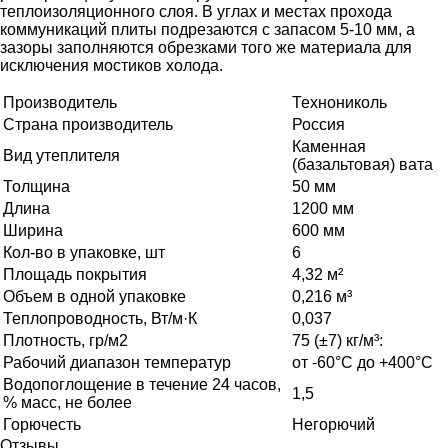
теплоизоляционного слоя. В углах и местах прохода
коммуникаций плиты подрезаются с запасом 5-10 мм, а
зазоры заполняются обрезками того же материала для
исключения мостиков холода.
Производитель
Технониколь
Страна производитель
Россия
Каменная
Вид утеплителя
(базальтовая) вата
Толщина
50 мм
Длина
1200 мм
Ширина
600 мм
Кол-во в упаковке, шт
6
Площадь покрытия
4,32 м²
Объем в одной упаковке
0,216 м³
Теплопроводность, Вт/м·К
0,037
Плотность, гр/м2
75 (±7) кг/м³:
Рабочий диапазон температур
от -60°C до +400°C
Водопоглощение в течение 24 часов,
1,5
% масс, не более
Горючесть
Негорючий
Отзывы