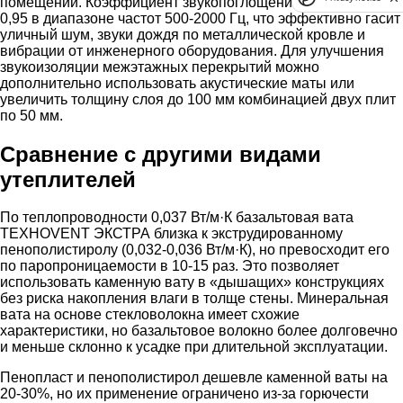
помещений. Коэффициент звукопоглощения достигает 0,9-
0,95 в диапазоне частот 500-2000 Гц, что эффективно гасит
уличный шум, звуки дождя по металлической кровле и
вибрации от инженерного оборудования. Для улучшения
звукоизоляции межэтажных перекрытий можно
дополнительно использовать акустические маты или
увеличить толщину слоя до 100 мм комбинацией двух плит
по 50 мм.
Сравнение с другими видами
утеплителей
По теплопроводности 0,037 Вт/м·К базальтовая вата
ТЕХНОVENT ЭКСТРА близка к экструдированному
пенополистиролу (0,032-0,036 Вт/м·К), но превосходит его
по паропроницаемости в 10-15 раз. Это позволяет
использовать каменную вату в «дышащих» конструкциях
без риска накопления влаги в толще стены. Минеральная
вата на основе стекловолокна имеет схожие
характеристики, но базальтовое волокно более долговечно
и меньше склонно к усадке при длительной эксплуатации.
Пенопласт и пенополистирол дешевле каменной ваты на
20-30%, но их применение ограничено из-за горючести