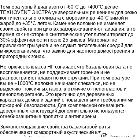
Температурный диапазон от -60°C до +400°C делает
ТЕХНОVENT ЭКСТРА универсальным решением для резко
континентального климата с морозами до -40°C зимой и
жарой до +35°C летом. Каменное волокно не изменяет
своих свойств при циклах замораживания-оттаивания, в то
время как некоторые синтетические утеплители теряют до
30% эффективности после 25 циклов. Материал не
привлекает грызунов и не служит питательной средой для
микроорганизмов, что важно для частного домостроения в
пригородных зонах.
Негорючесть класса НГ означает, что базальтовая вата не
воспламеняется, не поддерживает горение и не
распространяет пламя по конструкции. При температуре
выше +1000°C волокна начинают спекаться, но не
выделяют токсичных газов, в отличие от пенопластов и
пенополиуретанов. Это критично для деревянных
каркасных домов и зданий с повышенными требованиями
пожарной безопасности. Для комплексной огнезащиты
деревянных конструкций дополнительно используются
огнебиозащитные пропитки и антипирены.
Звукопоглощающие свойства базальтовой ваты
обеспечивают комфортный акустический климат внутри
Privacy notice