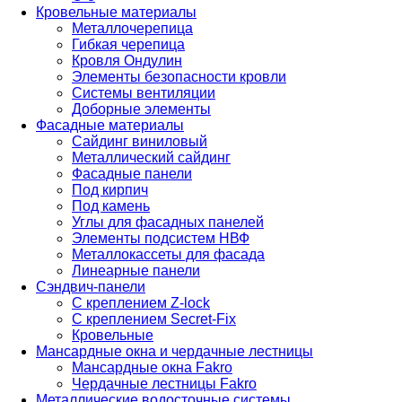
Кровельные материалы
Металлочерепица
Гибкая черепица
Кровля Ондулин
Элементы безопасности кровли
Системы вентиляции
Доборные элементы
Фасадные материалы
Сайдинг виниловый
Металлический сайдинг
Фасадные панели
Под кирпич
Под камень
Углы для фасадных панелей
Элементы подсистем НВФ
Металлокассеты для фасада
Линеарные панели
Сэндвич-панели
С креплением Z-lock
С креплением Secret-Fix
Кровельные
Мансардные окна и чердачные лестницы
Мансардные окна Fakro
Чердачные лестницы Fakro
Металлические водосточные системы