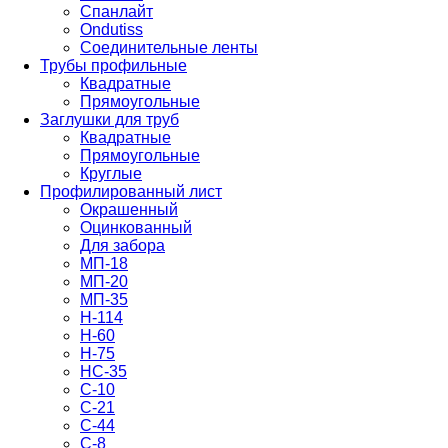
Спанлайт
Ondutiss
Соединительные ленты
Трубы профильные
Квадратные
Прямоугольные
Заглушки для труб
Квадратные
Прямоугольные
Круглые
Профилированный лист
Окрашенный
Оцинкованный
Для забора
МП-18
МП-20
МП-35
Н-114
Н-60
Н-75
НС-35
С-10
С-21
С-44
С-8