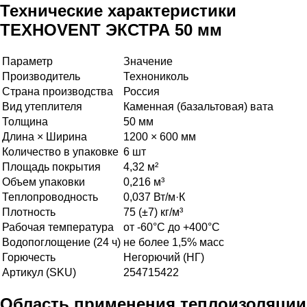
Технические характеристики
ТЕХНОVENT ЭКСТРА 50 мм
Параметр
Значение
Производитель
Технониколь
Страна производства
Россия
Вид утеплителя
Каменная (базальтовая) вата
Толщина
50 мм
Длина × Ширина
1200 × 600 мм
Количество в упаковке
6 шт
Площадь покрытия
4,32 м²
Объем упаковки
0,216 м³
Теплопроводность
0,037 Вт/м·К
Плотность
75 (±7) кг/м³
Рабочая температура
от -60°C до +400°C
Водопоглощение (24 ч)
не более 1,5% масс
Горючесть
Негорючий (НГ)
Артикул (SKU)
254715422
Область применения теплоизоляции