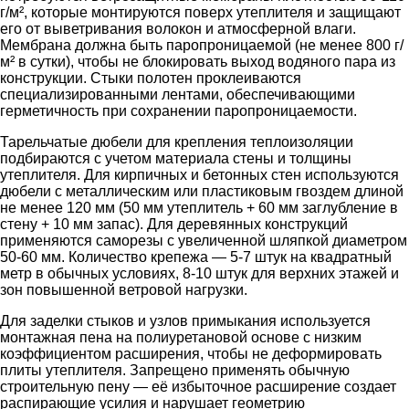
г/м², которые монтируются поверх утеплителя и защищают
его от выветривания волокон и атмосферной влаги.
Мембрана должна быть паропроницаемой (не менее 800 г/
м² в сутки), чтобы не блокировать выход водяного пара из
конструкции. Стыки полотен проклеиваются
специализированными лентами, обеспечивающими
герметичность при сохранении паропроницаемости.
Тарельчатые дюбели для крепления теплоизоляции
подбираются с учетом материала стены и толщины
утеплителя. Для кирпичных и бетонных стен используются
дюбели с металлическим или пластиковым гвоздем длиной
не менее 120 мм (50 мм утеплитель + 60 мм заглубление в
стену + 10 мм запас). Для деревянных конструкций
применяются саморезы с увеличенной шляпкой диаметром
50-60 мм. Количество крепежа — 5-7 штук на квадратный
метр в обычных условиях, 8-10 штук для верхних этажей и
зон повышенной ветровой нагрузки.
Для заделки стыков и узлов примыкания используется
монтажная пена на полиуретановой основе с низким
коэффициентом расширения, чтобы не деформировать
плиты утеплителя. Запрещено применять обычную
строительную пену — её избыточное расширение создает
распирающие усилия и нарушает геометрию