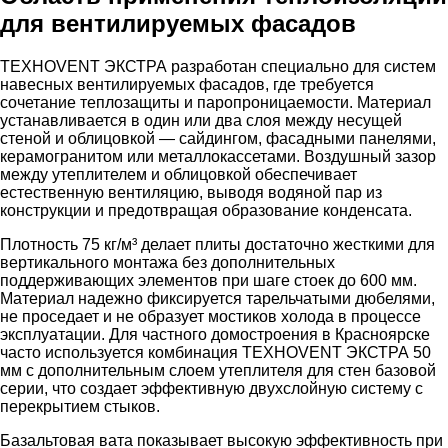
для вентилируемых фасадов
ТЕХНОVENT ЭКСТРА разработан специально для систем
навесных вентилируемых фасадов, где требуется
сочетание теплозащиты и паропроницаемости. Материал
устанавливается в один или два слоя между несущей
стеной и облицовкой — сайдингом, фасадными панелями,
керамогранитом или металлокассетами. Воздушный зазор
между утеплителем и облицовкой обеспечивает
естественную вентиляцию, выводя водяной пар из
конструкции и предотвращая образование конденсата.
Плотность 75 кг/м³ делает плиты достаточно жесткими для
вертикального монтажа без дополнительных
поддерживающих элементов при шаге стоек до 600 мм.
Материал надежно фиксируется тарельчатыми дюбелями,
не проседает и не образует мостиков холода в процессе
эксплуатации. Для частного домостроения в Красноярске
часто используется комбинация ТЕХНОVENT ЭКСТРА 50
мм с дополнительным слоем утеплителя для стен базовой
серии, что создает эффективную двухслойную систему с
перекрытием стыков.
Базальтовая вата показывает высокую эффективность при