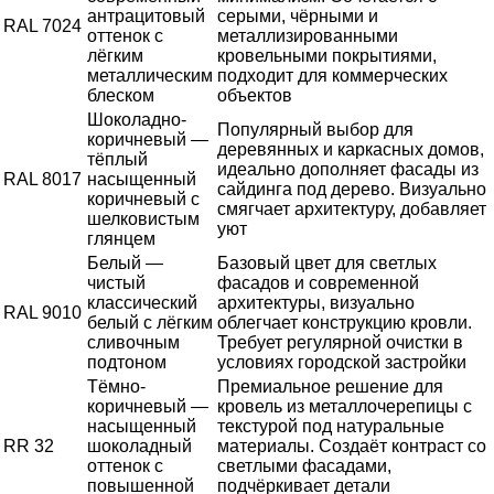
антрацитовый
серыми, чёрными и
RAL 7024
оттенок с
металлизированными
лёгким
кровельными покрытиями,
металлическим
подходит для коммерческих
блеском
объектов
Шоколадно-
Популярный выбор для
коричневый —
деревянных и каркасных домов,
тёплый
идеально дополняет фасады из
RAL 8017
насыщенный
сайдинга под дерево. Визуально
коричневый с
смягчает архитектуру, добавляет
шелковистым
уют
глянцем
Белый —
Базовый цвет для светлых
чистый
фасадов и современной
классический
архитектуры, визуально
RAL 9010
белый с лёгким
облегчает конструкцию кровли.
сливочным
Требует регулярной очистки в
подтоном
условиях городской застройки
Тёмно-
Премиальное решение для
коричневый —
кровель из металлочерепицы с
насыщенный
текстурой под натуральные
RR 32
шоколадный
материалы. Создаёт контраст со
оттенок с
светлыми фасадами,
повышенной
подчёркивает детали