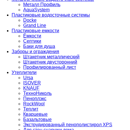
Металл Профиль
AquaSystem
Пластиковые водосточные системы
Docke
Grand Line
Пластиковые емкости
Ёмкости
Септики
Баки для душа
Заборы и ограждения
Штакетник металлический
Штакетник двусторонний
Профилированный лист
Утеплители
Ursa
ISOVER
KNAUF
ТехноНиколь
Пеноплэкс
RockWool
Теплит
Кварцевые
Базальтовые
Экструдированный пенополистирол XPS
Для стен снаружи дома