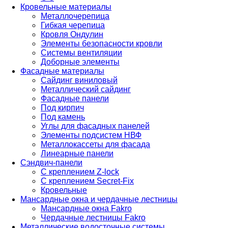
Кровельные материалы
Металлочерепица
Гибкая черепица
Кровля Ондулин
Элементы безопасности кровли
Системы вентиляции
Доборные элементы
Фасадные материалы
Сайдинг виниловый
Металлический сайдинг
Фасадные панели
Под кирпич
Под камень
Углы для фасадных панелей
Элементы подсистем НВФ
Металлокассеты для фасада
Линеарные панели
Сэндвич-панели
С креплением Z-lock
С креплением Secret-Fix
Кровельные
Мансардные окна и чердачные лестницы
Мансардные окна Fakro
Чердачные лестницы Fakro
Металлические водосточные системы