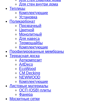
Для стен внутри дома
Теплицы
Комплектующие
Установка
Поликарбонат
Прозрачный
Цветной
Монолитный
Для навеса
Термошайбы
Комплектующие
Профилированные мембраны
Террасная доска
Арткомпозит
ArtDeco
EcoWood
CM Decking
NEWWOOD
Комплектующие
Листовые материалы
ОСП (OSB) плиты
Фанера
Москитные сетки