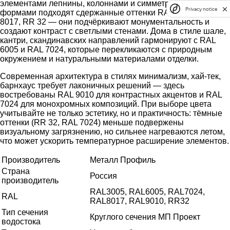
элементами лепнины, колоннами и симметричными
Privacy notice
формами подходят сдержанные оттенки RAL 3005, RAL
8017, RR 32 — они подчёркивают монументальность и
создают контраст с светлыми стенами. Дома в стиле шале,
кантри, скандинавских направлений гармонируют с RAL
6005 и RAL 7024, которые перекликаются с природным
окружением и натуральными материалами отделки.
Современная архитектура в стилях минимализм, хай-тек,
барнхаус требует лаконичных решений — здесь
востребованы RAL 9010 для контрастных акцентов и RAL
7024 для монохромных композиций. При выборе цвета
учитывайте не только эстетику, но и практичность: тёмные
оттенки (RR 32, RAL 7024) меньше подвержены
визуальному загрязнению, но сильнее нагреваются летом,
что может ускорить температурное расширение элементов.
Производитель
Металл Профиль
Страна
Россия
производитель
RAL3005, RAL6005, RAL7024,
RAL
RAL8017, RAL9010, RR32
Тип сечения
Круглого сечения МП Проект
водостока