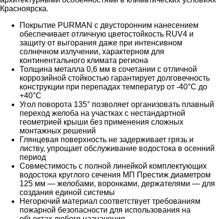
Красноярска.
Покрытие PURMAN с двусторонним нанесением
обеспечивает отличную цветостойкость RUV4 и
защиту от выгорания даже при интенсивном
солнечном излучении, характерном для
континентального климата региона
Толщина металла 0,6 мм в сочетании с отличной
коррозийной стойкостью гарантирует долговечность
конструкции при перепадах температур от -40°C до
+40°C
Угол поворота 135° позволяет организовать плавный
переход желоба на участках с нестандартной
геометрией крыши без применения сложных
монтажных решений
Глянцевая поверхность не задерживает грязь и
листву, упрощает обслуживание водостока в осенний
период
Совместимость с полной линейкой комплектующих
водостока круглого сечения МП Престиж диаметром
125 мм — желобами, воронками, держателями — для
создания единой системы
Негорючий материал соответствует требованиям
пожарной безопасности для использования на
объектах любого назначения