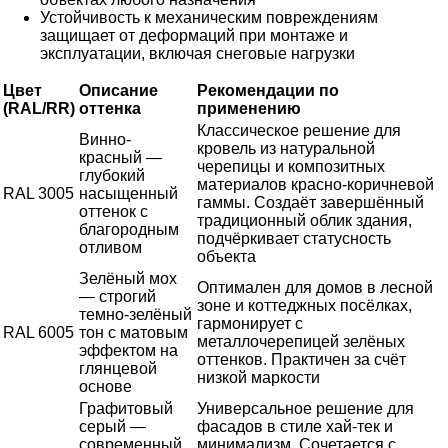
Устойчивость к механическим повреждениям
защищает от деформаций при монтаже и
эксплуатации, включая снеговые нагрузки
Цвет
Описание
Рекомендации по
(RAL/RR)
оттенка
применению
Классическое решение для
Винно-
кровель из натуральной
красный —
черепицы и композитных
глубокий
материалов красно-коричневой
RAL 3005
насыщенный
гаммы. Создаёт завершённый
оттенок с
традиционный облик здания,
благородным
подчёркивает статусность
отливом
объекта
Зелёный мох
Оптимален для домов в лесной
— строгий
зоне и коттеджных посёлках,
темно-зелёный
гармонирует с
RAL 6005
тон с матовым
металлочерепицей зелёных
эффектом на
оттенков. Практичен за счёт
глянцевой
низкой маркости
основе
Графитовый
Универсальное решение для
серый —
фасадов в стиле хай-тек и
современный
минимализм. Сочетается с