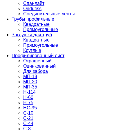
Спанлайт
Ondutiss
Соединительные ленты
Трубы профильные
Квадратные
Прямоугольные
Заглушки для труб
Квадратные
Прямоугольные
Круглые
Профилированный лист
Окрашенный
Оцинкованный
Для забора
МП-18
МП-20
МП-35
Н-114
Н-60
Н-75
НС-35
С-10
С-21
С-44
С-8