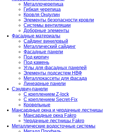
Металлочерепица
Гибкая черепица
Кровля Ондулин
Элементы безопасности кровли
Системы вентиляции
Доборные элементы
Фасадные материалы
Сайдинг виниловый
Металлический сайдинг
Фасадные панели
Под кирпич
Под камень
Углы для фасадных панелей
Элементы подсистем НВФ
Металлокассеты для фасада
Линеарные панели
Сэндвич-панели
С креплением Z-lock
С креплением Secret-Fix
Кровельные
Мансардные окна и чердачные лестницы
Мансардные окна Fakro
Чердачные лестницы Fakro
Металлические водосточные системы
Металл Профиль