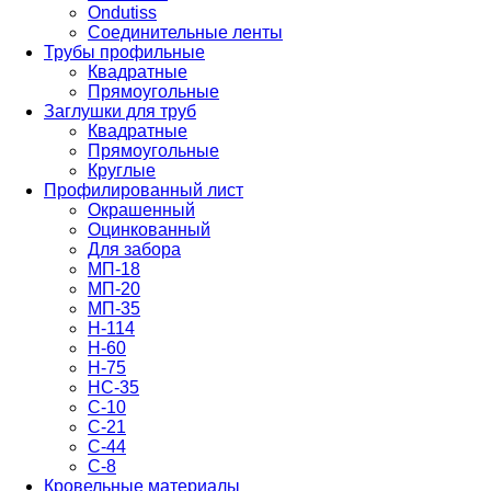
Ondutiss
Соединительные ленты
Трубы профильные
Квадратные
Прямоугольные
Заглушки для труб
Квадратные
Прямоугольные
Круглые
Профилированный лист
Окрашенный
Оцинкованный
Для забора
МП-18
МП-20
МП-35
Н-114
Н-60
Н-75
НС-35
С-10
С-21
С-44
С-8
Кровельные материалы