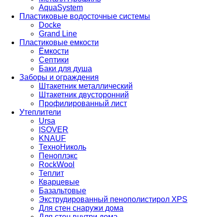
AquaSystem
Пластиковые водосточные системы
Docke
Grand Line
Пластиковые емкости
Ёмкости
Септики
Баки для душа
Заборы и ограждения
Штакетник металлический
Штакетник двусторонний
Профилированный лист
Утеплители
Ursa
ISOVER
KNAUF
ТехноНиколь
Пеноплэкс
RockWool
Теплит
Кварцевые
Базальтовые
Экструдированный пенополистирол XPS
Для стен снаружи дома
Для стен внутри дома