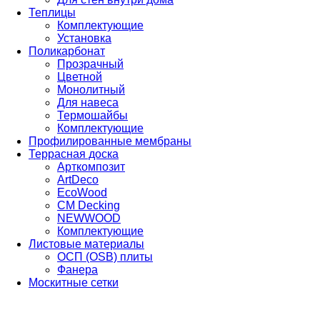
Теплицы
Комплектующие
Установка
Поликарбонат
Прозрачный
Цветной
Монолитный
Для навеса
Термошайбы
Комплектующие
Профилированные мембраны
Террасная доска
Арткомпозит
ArtDeco
EcoWood
CM Decking
NEWWOOD
Комплектующие
Листовые материалы
ОСП (OSB) плиты
Фанера
Москитные сетки