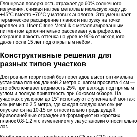
Глянцевая поверхность отражает до 60% солнечного
излучения, снижая нагрев металла в июльскую жару до
+45°C вместо +70°C у матовых аналогов. Это уменьшает
термическое расширение планок и нагрузку на точки
крепления. Цвет Citrine Metallik с металлизированным
пигментом дополнительно рассеивает ультрафиолет,
сохраняя яркость оттенка на уровне 90% от исходного
даже после 15 лет под открытым небом.
Конструктивные решения для
разных типов участков
Для ровных территорий без перепадов высот оптимальна
установка планок длиной 2 метра с шагом просвета 4 см —
это обеспечивает видимость 25% при взгляде под прямым
углом и полную приватность при боковом обзоре. На
участках с уклоном до 15° используют ступенчатый монтаж
секциями по 2,5 метра, где каждая следующая секция
опускается на 10-15 см относительно предыдущей.
Криволинейные ограждения формируют из коротких
планок 0,8-1,2 м с изменением угла установки относительно
лаг.
Комбинирование с профнастилом С8 или С10 того же