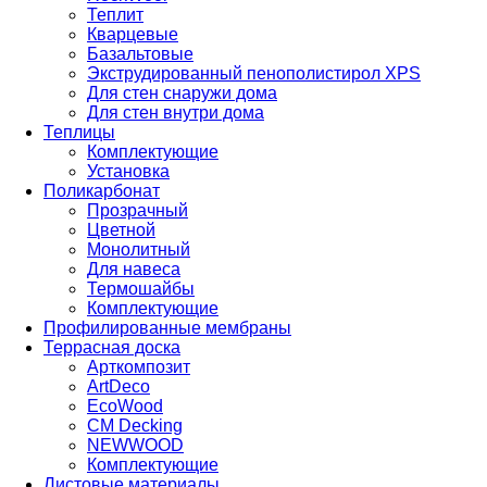
Теплит
Кварцевые
Базальтовые
Экструдированный пенополистирол XPS
Для стен снаружи дома
Для стен внутри дома
Теплицы
Комплектующие
Установка
Поликарбонат
Прозрачный
Цветной
Монолитный
Для навеса
Термошайбы
Комплектующие
Профилированные мембраны
Террасная доска
Арткомпозит
ArtDeco
EcoWood
CM Decking
NEWWOOD
Комплектующие
Листовые материалы