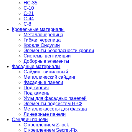
НС-35
С-10
С-21
С-44
С-8
Кровельные материалы
Металлочерепица
Гибкая черепица
Кровля Ондулин
Элементы безопасности кровли
Системы вентиляции
Доборные элементы
Фасадные материалы
Сайдинг виниловый
Металлический сайдинг
Фасадные панели
Под кирпич
Под камень
Углы для фасадных панелей
Элементы подсистем НВФ
Металлокассеты для фасада
Линеарные панели
Сэндвич-панели
С креплением Z-lock
С креплением Secret-Fix