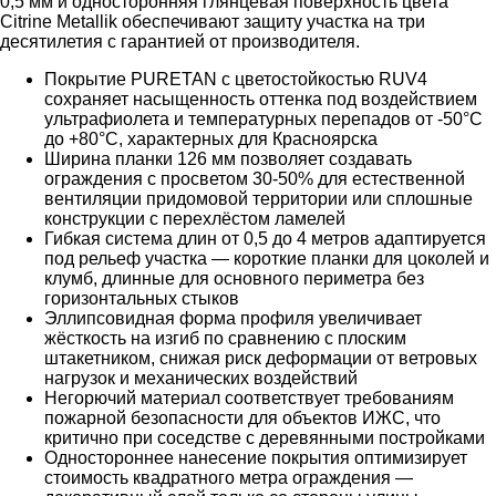
0,5 мм и односторонняя глянцевая поверхность цвета
Citrine Metallik обеспечивают защиту участка на три
десятилетия с гарантией от производителя.
Покрытие PURETAN с цветостойкостью RUV4
сохраняет насыщенность оттенка под воздействием
ультрафиолета и температурных перепадов от -50°C
до +80°C, характерных для Красноярска
Ширина планки 126 мм позволяет создавать
ограждения с просветом 30-50% для естественной
вентиляции придомовой территории или сплошные
конструкции с перехлёстом ламелей
Гибкая система длин от 0,5 до 4 метров адаптируется
под рельеф участка — короткие планки для цоколей и
клумб, длинные для основного периметра без
горизонтальных стыков
Эллипсовидная форма профиля увеличивает
жёсткость на изгиб по сравнению с плоским
штакетником, снижая риск деформации от ветровых
нагрузок и механических воздействий
Негорючий материал соответствует требованиям
пожарной безопасности для объектов ИЖС, что
критично при соседстве с деревянными постройками
Одностороннее нанесение покрытия оптимизирует
стоимость квадратного метра ограждения —