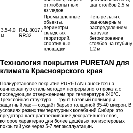
от любопытных
шаг столбов 2,5 м
взглядов
Промышленные
Четыре лаги с
объекты,
равномерным
периметры
распределением
3,5-4,0
RAL 8017 /
складских
нагрузки,
м
RR32
территорий,
бетонирование
спортивные
столбов на глубину
площадки
1,2 м
Технология покрытия PURETAN для
климата Красноярского края
Полиуретановое покрытие PURETAN наносится на
оцинкованную сталь методом непрерывного проката с
последующим отверждением при температуре 240°C.
Трёхслойная структура — грунт, базовый полимер и
защитный лак — создаёт барьер толщиной 35-40 микрон. В
условиях резких температурных колебаний Сибири это
предотвращает растрескивание декоративного слоя,
которое характерно для более дешёвых полиэстеровых
покрытий уже через 5-7 лет эксплуатации.