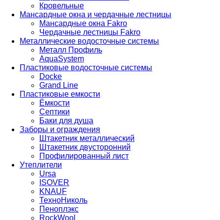
Кровельные
Мансардные окна и чердачные лестницы
Мансардные окна Fakro
Чердачные лестницы Fakro
Металлические водосточные системы
Металл Профиль
AquaSystem
Пластиковые водосточные системы
Docke
Grand Line
Пластиковые емкости
Ёмкости
Септики
Баки для душа
Заборы и ограждения
Штакетник металлический
Штакетник двусторонний
Профилированный лист
Утеплители
Ursa
ISOVER
KNAUF
ТехноНиколь
Пеноплэкс
RockWool