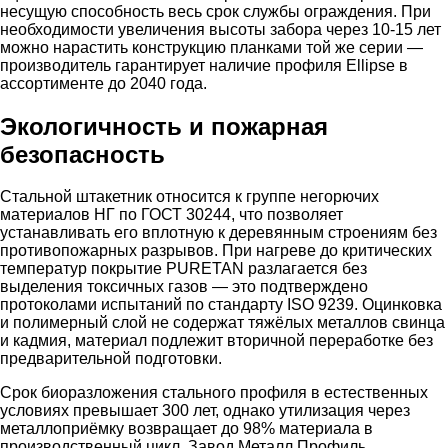
несущую способность весь срок службы ограждения. При
необходимости увеличения высоты забора через 10-15 лет
можно нарастить конструкцию планками той же серии —
производитель гарантирует наличие профиля Ellipse в
ассортименте до 2040 года.
Экологичность и пожарная
безопасность
Стальной штакетник относится к группе негорючих
материалов НГ по ГОСТ 30244, что позволяет
устанавливать его вплотную к деревянным строениям без
противопожарных разрывов. При нагреве до критических
температур покрытие PURETAN разлагается без
выделения токсичных газов — это подтверждено
протоколами испытаний по стандарту ISO 9239. Оцинковка
и полимерный слой не содержат тяжёлых металлов свинца
и кадмия, материал подлежит вторичной переработке без
предварительной подготовки.
Срок биоразложения стального профиля в естественных
условиях превышает 300 лет, однако утилизация через
металлоприёмку возвращает до 98% материала в
производственный цикл. Завод Металл Профиль