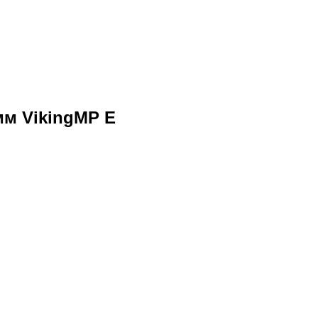
мм VikingMP E