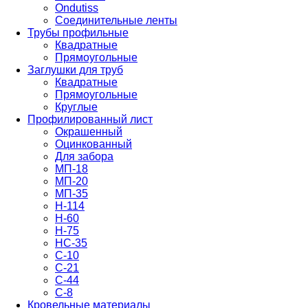
Ondutiss
Соединительные ленты
Трубы профильные
Квадратные
Прямоугольные
Заглушки для труб
Квадратные
Прямоугольные
Круглые
Профилированный лист
Окрашенный
Оцинкованный
Для забора
МП-18
МП-20
МП-35
Н-114
Н-60
Н-75
НС-35
С-10
С-21
С-44
С-8
Кровельные материалы