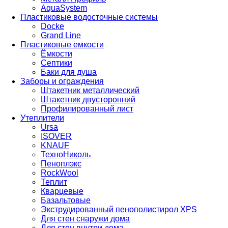
AquaSystem
Пластиковые водосточные системы
Docke
Grand Line
Пластиковые емкости
Ёмкости
Септики
Баки для душа
Заборы и ограждения
Штакетник металлический
Штакетник двусторонний
Профилированный лист
Утеплители
Ursa
ISOVER
KNAUF
ТехноНиколь
Пеноплэкс
RockWool
Теплит
Кварцевые
Базальтовые
Экструдированный пенополистирол XPS
Для стен снаружи дома
Для стен внутри дома