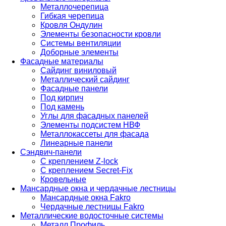
Металлочерепица
Гибкая черепица
Кровля Ондулин
Элементы безопасности кровли
Системы вентиляции
Доборные элементы
Фасадные материалы
Сайдинг виниловый
Металлический сайдинг
Фасадные панели
Под кирпич
Под камень
Углы для фасадных панелей
Элементы подсистем НВФ
Металлокассеты для фасада
Линеарные панели
Сэндвич-панели
С креплением Z-lock
С креплением Secret-Fix
Кровельные
Мансардные окна и чердачные лестницы
Мансардные окна Fakro
Чердачные лестницы Fakro
Металлические водосточные системы
Металл Профиль