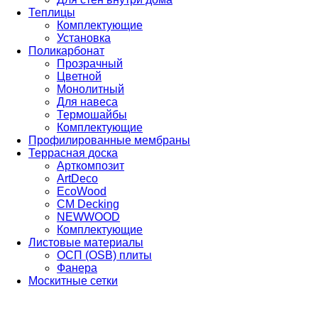
Теплицы
Комплектующие
Установка
Поликарбонат
Прозрачный
Цветной
Монолитный
Для навеса
Термошайбы
Комплектующие
Профилированные мембраны
Террасная доска
Арткомпозит
ArtDeco
EcoWood
CM Decking
NEWWOOD
Комплектующие
Листовые материалы
ОСП (OSB) плиты
Фанера
Москитные сетки