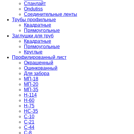
Спанлайт
Ondutiss
Соединительные ленты
Трубы профильные
Квадратные
Прямоугольные
Заглушки для труб
Квадратные
Прямоугольные
Круглые
Профилированный лист
Окрашенный
Оцинкованный
Для забора
МП-18
МП-20
МП-35
Н-114
Н-60
Н-75
НС-35
С-10
С-21
С-44
С-8