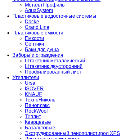
Металл Профиль
AquaSystem
Пластиковые водосточные системы
Docke
Grand Line
Пластиковые емкости
Ёмкости
Септики
Баки для душа
Заборы и ограждения
Штакетник металлический
Штакетник двусторонний
Профилированный лист
Утеплители
Ursa
ISOVER
KNAUF
ТехноНиколь
Пеноплэкс
RockWool
Теплит
Кварцевые
Базальтовые
Экструдированный пенополистирол XPS
Для стен снаружи дома