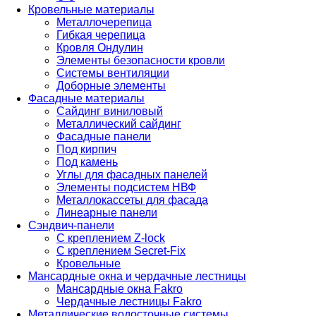
Кровельные материалы
Металлочерепица
Гибкая черепица
Кровля Ондулин
Элементы безопасности кровли
Системы вентиляции
Доборные элементы
Фасадные материалы
Сайдинг виниловый
Металлический сайдинг
Фасадные панели
Под кирпич
Под камень
Углы для фасадных панелей
Элементы подсистем НВФ
Металлокассеты для фасада
Линеарные панели
Сэндвич-панели
С креплением Z-lock
С креплением Secret-Fix
Кровельные
Мансардные окна и чердачные лестницы
Мансардные окна Fakro
Чердачные лестницы Fakro
Металлические водосточные системы