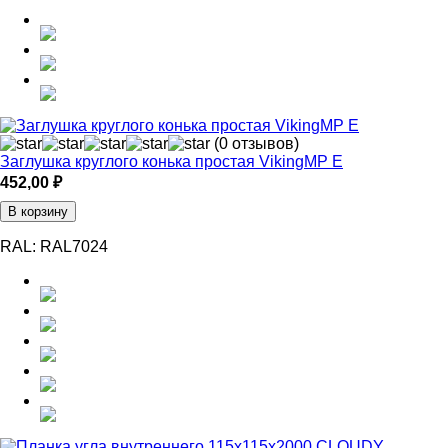
(0 отзывов)
Заглушка круглого конька простая VikingMP E
452,00
₽
В корзину
RAL:
RAL7024