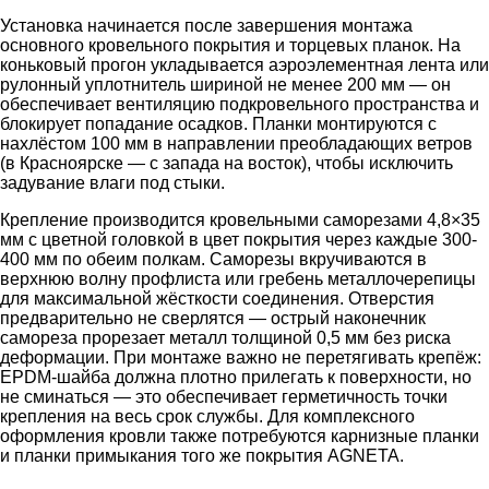
Установка начинается после завершения монтажа
основного кровельного покрытия и торцевых планок. На
коньковый прогон укладывается аэроэлементная лента или
рулонный уплотнитель шириной не менее 200 мм — он
обеспечивает вентиляцию подкровельного пространства и
блокирует попадание осадков. Планки монтируются с
нахлёстом 100 мм в направлении преобладающих ветров
(в Красноярске — с запада на восток), чтобы исключить
задувание влаги под стыки.
Крепление производится кровельными саморезами 4,8×35
мм с цветной головкой в цвет покрытия через каждые 300-
400 мм по обеим полкам. Саморезы вкручиваются в
верхнюю волну профлиста или гребень металлочерепицы
для максимальной жёсткости соединения. Отверстия
предварительно не сверлятся — острый наконечник
самореза прорезает металл толщиной 0,5 мм без риска
деформации. При монтаже важно не перетягивать крепёж:
EPDM-шайба должна плотно прилегать к поверхности, но
не сминаться — это обеспечивает герметичность точки
крепления на весь срок службы. Для комплексного
оформления кровли также потребуются карнизные планки
и планки примыкания того же покрытия AGNETA.