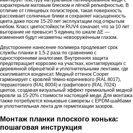
характерным матовым блеском и лёгкой рельефностью. В
отличие от глянцевых полиэстеров, такая поверхность
рассеивает солнечные блики и сохраняет насыщенность
цвета даже после 15-20 лет эксплуатации под открытым
небом. Класс цветостойкости RUV4 означает, что за 10 лет
выгорание не превысит 5 единиц по шкале ΔE —
изменения будут незаметны невооружённым глазом.
Двустороннее нанесение полимера продлевает срок
службы планки в 1,5-2 раза по сравнению с
односторонними аналогами. Внутренняя защита
предотвращает коррозию на участках, контактирующих с
деревянной обрешёткой и уплотнительными лентами, где
скапливается конденсат. Медный оттенок Cooper
гармонирует с кровлей тёмно-коричневого (RAL 8017),
терракотового (RAL 8004) и графитового (RAL 7024)
цветов, создавая визуальный эффект премиальной медной
кровли за 15-20% стоимости настоящей меди. Для монтажа
также потребуются коньковые саморезы с EPDM-шайбами
и уплотнительная лента для герметизации зазоров.
Монтаж планки плоского конька:
пошаговая инструкция