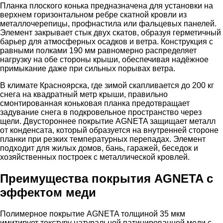
Планка плоского конька предназначена для установки на
верхнем горизонтальном ребре скатной кровли из
металлочерепицы, профнастила или фальцевых панелей.
Элемент закрывает стык двух скатов, образуя герметичный
барьер для атмосферных осадков и ветра. Конструкция с
равными полками 190 мм равномерно распределяет
нагрузку на обе стороны крыши, обеспечивая надёжное
примыкание даже при сильных порывах ветра.
В климате Красноярска, где зимой скапливается до 200 кг
снега на квадратный метр крыши, правильно
смонтированная коньковая планка предотвращает
задувание снега в подкровельное пространство через
щели. Двустороннее покрытие AGNETA защищает металл
от конденсата, который образуется на внутренней стороне
планки при резких температурных перепадах. Элемент
подходит для жилых домов, бань, гаражей, беседок и
хозяйственных построек с металлической кровлей.
Преимущества покрытия AGNETA с
эффектом меди
Полимерное покрытие AGNETA толщиной 35 мкм
имитирует текстуру натуральной патинированной меди с