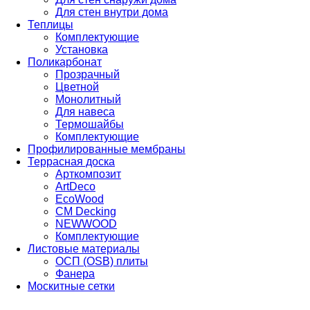
Для стен внутри дома
Теплицы
Комплектующие
Установка
Поликарбонат
Прозрачный
Цветной
Монолитный
Для навеса
Термошайбы
Комплектующие
Профилированные мембраны
Террасная доска
Арткомпозит
ArtDeco
EcoWood
CM Decking
NEWWOOD
Комплектующие
Листовые материалы
ОСП (OSB) плиты
Фанера
Москитные сетки