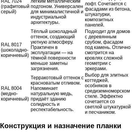
RAL 7024
лёгким металлическим
лофт. Сочетается с
(графитовый
подтоном. Универсален
фасадами из бетона,
серый)
для минималистичной и
штукатурки,
индустриальной
композитных
архитектуры.
панелей.
Тёплый шоколадный
Подходит для домов
оттенок, создающий
с деревянным
уютную атмосферу.
срубом, фасадом
RAL 8017
Практичен в
под камень. Отлично
(шоколадно-
эксплуатации — на
смотрится на
коричневый)
тёмной поверхности
кровлях сложной
меньше заметны
геометрии с
загрязнения.
эркерами.
Выбор для элитных
Терракотовый оттенок с
коттеджей,
красноватым отливом.
особняков в
RAL 8004
Напоминает
средиземноморском
(медно-
натуральную медь,
стиле. Эффектно
коричневый)
придаёт зданию
сочетается со
солидность и
светлой штукатуркой
респектабельность.
и песчаником.
Конструкция и назначение планки