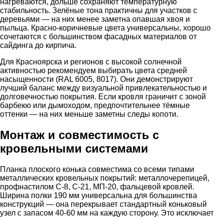
нагреваются, дольше сохраняют температурную
стабильность. Зелёные тона практичны для участков с
деревьями — на них менее заметна опавшая хвоя и
пыльца. Красно-коричневые цвета универсальны, хорошо
сочетаются с большинством фасадных материалов от
сайдинга до кирпича.
Для Красноярска и регионов с высокой солнечной
активностью рекомендуем выбирать цвета средней
насыщенности (RAL 6005, 8017). Они демонстрируют
лучший баланс между визуальной привлекательностью и
долговечностью покрытия. Если кровля граничит с зоной
барбекю или дымоходом, предпочтительнее тёмные
оттенки — на них меньше заметны следы копоти.
Монтаж и совместимость с
кровельными системами
Планка плоского конька совместима со всеми типами
металлических кровельных покрытий: металлочерепицей,
профнастилом С-8, С-21, МП-20, фальцевой кровлей.
Ширина полки 190 мм универсальна для большинства
конструкций — она перекрывает стандартный коньковый
узел с запасом 40-60 мм на каждую сторону. Это исключает