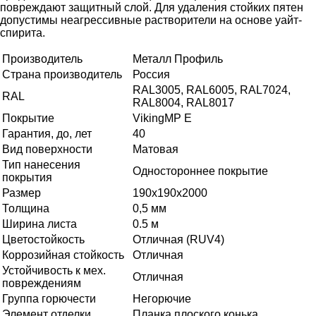
повреждают защитный слой. Для удаления стойких пятен
допустимы неагрессивные растворители на основе уайт-
спирита.
Производитель
Металл Профиль
Страна производитель
Россия
RAL3005, RAL6005, RAL7024,
RAL
RAL8004, RAL8017
Покрытие
VikingMP E
Гарантия, до, лет
40
Вид поверхности
Матовая
Тип нанесения
Одностороннее покрытие
покрытия
Размер
190х190х2000
Толщина
0,5 мм
Ширина листа
0.5 м
Цветостойкость
Отличная (RUV4)
Коррозийная стойкость
Отличная
Устойчивость к мех.
Отличная
повреждениям
Группа горючести
Негорючие
Элемент отделки
Планка плоского конька