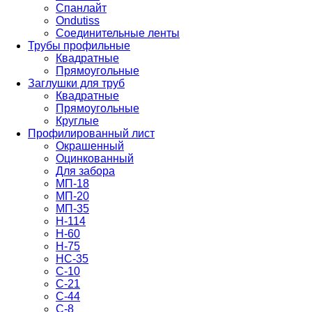
Спанлайт
Ondutiss
Соединительные ленты
Трубы профильные
Квадратные
Прямоугольные
Заглушки для труб
Квадратные
Прямоугольные
Круглые
Профилированный лист
Окрашенный
Оцинкованный
Для забора
МП-18
МП-20
МП-35
Н-114
Н-60
Н-75
НС-35
С-10
С-21
С-44
С-8