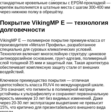
стандартные кровельные саморезы с EPDM-прокладкой —
крепёж выполняется в штатные места с шагом 300-400 мм
через нижнюю полку в обрешётку.
Покрытие VikingMP E — технология
долговечности
VikingMP E — полимерное покрытие премиум-класса от
производителя «Металл Профиль», разработанное
специально для суровых климатических условий.
Технология включает многослойную структуру: цинковое
антикоррозийное основание, грунт-адгезив, полимерный
слой толщиной 35 мкм и защитный лак. Такая архитектура
обеспечивает комплексную защиту стали от внешних
воздействий.
Ключевое преимущество покрытия — отличная
цветостойкость класса RUV4 по международной шкале.
Это означает, что пигменты в полимерной матрице
устойчивы к ультрафиолету и сохраняют первоначальную
яркость минимум 10 лет без видимых изменений. Даже
через 20-30 лет эксплуатации выцветание не превысит
15%, что критично для презентабельного внешнего вида
кровли.