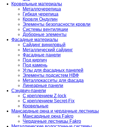
Кровельные материалы
Металлочерепица
Гибкая черепица
Кровля Ондулин
Элементы безопасности кровли
Системы вентиляции
Доборные элементы
Фасадные материалы
Сайдинг виниловый
Металлический сайдинг
Фасадные панели
Под кирпич
Под камень
Углы для фасадных панелей
Элементы подсистем НВФ
Металлокассеты для фасада
Линеарные панели
Сэндвич-панели
С креплением Z-lock
С креплением Secret-Fix
Кровельные
Мансардные окна и чердачные лестницы
Мансардные окна Fakro
Чердачные лестницы Fakro
Металлические водосточные системы