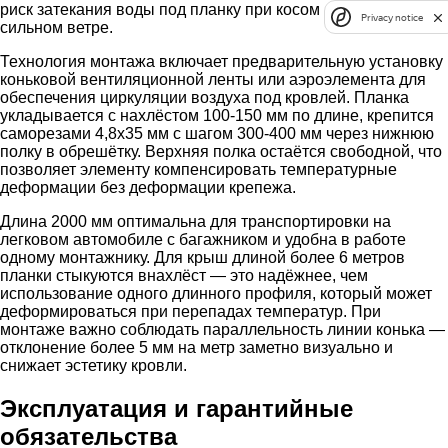
риск затекания воды под планку при косом дожде и
Privacy notice
сильном ветре.
Технология монтажа включает предварительную установку
коньковой вентиляционной ленты или аэроэлемента для
обеспечения циркуляции воздуха под кровлей. Планка
укладывается с нахлёстом 100-150 мм по длине, крепится
саморезами 4,8х35 мм с шагом 300-400 мм через нижнюю
полку в обрешётку. Верхняя полка остаётся свободной, что
позволяет элементу компенсировать температурные
деформации без деформации крепежа.
Длина 2000 мм оптимальна для транспортировки на
легковом автомобиле с багажником и удобна в работе
одному монтажнику. Для крыш длиной более 6 метров
планки стыкуются внахлёст — это надёжнее, чем
использование одного длинного профиля, который может
деформироваться при перепадах температур. При
монтаже важно соблюдать параллельность линии конька —
отклонение более 5 мм на метр заметно визуально и
снижает эстетику кровли.
Эксплуатация и гарантийные
обязательства