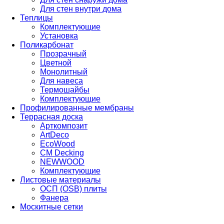
Для стен внутри дома
Теплицы
Комплектующие
Установка
Поликарбонат
Прозрачный
Цветной
Монолитный
Для навеса
Термошайбы
Комплектующие
Профилированные мембраны
Террасная доска
Арткомпозит
ArtDeco
EcoWood
CM Decking
NEWWOOD
Комплектующие
Листовые материалы
ОСП (OSB) плиты
Фанера
Москитные сетки