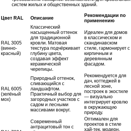
систем жилых и общественных зданий.
Рекомендации по
Цвет RAL
Описание
применению
Классический
насыщенный оттенок
Идеален для домов
для традиционной
в классическом и
RAL 3005
кровли. Матовая
скандинавском
(винно-
текстура подчёркивает
стиле, гармонирует с
красный)
глубину цвета,
кирпичным и
создавая эффект
деревянным
керамической
фасадом.
черепицы.
Рекомендуется для
Природный оттенок,
дач, коттеджей в
сливающийся с
лесной зоне,
RAL 6005
ландшафтом.
построек в экостиле
(зелёный
Практичный выбор для
— визуально
мох)
загородных участков с
интегрирует кровлю
садом и лесными
в окружающую
массивами вокруг.
природу.
Оптимален для
Современный
проектов в стиле
антрацитовый тон с
хай-тек, модерн,