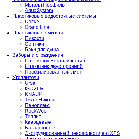
Металл Профиль
AquaSystem
Пластиковые водосточные системы
Docke
Grand Line
Пластиковые емкости
Ёмкости
Септики
Баки для душа
Заборы и ограждения
Штакетник металлический
Штакетник двусторонний
Профилированный лист
Утеплители
Ursa
ISOVER
KNAUF
ТехноНиколь
Пеноплэкс
RockWool
Теплит
Кварцевые
Базальтовые
Экструдированный пенополистирол XPS
Для стен снаружи дома