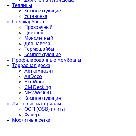
Теплицы
Комплектующие
Установка
Поликарбонат
Прозрачный
Цветной
Монолитный
Для навеса
Термошайбы
Комплектующие
Профилированные мембраны
Террасная доска
Арткомпозит
ArtDeco
EcoWood
CM Decking
NEWWOOD
Комплектующие
Листовые материалы
ОСП (OSB) плиты
Фанера
Москитные сетки