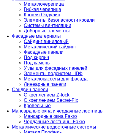
Металлочерепица
Гибкая черепица
Кровля Ондулин
Элементы безопасности кровли
Системы вентиляции
Доборные элементы
Фасадные материалы
Сайдинг виниловый
Металлический сайдинг
Фасадные панели
Под кирпич
Под камень
Углы для фасадных панелей
Элементы подсистем НВФ
Металлокассеты для фасада
Линеарные панели
Сэндвич-панели
С креплением Z-lock
С креплением Secret-Fix
Кровельные
Мансардные окна и чердачные лестницы
Мансардные окна Fakro
Чердачные лестницы Fakro
Металлические водосточные системы
Металл Профиль