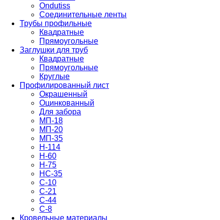
Ondutiss
Соединительные ленты
Трубы профильные
Квадратные
Прямоугольные
Заглушки для труб
Квадратные
Прямоугольные
Круглые
Профилированный лист
Окрашенный
Оцинкованный
Для забора
МП-18
МП-20
МП-35
Н-114
Н-60
Н-75
НС-35
С-10
С-21
С-44
С-8
Кровельные материалы