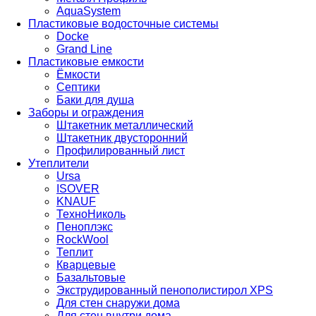
AquaSystem
Пластиковые водосточные системы
Docke
Grand Line
Пластиковые емкости
Ёмкости
Септики
Баки для душа
Заборы и ограждения
Штакетник металлический
Штакетник двусторонний
Профилированный лист
Утеплители
Ursa
ISOVER
KNAUF
ТехноНиколь
Пеноплэкс
RockWool
Теплит
Кварцевые
Базальтовые
Экструдированный пенополистирол XPS
Для стен снаружи дома
Для стен внутри дома