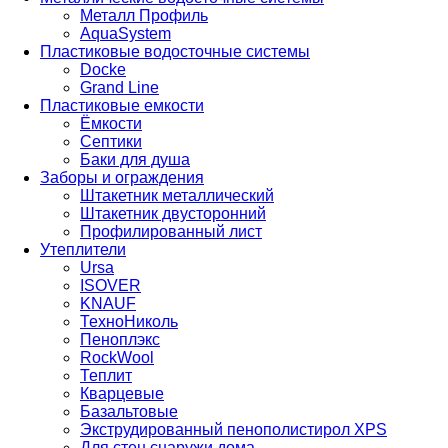
Металл Профиль
AquaSystem
Пластиковые водосточные системы
Docke
Grand Line
Пластиковые емкости
Ёмкости
Септики
Баки для душа
Заборы и ограждения
Штакетник металлический
Штакетник двусторонний
Профилированный лист
Утеплители
Ursa
ISOVER
KNAUF
ТехноНиколь
Пеноплэкс
RockWool
Теплит
Кварцевые
Базальтовые
Экструдированный пенополистирол XPS
Для стен снаружи дома