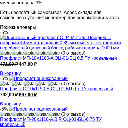
уменьшается на 3%.
Есть бесплатный самовывоз. Адрес склада для
самовывоза уточнит менеджер при оформлении заказа.
Похожие товары
-5%
(0 отзывов)
Профлист МП-18×1100-A ОЦ-01-БЦ 0,5 ТУ кровельный
Первоначальная
Текущая
471,00
₽
447,00
₽
цена
цена:
В корзину
составляла
447,00 ₽.
-5%
471,00 ₽.
(0 отзывов)
Профлист С-10х1150-B ОЦ-01-БЦ 0,7 ТУ кровельный
Первоначальная
Текущая
702,00
₽
667,00
₽
цена
цена:
В корзину
составляла
667,00 ₽.
-5%
702,00 ₽.
(0 отзывов)
Профлист МП-20х1110-A,B,R ОЦ-01-БЦ-0,75 ТУ
кровельный