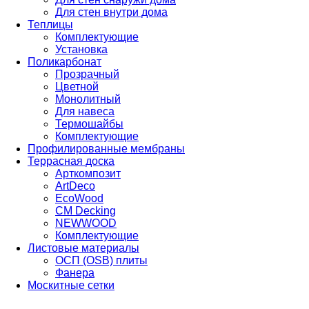
Для стен внутри дома
Теплицы
Комплектующие
Установка
Поликарбонат
Прозрачный
Цветной
Монолитный
Для навеса
Термошайбы
Комплектующие
Профилированные мембраны
Террасная доска
Арткомпозит
ArtDeco
EcoWood
CM Decking
NEWWOOD
Комплектующие
Листовые материалы
ОСП (OSB) плиты
Фанера
Москитные сетки