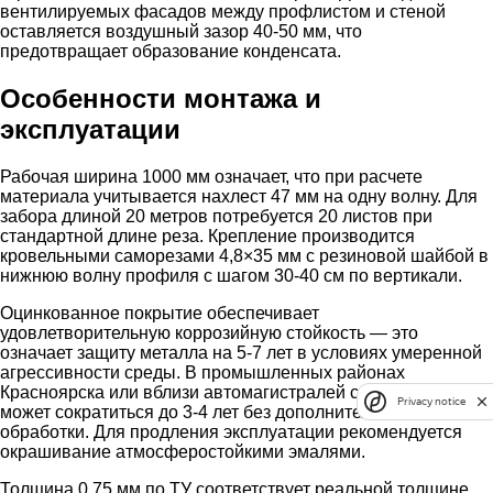
вентилируемых фасадов между профлистом и стеной
оставляется воздушный зазор 40-50 мм, что
предотвращает образование конденсата.
Особенности монтажа и
эксплуатации
Рабочая ширина 1000 мм означает, что при расчете
материала учитывается нахлест 47 мм на одну волну. Для
забора длиной 20 метров потребуется 20 листов при
стандартной длине реза. Крепление производится
кровельными саморезами 4,8×35 мм с резиновой шайбой в
нижнюю волну профиля с шагом 30-40 см по вертикали.
Оцинкованное покрытие обеспечивает
удовлетворительную коррозийную стойкость — это
означает защиту металла на 5-7 лет в условиях умеренной
агрессивности среды. В промышленных районах
Красноярска или вблизи автомагистралей срок службы
Privacy notice
может сократиться до 3-4 лет без дополнительной
обработки. Для продления эксплуатации рекомендуется
окрашивание атмосферостойкими эмалями.
Толщина 0,75 мм по ТУ соответствует реальной толщине