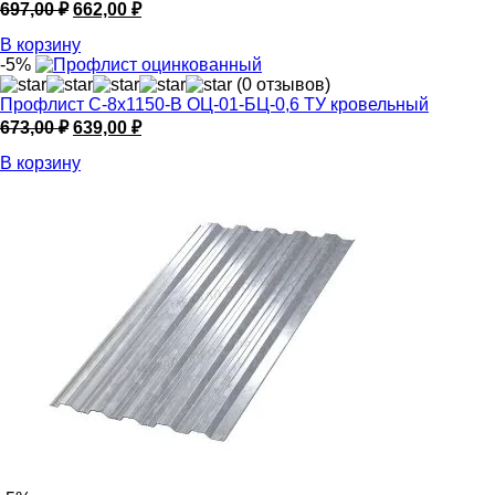
Первоначальная
Текущая
697,00
₽
662,00
₽
цена
цена:
В корзину
составляла
662,00 ₽.
-5%
697,00 ₽.
(0 отзывов)
Профлист С-8х1150-B ОЦ-01-БЦ-0,6 ТУ кровельный
Первоначальная
Текущая
673,00
₽
639,00
₽
цена
цена:
В корзину
составляла
639,00 ₽.
673,00 ₽.