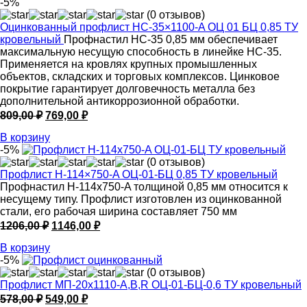
-5%
(0 отзывов)
Оцинкованный профлист НС-35×1100-A ОЦ 01 БЦ 0,85 ТУ
кровельный
Профнастил НС-35 0,85 мм обеспечивает
максимальную несущую способность в линейке НС-35.
Применяется на кровлях крупных промышленных
объектов, складских и торговых комплексов. Цинковое
покрытие гарантирует долговечность металла без
дополнительной антикоррозионной обработки.
Первоначальная
Текущая
809,00
₽
769,00
₽
цена
цена:
В корзину
составляла
769,00 ₽.
-5%
809,00 ₽.
(0 отзывов)
Профлист Н-114×750-A ОЦ-01-БЦ 0,85 ТУ кровельный
Профнастил Н-114x750-A толщиной 0,85 мм относится к
несущему типу. Профлист изготовлен из оцинкованной
стали, его рабочая ширина составляет 750 мм
Первоначальная
Текущая
1206,00
₽
1146,00
₽
цена
цена:
В корзину
составляла
1146,00 ₽.
-5%
1206,00 ₽.
(0 отзывов)
Профлист МП-20х1110-A,B,R ОЦ-01-БЦ-0,6 ТУ кровельный
Первоначальная
Текущая
578,00
₽
549,00
₽