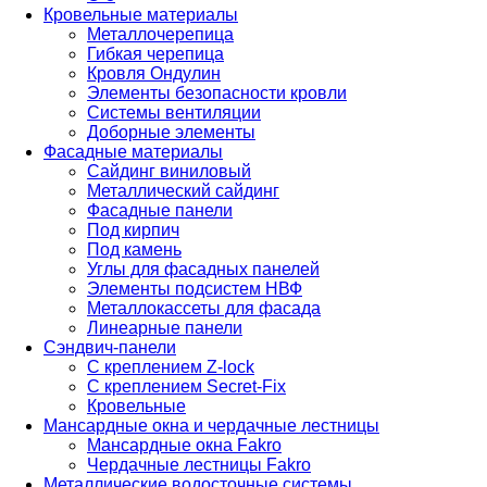
Кровельные материалы
Металлочерепица
Гибкая черепица
Кровля Ондулин
Элементы безопасности кровли
Системы вентиляции
Доборные элементы
Фасадные материалы
Сайдинг виниловый
Металлический сайдинг
Фасадные панели
Под кирпич
Под камень
Углы для фасадных панелей
Элементы подсистем НВФ
Металлокассеты для фасада
Линеарные панели
Сэндвич-панели
С креплением Z-lock
С креплением Secret-Fix
Кровельные
Мансардные окна и чердачные лестницы
Мансардные окна Fakro
Чердачные лестницы Fakro
Металлические водосточные системы