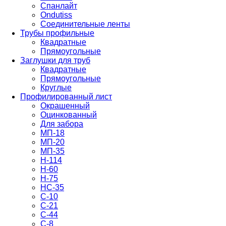
Спанлайт
Ondutiss
Соединительные ленты
Трубы профильные
Квадратные
Прямоугольные
Заглушки для труб
Квадратные
Прямоугольные
Круглые
Профилированный лист
Окрашенный
Оцинкованный
Для забора
МП-18
МП-20
МП-35
Н-114
Н-60
Н-75
НС-35
С-10
С-21
С-44
С-8