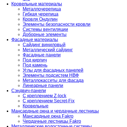
Кровельные материалы
Металлочерепица
Гибкая черепица
Кровля Ондулин
Элементы безопасности кровли
Системы вентиляции
Доборные элементы
Фасадные материалы
Сайдинг виниловый
Металлический сайдинг
Фасадные панели
Под кирпич
Под камень
Углы для фасадных панелей
Элементы подсистем НВФ
Металлокассеты для фасада
Линеарные панели
Сэндвич-панели
С креплением Z-lock
С креплением Secret-Fix
Кровельные
Мансардные окна и чердачные лестницы
Мансардные окна Fakro
Чердачные лестницы Fakro
Металлические водосточные системы