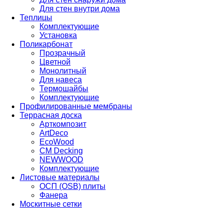
Для стен внутри дома
Теплицы
Комплектующие
Установка
Поликарбонат
Прозрачный
Цветной
Монолитный
Для навеса
Термошайбы
Комплектующие
Профилированные мембраны
Террасная доска
Арткомпозит
ArtDeco
EcoWood
CM Decking
NEWWOOD
Комплектующие
Листовые материалы
ОСП (OSB) плиты
Фанера
Москитные сетки