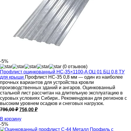
-5%
(0 отзывов)
Профлист оцинкованный НС-35×1100-A ОЦ 01 БЦ 0,8 ТУ
для крыши
Профлист НС-35 0,8 мм — один из наиболее
прочных вариантов для устройства кровли
производственных зданий и ангаров. Оцинкованный
стальной лист рассчитан на длительную эксплуатацию в
суровых условиях Сибири.. Рекомендован для регионов с
высоким уровнем осадков и снеговых нагрузок.
Первоначальная
Текущая
796,00
₽
756,00
₽
цена
цена:
В корзину
составляла
756,00 ₽.
-5%
796,00 ₽.