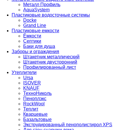
Металл Профиль
AquaSystem
Пластиковые водосточные системы
Docke
Grand Line
Пластиковые емкости
Ёмкости
Септики
Баки для душа
Заборы и ограждения
Штакетник металлический
Штакетник двусторонний
Профилированный лист
Утеплители
Ursa
ISOVER
KNAUF
ТехноНиколь
Пеноплэкс
RockWool
Теплит
Кварцевые
Базальтовые
Экструдированный пенополистирол XPS
Для стен снаружи дома