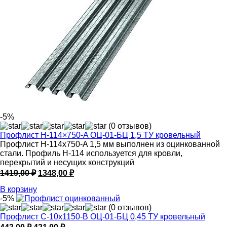
-5%
(0 отзывов)
Профлист Н-114×750-A ОЦ-01-БЦ 1,5 ТУ кровельный
Профлист Н-114x750-A 1,5 мм выполнен из оцинкованной
стали. Профиль Н-114 используется для кровли,
перекрытий и несущих конструкций
Первоначальная
Текущая
1419,00
₽
1348,00
₽
цена
цена:
В корзину
составляла
1348,00 ₽.
-5%
1419,00 ₽.
(0 отзывов)
Профлист С-10х1150-B ОЦ-01-БЦ 0,45 ТУ кровельный
Первоначальная
Текущая