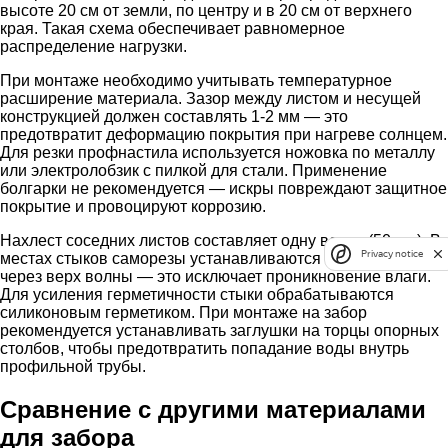
высоте 20 см от земли, по центру и в 20 см от верхнего
края. Такая схема обеспечивает равномерное
распределение нагрузки.
При монтаже необходимо учитывать температурное
расширение материала. Зазор между листом и несущей
конструкцией должен составлять 1-2 мм — это
предотвратит деформацию покрытия при нагреве солнцем.
Для резки профнастила используется ножовка по металлу
или электролобзик с пилкой для стали. Применение
болгарки не рекомендуется — искры повреждают защитное
покрытие и провоцируют коррозию.
Нахлест соседних листов составляет одну волну (50 мм). В
Privacy notice
местах стыков саморезы устанавливаются с двух сторон
через верх волны — это исключает проникновение влаги.
Для усиления герметичности стыки обрабатываются
силиконовым герметиком. При монтаже на забор
рекомендуется устанавливать заглушки на торцы опорных
столбов, чтобы предотвратить попадание воды внутрь
профильной трубы.
Сравнение с другими материалами
для забора