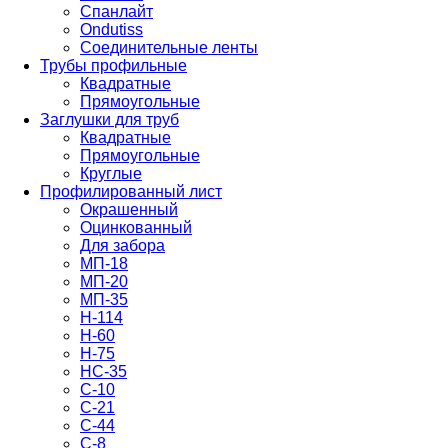
Спанлайт
Ondutiss
Соединительные ленты
Трубы профильные
Квадратные
Прямоугольные
Заглушки для труб
Квадратные
Прямоугольные
Круглые
Профилированный лист
Окрашенный
Оцинкованный
Для забора
МП-18
МП-20
МП-35
Н-114
Н-60
Н-75
НС-35
С-10
С-21
С-44
С-8