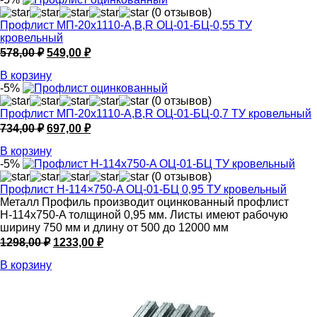
(0 отзывов)
Профлист МП-20х1110-A,B,R ОЦ-01-БЦ-0,55 ТУ
кровельный
Первоначальная
Текущая
578,00
₽
549,00
₽
цена
цена:
В корзину
составляла
549,00 ₽.
-5%
578,00 ₽.
(0 отзывов)
Профлист МП-20х1110-A,B,R ОЦ-01-БЦ-0,7 ТУ кровельный
Первоначальная
Текущая
734,00
₽
697,00
₽
цена
цена:
В корзину
составляла
697,00 ₽.
-5%
734,00 ₽.
(0 отзывов)
Профлист Н-114×750-A ОЦ-01-БЦ 0,95 ТУ кровельный
Металл Профиль производит оцинкованный профлист
Н-114x750-A толщиной 0,95 мм. Листы имеют рабочую
ширину 750 мм и длину от 500 до 12000 мм
Первоначальная
Текущая
1298,00
₽
1233,00
₽
цена
цена:
В корзину
составляла
1233,00 ₽.
1298,00 ₽.