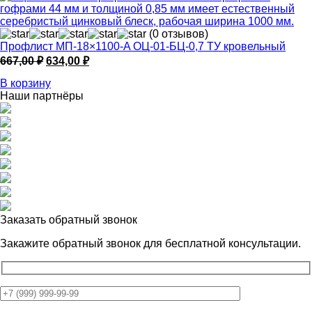
(0 отзывов)
Профлист МП-18×1100-A ОЦ-01-БЦ-0,7 ТУ кровельный
Первоначальная
Текущая
667,00
₽
634,00
₽
цена
цена:
В корзину
составляла
634,00 ₽.
Наши партнёры
667,00 ₽.
Заказать обратный звонок
Закажите обратный звонок для
бесплатной консультации.