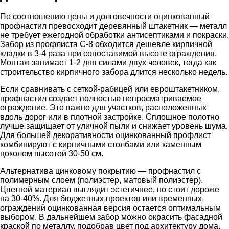
По соотношению цены и долговечности оцинкованный
профнастил превосходит деревянный штакетник — металл
не требует ежегодной обработки антисептиками и покраски.
Забор из профлиста С-8 обходится дешевле кирпичной
кладки в 3-4 раза при сопоставимой высоте ограждения.
Монтаж занимает 1-2 дня силами двух человек, тогда как
строительство кирпичного забора длится несколько недель.
Если сравнивать с сеткой-рабицей или евроштакетником,
профнастил создает полностью непросматриваемое
ограждение. Это важно для участков, расположенных
вдоль дорог или в плотной застройке. Сплошное полотно
лучше защищает от уличной пыли и снижает уровень шума.
Для большей декоративности оцинкованный профлист
комбинируют с кирпичными столбами или каменным
цоколем высотой 30-50 см.
Альтернатива цинковому покрытию — профнастил с
полимерным слоем (полиэстер, матовый полиэстер).
Цветной материал выглядит эстетичнее, но стоит дороже
на 30-40%. Для бюджетных проектов или временных
ограждений оцинкованная версия остается оптимальным
выбором. В дальнейшем забор можно окрасить фасадной
краской по металлу, подобрав цвет под архитектуру дома.