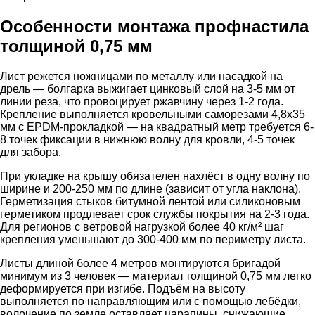
Особенности монтажа профнастила
толщиной 0,75 мм
Лист режется ножницами по металлу или насадкой на
дрель — болгарка выжигает цинковый слой на 3-5 мм от
линии реза, что провоцирует ржавчину через 1-2 года.
Крепление выполняется кровельными саморезами 4,8х35
мм с EPDM-прокладкой — на квадратный метр требуется 6-
8 точек фиксации в нижнюю волну для кровли, 4-5 точек
для забора.
При укладке на крышу обязателен нахлёст в одну волну по
ширине и 200-250 мм по длине (зависит от угла наклона).
Герметизация стыков битумной лентой или силиконовым
герметиком продлевает срок службы покрытия на 2-3 года.
Для регионов с ветровой нагрузкой более 40 кг/м² шаг
крепления уменьшают до 300-400 мм по периметру листа.
Листы длиной более 4 метров монтируются бригадой
минимум из 3 человек — материал толщиной 0,75 мм легко
деформируется при изгибе. Подъём на высоту
выполняется по направляющим или с помощью лебёдки,
волочение по земле оставляет царапины, снижающие