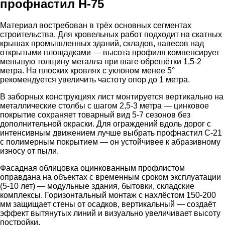
профнастил Н-75
Материал востребован в трёх основных сегментах
строительства. Для кровельных работ подходит на скатных
крышах промышленных зданий, складов, навесов над
открытыми площадками — высота профиля компенсирует
меньшую толщину металла при шаге обрешётки 1,5-2
метра. На плоских кровлях с уклоном менее 5°
рекомендуется увеличить частоту опор до 1 метра.
В заборных конструкциях лист монтируется вертикально на
металлические столбы с шагом 2,5-3 метра — цинковое
покрытие сохраняет товарный вид 5-7 сезонов без
дополнительной окраски. Для ограждений вдоль дорог с
интенсивным движением лучше выбрать профнастил С-21
с полимерным покрытием — он устойчивее к абразивному
износу от пыли.
Фасадная облицовка оцинкованным профлистом
оправдана на объектах с временным сроком эксплуатации
(5-10 лет) — модульные здания, бытовки, складские
комплексы. Горизонтальный монтаж с нахлёстом 150-200
мм защищает стены от осадков, вертикальный — создаёт
эффект вытянутых линий и визуально увеличивает высоту
постройки.