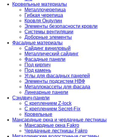
Кровельные материалы
Металлочерепица
Гибкая черепица
Кровля Ондулин
Элементы безопасности кровли
Системы вентиляции
Доборные элементы
Фасадные материалы
Сайдинг виниловый
Металлический сайдинг
Фасадные панели
Под кирпич
Под камень
Углы для фасадных панелей
Элементы подсистем НВФ
Металлокассеты для фасада
Линеарные панели
Сэндвич-панели
С креплением Z-lock
С креплением Secret-Fix
Кровельные
Мансардные окна и чердачные лестницы
Мансардные окна Fakro
Чердачные лестницы Fakro
Металлические водосточные системы