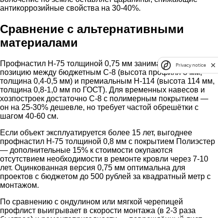
антикоррозийные свойства на 30-40%.
Сравнение с альтернативными
материалами
Профнастил Н-75 толщиной 0,75 мм занимает среднюю
Privacy notice
позицию между бюджетным С-8 (высота профиля 8 мм,
толщина 0,4-0,5 мм) и премиальным Н-114 (высота 114 мм,
толщина 0,8-1,0 мм по ГОСТ). Для временных навесов и
хозпостроек достаточно С-8 с полимерным покрытием —
он на 25-30% дешевле, но требует частой обрешётки с
шагом 40-60 см.
Если объект эксплуатируется более 15 лет, выгоднее
профнастил Н-75 толщиной 0,8 мм с покрытием Полиэстер
— дополнительные 15% к стоимости окупаются
отсутствием необходимости в ремонте кровли через 7-10
лет. Оцинкованная версия 0,75 мм оптимальна для
проектов с бюджетом до 500 рублей за квадратный метр с
монтажом.
По сравнению с ондулином или мягкой черепицей
профлист выигрывает в скорости монтажа (в 2-3 раза