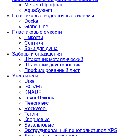
Металл Профиль
AquaSystem
Пластиковые водосточные системы
Docke
Grand Line
Пластиковые емкости
Ёмкости
Септики
Баки для душа
Заборы и ограждения
Штакетник металлический
Штакетник двусторонний
Профилированный лист
Утеплители
Ursa
ISOVER
KNAUF
ТехноНиколь
Пеноплэкс
RockWool
Теплит
Кварцевые
Базальтовые
Экструдированный пенополистирол XPS
Для стен снаружи дома