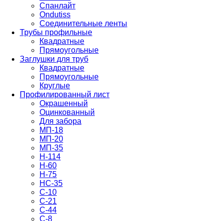
Спанлайт
Ondutiss
Соединительные ленты
Трубы профильные
Квадратные
Прямоугольные
Заглушки для труб
Квадратные
Прямоугольные
Круглые
Профилированный лист
Окрашенный
Оцинкованный
Для забора
МП-18
МП-20
МП-35
Н-114
Н-60
Н-75
НС-35
С-10
С-21
С-44
С-8