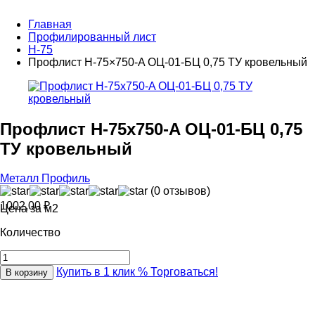
Главная
Профилированный лист
Н-75
Профлист Н-75×750-A ОЦ-01-БЦ 0,75 ТУ кровельный
Профлист Н-75x750-A ОЦ-01-БЦ 0,75
ТУ кровельный
Металл Профиль
(0 отзывов)
1002,00
₽
Цена за м2
Количество
Купить в 1 клик
% Торговаться!
В корзину