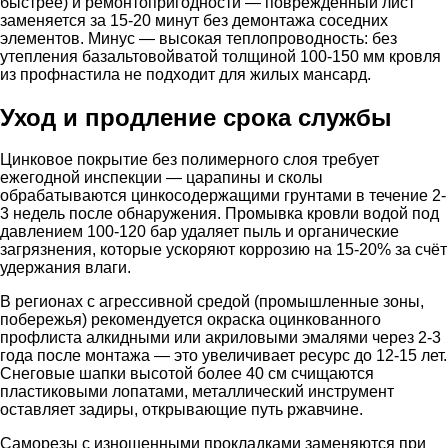
быстрее) и ремонтопригодности — повреждённый лист
заменяется за 15-20 минут без демонтажа соседних
элементов. Минус — высокая теплопроводность: без
утепления базальтовойватой толщиной 100-150 мм кровля
из профнастила не подходит для жилых мансард.
Уход и продление срока службы
Цинковое покрытие без полимерного слоя требует
ежегодной инспекции — царапины и сколы
обрабатываются цинкосодержащими грунтами в течение 2-
3 недель после обнаружения. Промывка кровли водой под
давлением 100-120 бар удаляет пыль и органические
загрязнения, которые ускоряют коррозию на 15-20% за счёт
удержания влаги.
В регионах с агрессивной средой (промышленные зоны,
побережья) рекомендуется окраска оцинкованного
профлиста алкидными или акриловыми эмалями через 2-3
года после монтажа — это увеличивает ресурс до 12-15 лет.
Снеговые шапки высотой более 40 см счищаются
пластиковыми лопатами, металлический инструмент
оставляет задиры, открывающие путь ржавчине.
Саморезы с изношенными прокладками заменяются при