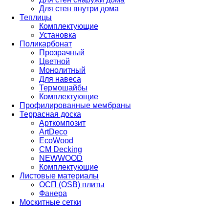
Для стен внутри дома
Теплицы
Комплектующие
Установка
Поликарбонат
Прозрачный
Цветной
Монолитный
Для навеса
Термошайбы
Комплектующие
Профилированные мембраны
Террасная доска
Арткомпозит
ArtDeco
EcoWood
CM Decking
NEWWOOD
Комплектующие
Листовые материалы
ОСП (OSB) плиты
Фанера
Москитные сетки