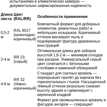
испытаниями в климатических камерах —
документально зафиксированная надёжность
Длина
Цвет
Особенности применения
листа
(RAL/RR)
Компактный формат для доборных
элементов, ремонтных работ и
RAL 8017
0,5-2
небольших козырьков. Коричневый
(шоколадно-
м
оттенок маскирует пыль и
коричневый)
подчёркивает фактуру деревянных
конструкций
Оптимальная длина для заборов
высотой 1,8-2 м — минимум отходов
RR 23
2-4 м
при раскрое. Универсальный серый
(серый)
цвет сочетается с бетонными
столбами и каменной облицовкой
Стандарт для скатных кровель —
перекрывает пролёт до карниза без
RR 32
горизонтальных стыков. Насыщенный
4-6 м
(тёмно-
тёмный оттенок визуально снижает
коричневый)
высоту здания и гармонирует с
кирпичной кладкой
Формат для промышленных кровель и
фасадов ангаров — сокращает