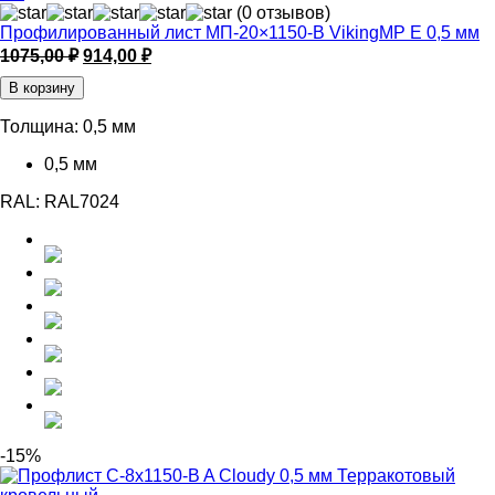
(0 отзывов)
Профилированный лист МП-20×1150-B VikingMP E 0,5 мм
Первоначальная
Текущая
1075,00
₽
914,00
₽
цена
цена:
В корзину
составляла
914,00 ₽.
1075,00 ₽.
Толщина:
0,5 мм
0,5 мм
RAL:
RAL7024
-15%