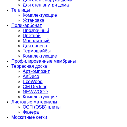
Для стен внутри дома
Теплицы
Комплектующие
Установка
Поликарбонат
Прозрачный
Цветной
Монолитный
Для навеса
Термошайбы
Комплектующие
Профилированные мембраны
Террасная доска
Арткомпозит
ArtDeco
EcoWood
CM Decking
NEWWOOD
Комплектующие
Листовые материалы
ОСП (OSB) плиты
Фанера
Москитные сетки