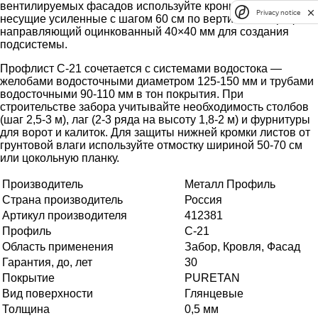
вентилируемых фасадов используйте кронштейны
Privacy notice
несущие усиленные с шагом 60 см по вертикали и профиль
направляющий оцинкованный 40×40 мм для создания
подсистемы.
Профлист С-21 сочетается с системами водостока —
желобами водосточными диаметром 125-150 мм и трубами
водосточными 90-110 мм в тон покрытия. При
строительстве забора учитывайте необходимость столбов
(шаг 2,5-3 м), лаг (2-3 ряда на высоту 1,8-2 м) и фурнитуры
для ворот и калиток. Для защиты нижней кромки листов от
грунтовой влаги используйте отмостку шириной 50-70 см
или цокольную планку.
Производитель
Металл Профиль
Страна производитель
Россия
Артикул производителя
412381
Профиль
С-21
Область применения
Забор, Кровля, Фасад
Гарантия, до, лет
30
Покрытие
PURETAN
Вид поверхности
Глянцевые
Толщина
0,5 мм