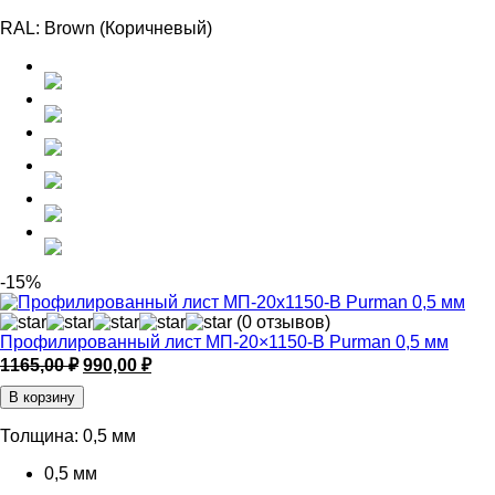
RAL:
Brown (Коричневый)
-15%
(0 отзывов)
Профилированный лист МП-20×1150-B Purman 0,5 мм
Первоначальная
Текущая
1165,00
₽
990,00
₽
цена
цена:
В корзину
составляла
990,00 ₽.
1165,00 ₽.
Толщина:
0,5 мм
0,5 мм