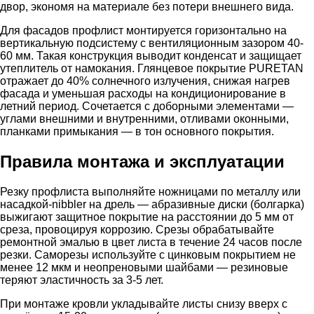
двор, экономя на материале без потери внешнего вида.
Для фасадов профлист монтируется горизонтально на
вертикальную подсистему с вентиляционным зазором 40-
60 мм. Такая конструкция выводит конденсат и защищает
утеплитель от намокания. Глянцевое покрытие PURETAN
отражает до 40% солнечного излучения, снижая нагрев
фасада и уменьшая расходы на кондиционирование в
летний период. Сочетается с доборными элементами —
углами внешними и внутренними, отливами оконными,
планками примыкания — в тон основного покрытия.
Правила монтажа и эксплуатации
Резку профлиста выполняйте ножницами по металлу или
насадкой-nibbler на дрель — абразивные диски (болгарка)
выжигают защитное покрытие на расстоянии до 5 мм от
среза, провоцируя коррозию. Срезы обрабатывайте
ремонтной эмалью в цвет листа в течение 24 часов после
резки. Саморезы используйте с цинковым покрытием не
менее 12 мкм и неопреновыми шайбами — резиновые
теряют эластичность за 3-5 лет.
При монтаже кровли укладывайте листы снизу вверх с