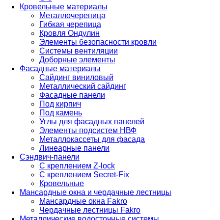
Кровельные материалы
Металлочерепица
Гибкая черепица
Кровля Ондулин
Элементы безопасности кровли
Системы вентиляции
Доборные элементы
Фасадные материалы
Сайдинг виниловый
Металлический сайдинг
Фасадные панели
Под кирпич
Под камень
Углы для фасадных панелей
Элементы подсистем НВФ
Металлокассеты для фасада
Линеарные панели
Сэндвич-панели
С креплением Z-lock
С креплением Secret-Fix
Кровельные
Мансардные окна и чердачные лестницы
Мансардные окна Fakro
Чердачные лестницы Fakro
Металлические водосточные системы