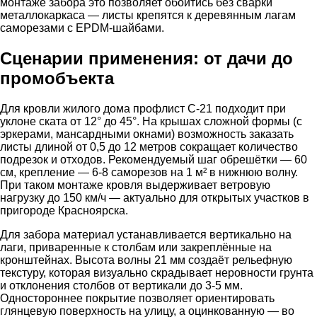
монтаже забора это позволяет обойтись без сварки
металлокаркаса — листы крепятся к деревянным лагам
саморезами с EPDM-шайбами.
Сценарии применения: от дачи до
промобъекта
Для кровли жилого дома профлист С-21 подходит при
уклоне ската от 12° до 45°. На крышах сложной формы (с
эркерами, мансардными окнами) возможность заказать
листы длиной от 0,5 до 12 метров сокращает количество
подрезок и отходов. Рекомендуемый шаг обрешётки — 60
см, крепление — 6-8 саморезов на 1 м² в нижнюю волну.
При таком монтаже кровля выдерживает ветровую
нагрузку до 150 км/ч — актуально для открытых участков в
пригороде Красноярска.
Для забора материал устанавливается вертикально на
лаги, приваренные к столбам или закреплённые на
кронштейнах. Высота волны 21 мм создаёт рельефную
текстуру, которая визуально скрадывает неровности грунта
и отклонения столбов от вертикали до 3-5 мм.
Одностороннее покрытие позволяет ориентировать
глянцевую поверхность на улицу, а оцинкованную — во