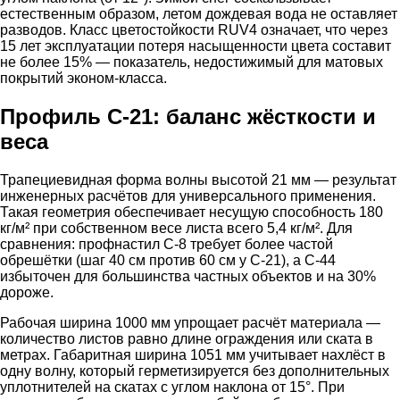
естественным образом, летом дождевая вода не оставляет
разводов. Класс цветостойкости RUV4 означает, что через
15 лет эксплуатации потеря насыщенности цвета составит
не более 15% — показатель, недостижимый для матовых
покрытий эконом-класса.
Профиль С-21: баланс жёсткости и
веса
Трапециевидная форма волны высотой 21 мм — результат
инженерных расчётов для универсального применения.
Такая геометрия обеспечивает несущую способность 180
кг/м² при собственном весе листа всего 5,4 кг/м². Для
сравнения: профнастил С-8 требует более частой
обрешётки (шаг 40 см против 60 см у С-21), а С-44
избыточен для большинства частных объектов и на 30%
дороже.
Рабочая ширина 1000 мм упрощает расчёт материала —
количество листов равно длине ограждения или ската в
метрах. Габаритная ширина 1051 мм учитывает нахлёст в
одну волну, который герметизируется без дополнительных
уплотнителей на скатах с углом наклона от 15°. При