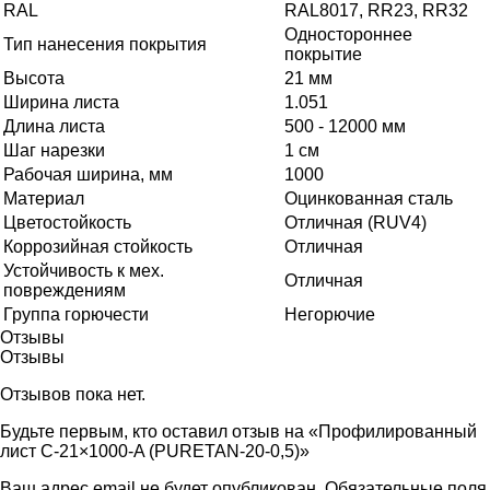
RAL
RAL8017, RR23, RR32
Одностороннее
Тип нанесения покрытия
покрытие
Высота
21 мм
Ширина листа
1.051
Длина листа
500 - 12000 мм
Шаг нарезки
1 см
Рабочая ширина, мм
1000
Материал
Оцинкованная сталь
Цветостойкость
Отличная (RUV4)
Коррозийная стойкость
Отличная
Устойчивость к мех.
Отличная
повреждениям
Группа горючести
Негорючие
Отзывы
Отзывы
Отзывов пока нет.
Будьте первым, кто оставил отзыв на «Профилированный
лист С-21×1000-A (PURETAN-20-0,5)»
Ваш адрес email не будет опубликован.
Обязательные поля