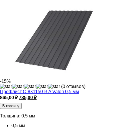
-15%
(0 отзывов)
Профлист С-8×1150-B A Valori 0,5 мм
Первоначальная
Текущая
865,00
₽
735,00
₽
цена
цена:
В корзину
составляла
735,00 ₽.
865,00 ₽.
Толщина:
0,5 мм
0,5 мм