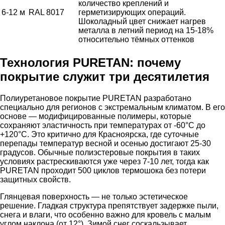
количество креплений и
6-12 м
RAL 8017
герметизирующих операций.
Шоколадный цвет снижает нагрев
металла в летний период на 15-18%
относительно тёмных оттенков
Технология PURETAN: почему
покрытие служит три десятилетия
Полиуретановое покрытие PURETAN разработано
специально для регионов с экстремальным климатом. В его
основе — модифицированные полимеры, которые
сохраняют эластичность при температурах от -60°C до
+120°C. Это критично для Красноярска, где суточные
перепады температур весной и осенью достигают 25-30
градусов. Обычные полиэстеровые покрытия в таких
условиях растрескиваются уже через 7-10 лет, тогда как
PURETAN проходит 500 циклов термошока без потери
защитных свойств.
Глянцевая поверхность — не только эстетическое
решение. Гладкая структура препятствует задержке пыли,
снега и влаги, что особенно важно для кровель с малым
углом наклона (от 12°). Зимой снег соскальзывает