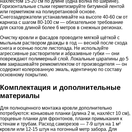
нахлёстом 15-20 см по длине (одна волна по ширине).
Горизонтальные стыки герметизируйте битумной лентой
или герметиком на полиуретановой основе.
Снегозадержатели устанавливайте на высоте 40-60 см от
карниза с шагом 80-100 см — обязательное требование
для скатов длиной более 6 метров в снежных регионах.
Очистку кровли и фасадов проводите мягкой щёткой с
мыльным раствором дважды в год — весной после схода
снега и осенью после листопада. Не используйте
агрессивные растворители и абразивные губки — они
повреждают полимерный слой. Локальные царапины до 5
мм закрашивайте ремкомплектом от производителя — он
содержит колерованную эмаль, идентичную по составу
основному покрытию.
Комплектация и дополнительные
материалы
Для полноценного монтажа кровли дополнительно
потребуются: коньковые планки (длина 2 м, нахлёст 10 см),
торцевые планки для фронтонов, планки примыкания к
стенам и трубам. Расход саморезов — 7-9 штук на 1 м²
кровли или 12-15 штук на погонный метр забора. Для