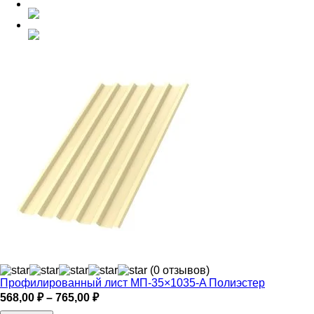
(0 отзывов)
Профилированный лист МП-35×1035-A Полиэстер
Диапазон
568,00
₽
–
765,00
₽
цен: