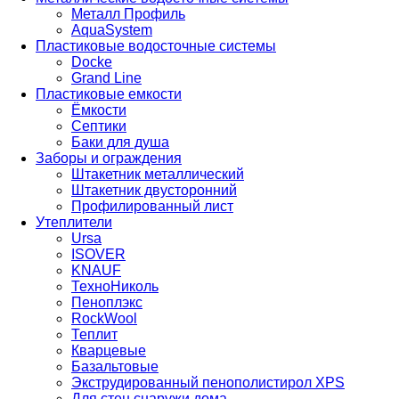
Металл Профиль
AquaSystem
Пластиковые водосточные системы
Docke
Grand Line
Пластиковые емкости
Ёмкости
Септики
Баки для душа
Заборы и ограждения
Штакетник металлический
Штакетник двусторонний
Профилированный лист
Утеплители
Ursa
ISOVER
KNAUF
ТехноНиколь
Пеноплэкс
RockWool
Теплит
Кварцевые
Базальтовые
Экструдированный пенополистирол XPS
Для стен снаружи дома