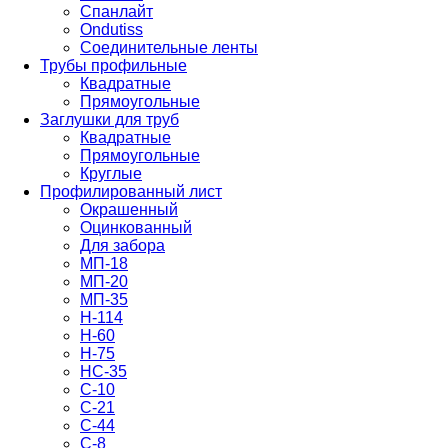
Спанлайт
Ondutiss
Соединительные ленты
Трубы профильные
Квадратные
Прямоугольные
Заглушки для труб
Квадратные
Прямоугольные
Круглые
Профилированный лист
Окрашенный
Оцинкованный
Для забора
МП-18
МП-20
МП-35
Н-114
Н-60
Н-75
НС-35
С-10
С-21
С-44
С-8