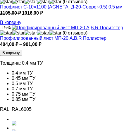
(0 отзывов)
Профлист С-10×1100 (AGNETA_Д-20-Copper-0,5) 0,5 мм
Первоначальная
Текущая
1195,00
₽
1016,00
₽
цена
цена:
В корзину
составляла
1016,00 ₽.
-15%
1195,00 ₽.
(0 отзывов)
Профилированный лист МП-20 A,B,R Полиэстер
Диапазон
404,00
₽
–
901,00
₽
цен:
В корзину
404,00 ₽
–
Толщина:
0,4 мм ТУ
901,00 ₽
0,4 мм ТУ
0,45 мм ТУ
0,5 мм ТУ
0,7 мм ТУ
0,75 мм ТУ
0,85 мм ТУ
RAL:
RAL6005