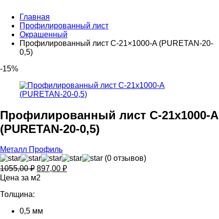
Главная
Профилированный лист
Окрашенный
Профилированный лист С-21×1000-A (PURETAN-20-
0,5)
-15%
Профилированный лист С-21x1000-A
(PURETAN-20-0,5)
Металл Профиль
(0 отзывов)
Первоначальная
Текущая
1055,00
₽
897,00
₽
цена
цена:
Цена за м2
составляла
897,00 ₽.
Толщина:
1055,00 ₽.
0,5 мм