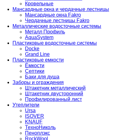
Кровельные
Мансардные окна и чердачные лестницы
Мансардные окна Fakro
Чердачные лестницы Fakro
Металлические водосточные системы
Металл Профиль
AquaSystem
Пластиковые водосточные системы
Docke
Grand Line
Пластиковые емкости
Ёмкости
Септики
Баки для душа
Заборы и ограждения
Штакетник металлический
Штакетник двусторонний
Профилированный лист
Утеплители
Ursa
ISOVER
KNAUF
ТехноНиколь
Пеноплэкс
RockWool