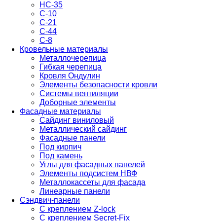
НС-35
С-10
С-21
С-44
С-8
Кровельные материалы
Металлочерепица
Гибкая черепица
Кровля Ондулин
Элементы безопасности кровли
Системы вентиляции
Доборные элементы
Фасадные материалы
Сайдинг виниловый
Металлический сайдинг
Фасадные панели
Под кирпич
Под камень
Углы для фасадных панелей
Элементы подсистем НВФ
Металлокассеты для фасада
Линеарные панели
Сэндвич-панели
С креплением Z-lock
С креплением Secret-Fix