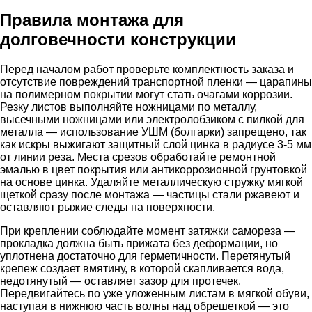
Правила монтажа для
долговечности конструкции
Перед началом работ проверьте комплектность заказа и
отсутствие повреждений транспортной пленки — царапины
на полимерном покрытии могут стать очагами коррозии.
Резку листов выполняйте ножницами по металлу,
высечными ножницами или электролобзиком с пилкой для
металла — использование УШМ (болгарки) запрещено, так
как искры выжигают защитный слой цинка в радиусе 3-5 мм
от линии реза. Места срезов обработайте ремонтной
эмалью в цвет покрытия или антикоррозионной грунтовкой
на основе цинка. Удаляйте металлическую стружку мягкой
щеткой сразу после монтажа — частицы стали ржавеют и
оставляют рыжие следы на поверхности.
При креплении соблюдайте момент затяжки самореза —
прокладка должна быть прижата без деформации, но
уплотнена достаточно для герметичности. Перетянутый
крепеж создает вмятину, в которой скапливается вода,
недотянутый — оставляет зазор для протечек.
Передвигайтесь по уже уложенным листам в мягкой обуви,
наступая в нижнюю часть волны над обрешеткой — это