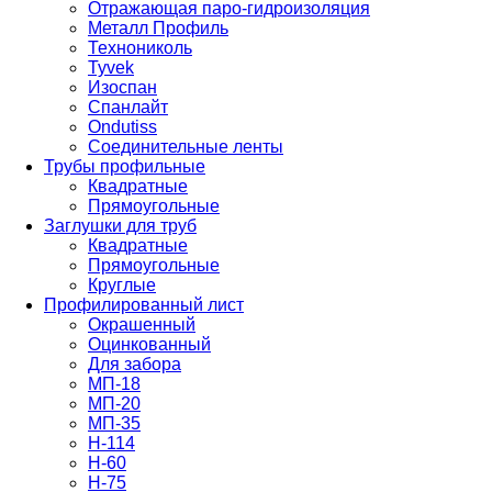
Отражающая паро-гидроизоляция
Металл Профиль
Технониколь
Tyvek
Изоспан
Спанлайт
Ondutiss
Соединительные ленты
Трубы профильные
Квадратные
Прямоугольные
Заглушки для труб
Квадратные
Прямоугольные
Круглые
Профилированный лист
Окрашенный
Оцинкованный
Для забора
МП-18
МП-20
МП-35
Н-114
Н-60
Н-75