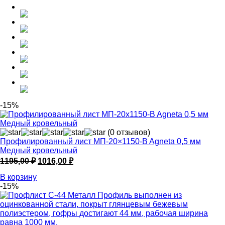
-15%
(0 отзывов)
Профилированный лист МП-20×1150-B Agneta 0,5 мм
Медный кровельный
Первоначальная
Текущая
1195,00
₽
1016,00
₽
цена
цена:
В корзину
составляла
1016,00 ₽.
-15%
1195,00 ₽.