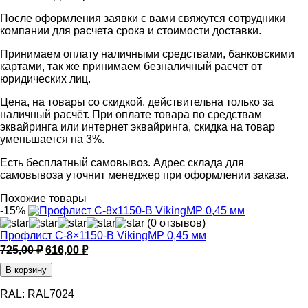
После оформления заявки с вами свяжутся сотрудники
компании для расчета срока и стоимости доставки.
Принимаем оплату наличными средствами, банковскими
картами, так же принимаем безналичный расчет от
юридических лиц.
Цена, на товары со скидкой, действительна только за
наличный расчёт. При оплате товара по средствам
эквайринга или интернет эквайринга, скидка на товар
уменьшается на 3%.
Есть бесплатный самовывоз. Адрес склада для
самовывоза уточнит менеджер при оформлении заказа.
Похожие товары
-15%
(0 отзывов)
Профлист С-8×1150-B VikingMP 0,45 мм
Первоначальная
Текущая
725,00
₽
616,00
₽
цена
цена:
В корзину
составляла
616,00 ₽.
725,00 ₽.
RAL:
RAL7024