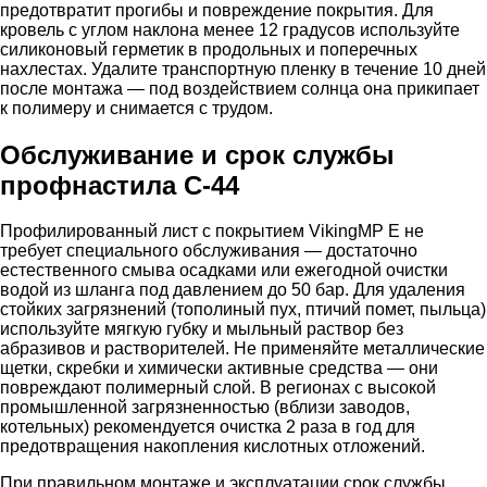
предотвратит прогибы и повреждение покрытия. Для
кровель с углом наклона менее 12 градусов используйте
силиконовый герметик в продольных и поперечных
нахлестах. Удалите транспортную пленку в течение 10 дней
после монтажа — под воздействием солнца она прикипает
к полимеру и снимается с трудом.
Обслуживание и срок службы
профнастила С-44
Профилированный лист с покрытием VikingMP E не
требует специального обслуживания — достаточно
естественного смыва осадками или ежегодной очистки
водой из шланга под давлением до 50 бар. Для удаления
стойких загрязнений (тополиный пух, птичий помет, пыльца)
используйте мягкую губку и мыльный раствор без
абразивов и растворителей. Не применяйте металлические
щетки, скребки и химически активные средства — они
повреждают полимерный слой. В регионах с высокой
промышленной загрязненностью (вблизи заводов,
котельных) рекомендуется очистка 2 раза в год для
предотвращения накопления кислотных отложений.
При правильном монтаже и эксплуатации срок службы