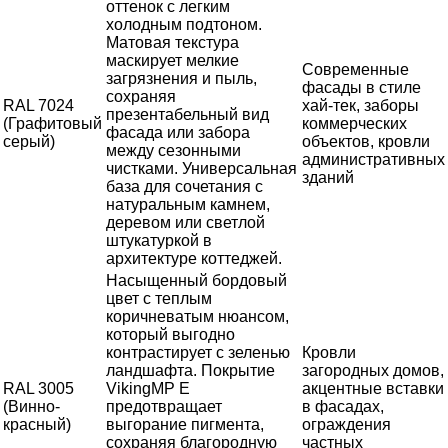
оттенок с легким
холодным подтоном.
Матовая текстура
маскирует мелкие
Современные
загрязнения и пыль,
фасады в стиле
сохраняя
RAL 7024
хай-тек, заборы
презентабельный вид
(Графитовый
коммерческих
фасада или забора
серый)
объектов, кровли
между сезонными
административных
чистками. Универсальная
зданий
база для сочетания с
натуральным камнем,
деревом или светлой
штукатуркой в
архитектуре коттеджей.
Насыщенный бордовый
цвет с теплым
коричневатым нюансом,
который выгодно
контрастирует с зеленью
Кровли
ландшафта. Покрытие
загородных домов,
RAL 3005
VikingMP E
акцентные вставки
(Винно-
предотвращает
в фасадах,
красный)
выгорание пигмента,
ограждения
сохраняя благородную
частных