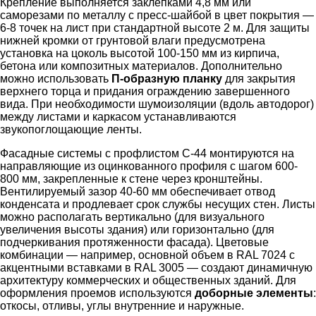
Крепление выполняется заклепками 4,8 мм или
саморезами по металлу с пресс-шайбой в цвет покрытия —
6-8 точек на лист при стандартной высоте 2 м. Для защиты
нижней кромки от грунтовой влаги предусмотрена
установка на цоколь высотой 100-150 мм из кирпича,
бетона или композитных материалов. Дополнительно
можно использовать
П-образную планку
для закрытия
верхнего торца и придания ограждению завершенного
вида. При необходимости шумоизоляции (вдоль автодорог)
между листами и каркасом устанавливаются
звукопоглощающие ленты.
Фасадные системы с профлистом С-44 монтируются на
направляющие из оцинкованного профиля с шагом 600-
800 мм, закрепленные к стене через кронштейны.
Вентилируемый зазор 40-60 мм обеспечивает отвод
конденсата и продлевает срок службы несущих стен. Листы
можно располагать вертикально (для визуального
увеличения высоты здания) или горизонтально (для
подчеркивания протяженности фасада). Цветовые
комбинации — например, основной объем в RAL 7024 с
акцентными вставками в RAL 3005 — создают динамичную
архитектуру коммерческих и общественных зданий. Для
оформления проемов используются
доборные элементы
:
откосы, отливы, углы внутренние и наружные.