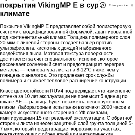
покрытия VikingMP E в суровом
Privacy notice
климате
Покрытие VikingMP E представляет собой полиэстеровую
систему с модифицированной формулой, адаптированной
под континентальный климат. Толщина полимерного слоя
20 мкм с лицевой стороны создает барьер против
ультрафиолета, кислотных дождей и абразивного
воздействия пыли. Матовая текстура поверхности
достигается за счет специального тиснения, которое
рассеивает солнечный свет и предотвращает перегрев
металла — температура листа на 8-12°C ниже, чем у
глянцевых аналогов. Это продлевает срок службы
полимера и снижает тепловое расширение конструкции.
Класс цветостойкости RUV4 подтверждает, что изменение
оттенка за 10 лет эксплуатации не превысит 5 единиц по
шкале ΔE — разница будет незаметна невооруженным
глазом. Лабораторные испытания включают 2000 часов в
камере искусственного старения с УФ-лампами,
имитирующими 15 лет реальной эксплуатации. С обратной
стороны листа нанесен защитный слой грунта толщиной 5-
7 мкм, который предотвращает коррозию на участках,
контактирующих с обрешеткой или металлическим