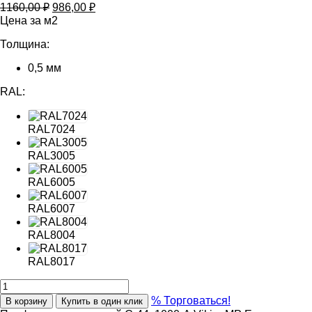
Первоначальная
Текущая
1160,00
₽
986,00
₽
цена
цена:
Цена за м2
составляла
986,00 ₽.
Толщина:
1160,00 ₽.
0,5 мм
RAL:
RAL7024
RAL3005
RAL6005
RAL6007
RAL8004
RAL8017
% Торговаться!
В корзину
Купить в один клик