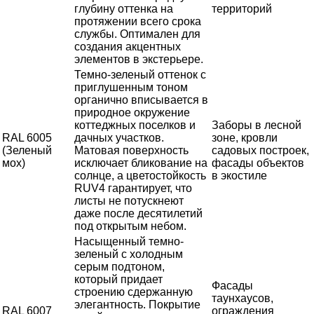
глубину оттенка на
территорий
протяжении всего срока
службы. Оптимален для
создания акцентных
элементов в экстерьере.
Темно-зеленый оттенок с
приглушенным тоном
органично вписывается в
природное окружение
коттеджных поселков и
Заборы в лесной
RAL 6005
дачных участков.
зоне, кровли
(Зеленый
Матовая поверхность
садовых построек,
мох)
исключает бликование на
фасады объектов
солнце, а цветостойкость
в экостиле
RUV4 гарантирует, что
листы не потускнеют
даже после десятилетий
под открытым небом.
Насыщенный темно-
зеленый с холодным
серым подтоном,
который придает
Фасады
строению сдержанную
таунхаусов,
элегантность. Покрытие
RAL 6007
ограждения