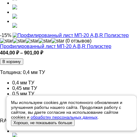
-15%
(0 отзывов)
Профилированный лист МП-20 A,B,R Полиэстер
Диапазон
404,00
₽
–
901,00
₽
цен:
В корзину
404,00 ₽
–
Толщина:
0,4 мм ТУ
901,00 ₽
0,4 мм ТУ
0,45 мм ТУ
0,5 мм ТУ
0,7 мм ТУ
Мы используем cookies для постоянного обновления и
0,75 мм ТУ
улучшения работы нашего сайта. Продолжая работу с
0,85 мм ТУ
сайтом, вы даете согласие на использование сайтом
cookies и
обработку персональных данных
.
RAL:
RAL6005
Хорошо, не показывать больше