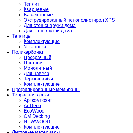
Теплит
Кварцевые
Базальтовые
Экструдированный пенополистирол XPS
Для стен снаружи дома
Для стен внутри дома
Теплицы
Комплектующие
Установка
Поликарбонат
Прозрачный
Цветной
Монолитный
Для навеса
Термошайбы
Комплектующие
Профилированные мембраны
Террасная доска
Арткомпозит
ArtDeco
EcoWood
CM Decking
NEWWOOD
Комплектующие
Листовые материалы