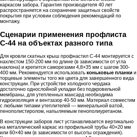
каркасом забора. Гарантия производителя 40 лет
распространяется на сохранение защитных свойств
покрытия при условии соблюдения рекомендаций по
монтажу.
Сценарии применения профлиста
С-44 на объектах разного типа
Для кровли скатных крыш профнастил С-44 монтируется с
нахлестом 150-200 мм по длине (в зависимости от угла
наклона) и крепится саморезами 4,8×35 мм с шагом 300-
400 мм. Рекомендуется использовать
коньковые планки
и
торцевые элементы того же цвета для завершенного вида
конструкции. При устройстве холодного чердака
достаточно однослойной укладки без подкровельной
мембраны, для утепленных мансард необходима
гидроизоляция и вентзазор 40-50 мм. Материал совместим
с любыми типами утеплителей — минеральной ватой,
пенополистиролом, напыляемым пенополиуретаном.
В конструкции заборов лист устанавливается вертикально
на металлический каркас из профильной трубы 40×20 мм
или 60×40 мм (в зависимости от высоты ограждения).