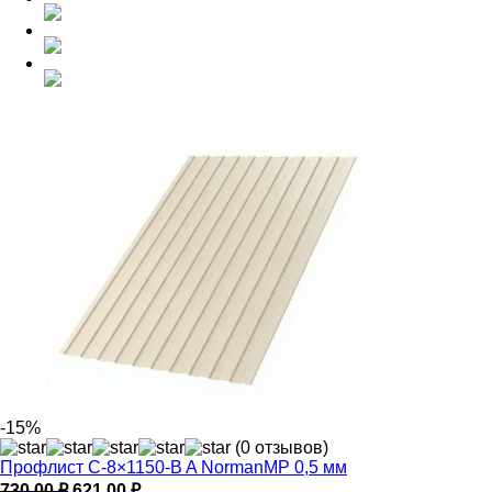
-15%
(0 отзывов)
Профлист С-8×1150-B A NormanMP 0,5 мм
Первоначальная
Текущая
730,00
₽
621,00
₽