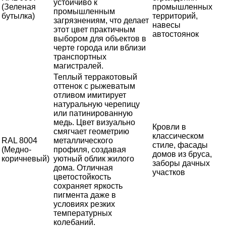
устойчиво к
(Зеленая
промышленных
промышленным
бутылка)
территорий,
загрязнениям, что делает
навесы
этот цвет практичным
автостоянок
выбором для объектов в
черте города или вблизи
транспортных
магистралей.
Теплый терракотовый
оттенок с рыжеватым
отливом имитирует
натуральную черепицу
или патинированную
медь. Цвет визуально
Кровли в
смягчает геометрию
классическом
RAL 8004
металлического
стиле, фасады
(Медно-
профиля, создавая
домов из бруса,
коричневый)
уютный облик жилого
заборы дачных
дома. Отличная
участков
цветостойкость
сохраняет яркость
пигмента даже в
условиях резких
температурных
колебаний.