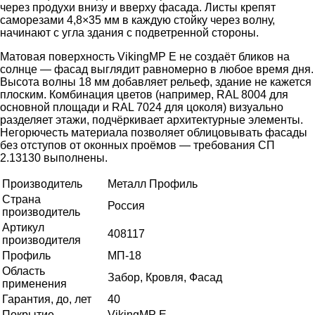
через продухи внизу и вверху фасада. Листы крепят
саморезами 4,8×35 мм в каждую стойку через волну,
начинают с угла здания с подветренной стороны.
Матовая поверхность VikingMP E не создаёт бликов на
солнце — фасад выглядит равномерно в любое время дня.
Высота волны 18 мм добавляет рельеф, здание не кажется
плоским. Комбинация цветов (например, RAL 8004 для
основной площади и RAL 7024 для цоколя) визуально
разделяет этажи, подчёркивает архитектурные элементы.
Негорючесть материала позволяет облицовывать фасады
без отступов от оконных проёмов — требования СП
2.13130 выполнены.
Производитель
Металл Профиль
Страна
Россия
производитель
Артикул
408117
производителя
Профиль
МП-18
Область
Забор, Кровля, Фасад
применения
Гарантия, до, лет
40
Покрытие
VikingMP E