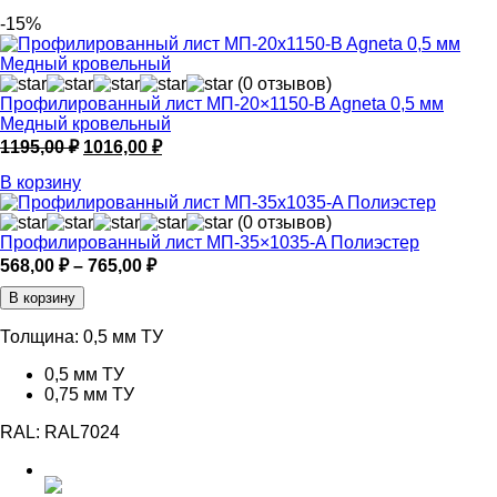
-15%
(0 отзывов)
Профилированный лист МП-20×1150-B Agneta 0,5 мм
Медный кровельный
Первоначальная
Текущая
1195,00
₽
1016,00
₽
цена
цена:
В корзину
составляла
1016,00 ₽.
1195,00 ₽.
(0 отзывов)
Профилированный лист МП-35×1035-A Полиэстер
Диапазон
568,00
₽
–
765,00
₽
цен:
В корзину
568,00 ₽
–
Толщина:
0,5 мм ТУ
765,00 ₽
0,5 мм ТУ
0,75 мм ТУ
RAL:
RAL7024