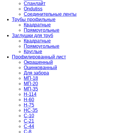
Спанлайт
Ondutiss
Соединительные ленты
Трубы профильные
Квадратные
Прямоугольные
Заглушки для труб
Квадратные
Прямоугольные
Круглые
Профилированный лист
Окрашенный
Оцинкованный
Для забора
МП-18
МП-20
МП-35
Н-114
Н-60
Н-75
НС-35
С-10
С-21
С-44
С-8