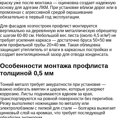
краску уже после монтажа — оцинковка создает надежную
основу для адгезии ЛКМ. При установке вблизи дорог или в
промзонах с агрессивной средой окрашивание
обязательно в первый год эксплуатации.
Для фасадов хозпостроек профлист монтируется
вертикально на деревянную или металлическую обрешетку
с шагом 60-80 см. Небольшой вес листа (около 4,5 кг/м²) не
требует усиления каркаса — достаточно бруса 50×50 мм
или профильной трубы 20×40 мм. Такая облицовка
защищает утеплитель от влаги в каркасных постройках и
создает вентиляционный зазор для отвода конденсата.
Особенности монтажа профлиста
толщиной 0,5 мм
Тонкий металл требует аккуратности при установке —
важно избегать вмятин и царапин, которые ускоряют
коррозию. Листы поднимаются вдвоем за края,
транспортируются на ровной поверхности без перегибов.
Резку выполняют ножницами по металлу или
электролобзиком с пилкой для стали — болгарка выжигает
цинковый слой на кромках, что требует последующей
обработки антикором.