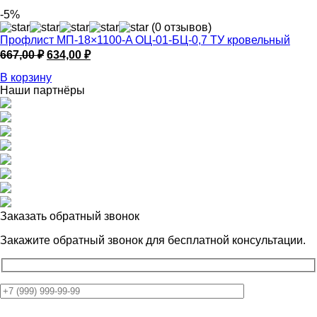
-5%
(0 отзывов)
Профлист МП-18×1100-A ОЦ-01-БЦ-0,7 ТУ кровельный
Первоначальная
Текущая
667,00
₽
634,00
₽
цена
цена:
В корзину
составляла
634,00 ₽.
Наши партнёры
667,00 ₽.
Заказать обратный звонок
Закажите обратный звонок для
бесплатной консультации.