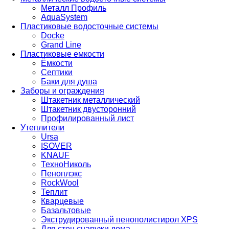
Металл Профиль
AquaSystem
Пластиковые водосточные системы
Docke
Grand Line
Пластиковые емкости
Ёмкости
Септики
Баки для душа
Заборы и ограждения
Штакетник металлический
Штакетник двусторонний
Профилированный лист
Утеплители
Ursa
ISOVER
KNAUF
ТехноНиколь
Пеноплэкс
RockWool
Теплит
Кварцевые
Базальтовые
Экструдированный пенополистирол XPS
Для стен снаружи дома