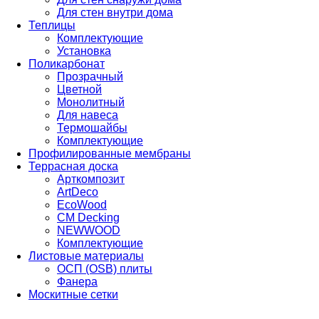
Для стен внутри дома
Теплицы
Комплектующие
Установка
Поликарбонат
Прозрачный
Цветной
Монолитный
Для навеса
Термошайбы
Комплектующие
Профилированные мембраны
Террасная доска
Арткомпозит
ArtDeco
EcoWood
CM Decking
NEWWOOD
Комплектующие
Листовые материалы
ОСП (OSB) плиты
Фанера
Москитные сетки