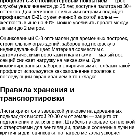
профлист С-8 с полиэстеровым покрытием
— срок
службы увеличивается до 25 лет, доступна палитра из 30+
оттенков. Для регионов с сильными ветрами подойдет
профнастил С-21
с увеличенной высотой волны —
жесткость выше на 40%, можно увеличить пролет между
лагами до 2 метров.
Оцинкованный С-8 оптимален для временных построек,
строительных ограждений, заборов под покраску в
индивидуальный цвет. Материал совместим с
автоматическими воротами и калитками — малый вес
секций снижает нагрузку на механизмы. Для
комбинированных заборов с кирпичными столбами такой
профлист используется как заполнение пролетов с
последующим окрашиванием в тон кладке.
Правила хранения и
транспортировки
Листы хранятся в заводской упаковке на деревянных
подкладках высотой 20-30 см от земли — защита от
подтопления и загрязнения. Штабель накрывается пленкой
с отверстиями для вентиляции, прямые солнечные лучи не
критичны для оцинковки, но нагрев металла ускоряет