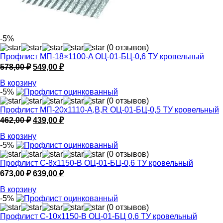
-5%
(0 отзывов)
Профлист МП-18×1100-A ОЦ-01-БЦ-0,6 ТУ кровельный
Первоначальная
Текущая
578,00
₽
549,00
₽
цена
цена:
В корзину
составляла
549,00 ₽.
-5%
578,00 ₽.
(0 отзывов)
Профлист МП-20х1110-A,B,R ОЦ-01-БЦ-0,5 ТУ кровельный
Первоначальная
Текущая
462,00
₽
439,00
₽
цена
цена:
В корзину
составляла
439,00 ₽.
-5%
462,00 ₽.
(0 отзывов)
Профлист С-8х1150-B ОЦ-01-БЦ-0,6 ТУ кровельный
Первоначальная
Текущая
673,00
₽
639,00
₽
цена
цена:
В корзину
составляла
639,00 ₽.
-5%
673,00 ₽.
(0 отзывов)
Профлист С-10х1150-B ОЦ-01-БЦ 0,6 ТУ кровельный