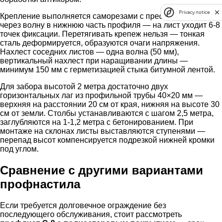
Privacy notice
Крепление выполняется саморезами с прессшайбой 4,8 мм
через волну в нижнюю часть профиля — на лист уходит 6-8
точек фиксации. Перетягивать крепеж нельзя — тонкая
сталь деформируется, образуются очаги напряжения.
Нахлест соседних листов — одна волна (50 мм),
вертикальный нахлест при наращивании длины —
минимум 150 мм с герметизацией стыка битумной лентой.
Для забора высотой 2 метра достаточно двух
горизонтальных лаг из профильной трубы 40×20 мм —
верхняя на расстоянии 20 см от края, нижняя на высоте 30
см от земли. Столбы устанавливаются с шагом 2,5 метра,
заглубляются на 1-1,2 метра с бетонированием. При
монтаже на склонах листы выставляются ступенями —
перепад высот компенсируется подрезкой нижней кромки
под углом.
Сравнение с другими вариантами
профнастила
Если требуется долговечное ограждение без
последующего обслуживания, стоит рассмотреть