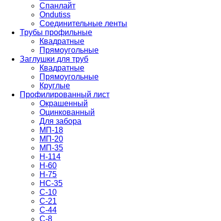
Спанлайт
Ondutiss
Соединительные ленты
Трубы профильные
Квадратные
Прямоугольные
Заглушки для труб
Квадратные
Прямоугольные
Круглые
Профилированный лист
Окрашенный
Оцинкованный
Для забора
МП-18
МП-20
МП-35
Н-114
Н-60
Н-75
НС-35
С-10
С-21
С-44
С-8