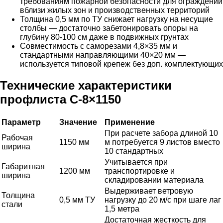
требованиям пожарной безопасности для ограждений
вблизи жилых зон и производственных территорий
Толщина 0,5 мм по ТУ снижает нагрузку на несущие
столбы — достаточно забетонировать опоры на
глубину 80-100 см даже в подвижных грунтах
Совместимость с саморезами 4,8×35 мм и
стандартными направляющими 40×20 мм —
используется типовой крепеж без доп. комплектующих
Технические характеристики
профлиста С-8×1150
Параметр
Значение
Применение
При расчете забора длиной 10
Рабочая
1150 мм
м потребуется 9 листов вместо
ширина
10 стандартных
Учитывается при
Габаритная
1200 мм
транспортировке и
ширина
складировании материала
Выдерживает ветровую
Толщина
0,5 мм ТУ
нагрузку до 20 м/с при шаге лаг
стали
1,5 метра
Достаточная жесткость для