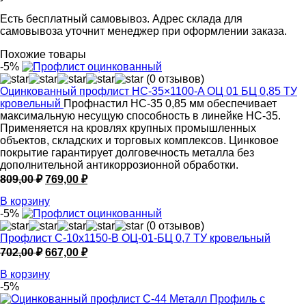
Есть бесплатный самовывоз. Адрес склада для
самовывоза уточнит менеджер при оформлении заказа.
Похожие товары
-5%
(0 отзывов)
Оцинкованный профлист НС-35×1100-A ОЦ 01 БЦ 0,85 ТУ
кровельный
Профнастил НС-35 0,85 мм обеспечивает
максимальную несущую способность в линейке НС-35.
Применяется на кровлях крупных промышленных
объектов, складских и торговых комплексов. Цинковое
покрытие гарантирует долговечность металла без
дополнительной антикоррозионной обработки.
Первоначальная
Текущая
809,00
₽
769,00
₽
цена
цена:
В корзину
составляла
769,00 ₽.
-5%
809,00 ₽.
(0 отзывов)
Профлист С-10х1150-B ОЦ-01-БЦ 0,7 ТУ кровельный
Первоначальная
Текущая
702,00
₽
667,00
₽
цена
цена:
В корзину
составляла
667,00 ₽.
-5%
702,00 ₽.