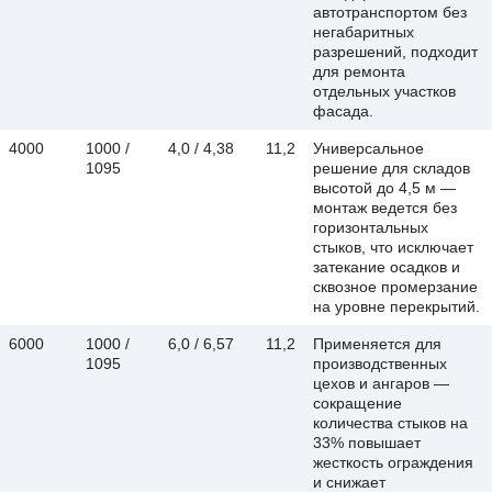
автотранспортом без
негабаритных
разрешений, подходит
для ремонта
отдельных участков
фасада.
4000
1000 /
4,0 / 4,38
11,2
Универсальное
1095
решение для складов
высотой до 4,5 м —
монтаж ведется без
горизонтальных
стыков, что исключает
затекание осадков и
сквозное промерзание
на уровне перекрытий.
6000
1000 /
6,0 / 6,57
11,2
Применяется для
1095
производственных
цехов и ангаров —
сокращение
количества стыков на
33% повышает
жесткость ограждения
и снижает