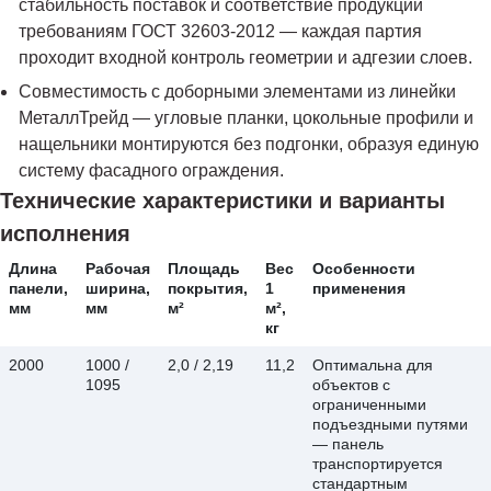
стабильность поставок и соответствие продукции
требованиям ГОСТ 32603-2012 — каждая партия
проходит входной контроль геометрии и адгезии слоев.
Совместимость с доборными элементами из линейки
МеталлТрейд — угловые планки, цокольные профили и
нащельники монтируются без подгонки, образуя единую
систему фасадного ограждения.
Технические характеристики и варианты
исполнения
Длина
Рабочая
Площадь
Вес
Особенности
панели,
ширина,
покрытия,
1
применения
мм
мм
м²
м²,
кг
2000
1000 /
2,0 / 2,19
11,2
Оптимальна для
1095
объектов с
ограниченными
подъездными путями
— панель
транспортируется
стандартным