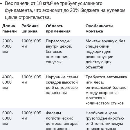
Вес панели от 18 кг/м² не требует усиленного
фундамента, что экономит до 20% бюджета на нулевом
цикле строительства.
Длина
Рабочая
Область
Особенности
панели
ширина
применения
монтажа
2000-
1000/1095
Перегородки
Монтаж вручную без
4000
мм
внутри цехов,
спецтехники,
мм
бытовые
подходит для
помещения,
реконструкции
санузлы
действующих
объектов
4000-
1000/1095
Наружные стены
Требуется автовышка
6000
мм
складов высотой
или леса,
мм
до 6 м, торговые
оптимальный баланс
павильоны
между скоростью
монтажа и
количеством стыков
6000-
1000/1095
Фасады
Необходим кран
8000
мм
логистических
грузоподъемностью
мм
центров, ангары,
от 3 тонн, минимум
спортивные
горизонтальных