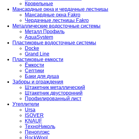
Кровельные
Мансардные окна и чердачные лестницы
Мансардные окна Fakro
Чердачные лестницы Fakro
Металлические водосточные системы
Металл Профиль
AquaSystem
Пластиковые водосточные системы
Docke
Grand Line
Пластиковые емкости
Ёмкости
Септики
Баки для душа
Заборы и ограждения
Штакетник металлический
Штакетник двусторонний
Профилированный лист
Утеплители
Ursa
ISOVER
KNAUF
ТехноНиколь
Пеноплэкс
RockWool