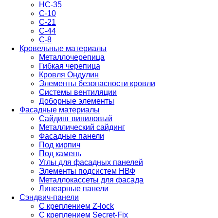
НС-35
С-10
С-21
С-44
С-8
Кровельные материалы
Металлочерепица
Гибкая черепица
Кровля Ондулин
Элементы безопасности кровли
Системы вентиляции
Доборные элементы
Фасадные материалы
Сайдинг виниловый
Металлический сайдинг
Фасадные панели
Под кирпич
Под камень
Углы для фасадных панелей
Элементы подсистем НВФ
Металлокассеты для фасада
Линеарные панели
Сэндвич-панели
С креплением Z-lock
С креплением Secret-Fix