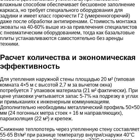
влажным способом обеспечивает бесшовное заполнение
каркаса, но требует специального оборудования для
задувки и имеет класс горючести Г2 (умеренногорючий)
даже после обработки антипиренами. Стоимость монтажа
эковаты на 40-60% выше из-за привлечения специалистов
с пневматическим оборудованием, тогда как базальтовые
плиты устанавливаются самостоятельно без аренды
техники.
Расчет количества и экономическая
эффективность
Для утепления наружной стены площадью 20 м² (типовая
комната 4×5 м с высотой 2,7 м за вычетом окна)
потребуется 7 упаковок материала (21 м² фактически). При
цене упаковки учитывается запас 5-7% на подрезку в углах
и примыканиях к инженерным коммуникациям.
Дополнительно необходимы металлический профиль 50×50
мм (24 погонных метра стоек + 16 м направляющих),
пароизоляция (22 м²) и крепеж.
Снижение теплопотерь через утепленную стену составляет
55-65 Вт/м² при разнице температур внутри/снаружи 40°C