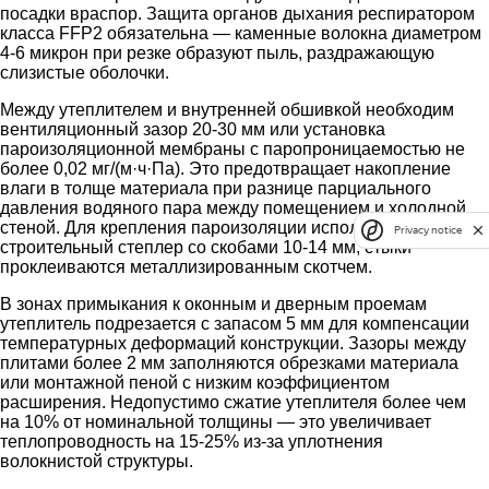
посадки враспор. Защита органов дыхания респиратором
класса FFP2 обязательна — каменные волокна диаметром
4-6 микрон при резке образуют пыль, раздражающую
слизистые оболочки.
Между утеплителем и внутренней обшивкой необходим
вентиляционный зазор 20-30 мм или установка
пароизоляционной мембраны с паропроницаемостью не
более 0,02 мг/(м·ч·Па). Это предотвращает накопление
влаги в толще материала при разнице парциального
давления водяного пара между помещением и холодной
стеной. Для крепления пароизоляции используется
Privacy notice
строительный степлер со скобами 10-14 мм, стыки
проклеиваются металлизированным скотчем.
В зонах примыкания к оконным и дверным проемам
утеплитель подрезается с запасом 5 мм для компенсации
температурных деформаций конструкции. Зазоры между
плитами более 2 мм заполняются обрезками материала
или монтажной пеной с низким коэффициентом
расширения. Недопустимо сжатие утеплителя более чем
на 10% от номинальной толщины — это увеличивает
теплопроводность на 15-25% из-за уплотнения
волокнистой структуры.