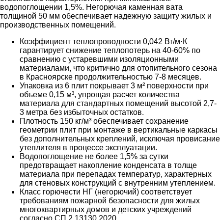
водопоглощении 1,5%. Негорючая каменная вата
толщиной 50 мм обеспечивает надежную защиту жилых и
производственных помещений.
Коэффициент теплопроводности 0,042 Вт/м·К
гарантирует снижение теплопотерь на 40-60% по
сравнению с устаревшими изоляционными
материалами, что критично для отопительного сезона
в Красноярске продолжительностью 7-8 месяцев.
Упаковка из 6 плит покрывает 3 м² поверхности при
объеме 0,15 м³, упрощая расчет количества
материала для стандартных помещений высотой 2,7-
3 метра без избыточных остатков.
Плотность 150 кг/м³ обеспечивает сохранение
геометрии плит при монтаже в вертикальные каркасы
без дополнительных креплений, исключая провисание
утеплителя в процессе эксплуатации.
Водопоглощение не более 1,5% за сутки
предотвращает накопление конденсата в толще
материала при перепадах температур, характерных
для стеновых конструкций с внутренним утеплением.
Класс горючести НГ (негорючий) соответствует
требованиям пожарной безопасности для жилых
многоквартирных домов и детских учреждений
согласно СП 2.13130.2020.