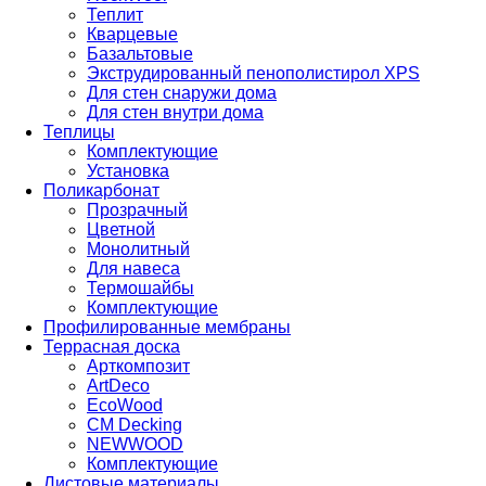
Теплит
Кварцевые
Базальтовые
Экструдированный пенополистирол XPS
Для стен снаружи дома
Для стен внутри дома
Теплицы
Комплектующие
Установка
Поликарбонат
Прозрачный
Цветной
Монолитный
Для навеса
Термошайбы
Комплектующие
Профилированные мембраны
Террасная доска
Арткомпозит
ArtDeco
EcoWood
CM Decking
NEWWOOD
Комплектующие
Листовые материалы