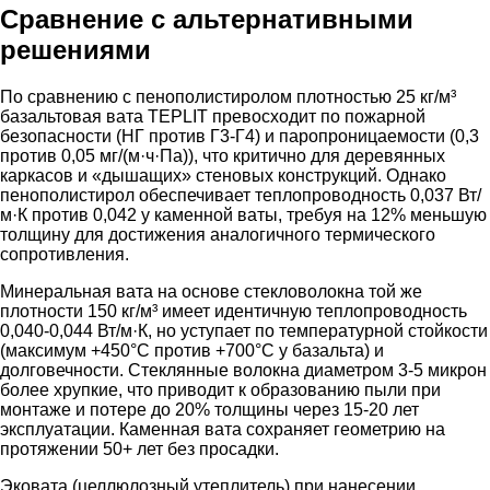
Сравнение с альтернативными
решениями
По сравнению с пенополистиролом плотностью 25 кг/м³
базальтовая вата TEPLIT превосходит по пожарной
безопасности (НГ против Г3-Г4) и паропроницаемости (0,3
против 0,05 мг/(м·ч·Па)), что критично для деревянных
каркасов и «дышащих» стеновых конструкций. Однако
пенополистирол обеспечивает теплопроводность 0,037 Вт/
м·К против 0,042 у каменной ваты, требуя на 12% меньшую
толщину для достижения аналогичного термического
сопротивления.
Минеральная вата на основе стекловолокна той же
плотности 150 кг/м³ имеет идентичную теплопроводность
0,040-0,044 Вт/м·К, но уступает по температурной стойкости
(максимум +450°C против +700°C у базальта) и
долговечности. Стеклянные волокна диаметром 3-5 микрон
более хрупкие, что приводит к образованию пыли при
монтаже и потере до 20% толщины через 15-20 лет
эксплуатации. Каменная вата сохраняет геометрию на
протяжении 50+ лет без просадки.
Эковата (целлюлозный утеплитель) при нанесении