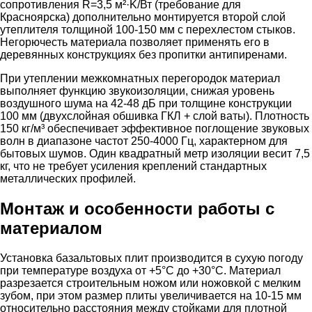
сопротивления R=3,5 м²·K/Вт (требование для
Красноярска) дополнительно монтируется второй слой
утеплителя толщиной 100-150 мм с перехлестом стыков.
Негорючесть материала позволяет применять его в
деревянных конструкциях без пропитки антипиренами.
При утеплении межкомнатных перегородок материал
выполняет функцию звукоизоляции, снижая уровень
воздушного шума на 42-48 дБ при толщине конструкции
100 мм (двухслойная обшивка ГКЛ + слой ваты). Плотность
150 кг/м³ обеспечивает эффективное поглощение звуковых
волн в диапазоне частот 250-4000 Гц, характерном для
бытовых шумов. Один квадратный метр изоляции весит 7,5
кг, что не требует усиления креплений стандартных
металлических профилей.
Монтаж и особенности работы с
материалом
Установка базальтовых плит производится в сухую погоду
при температуре воздуха от +5°C до +30°C. Материал
разрезается строительным ножом или ножовкой с мелким
зубом, при этом размер плиты увеличивается на 10-15 мм
относительно расстояния между стойками для плотной