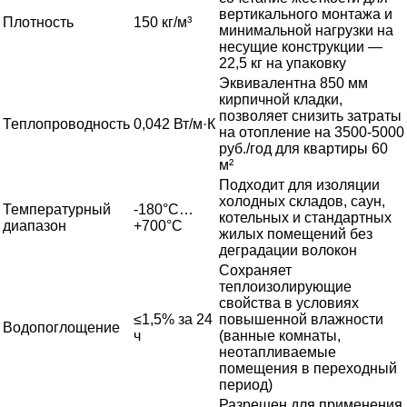
вертикального монтажа и
Плотность
150 кг/м³
минимальной нагрузки на
несущие конструкции —
22,5 кг на упаковку
Эквивалентна 850 мм
кирпичной кладки,
позволяет снизить затраты
Теплопроводность
0,042 Вт/м·К
на отопление на 3500-5000
руб./год для квартиры 60
м²
Подходит для изоляции
холодных складов, саун,
Температурный
-180°C…
котельных и стандартных
диапазон
+700°C
жилых помещений без
деградации волокон
Сохраняет
теплоизолирующие
свойства в условиях
≤1,5% за 24
повышенной влажности
Водопоглощение
ч
(ванные комнаты,
неотапливаемые
помещения в переходный
период)
Разрешен для применения