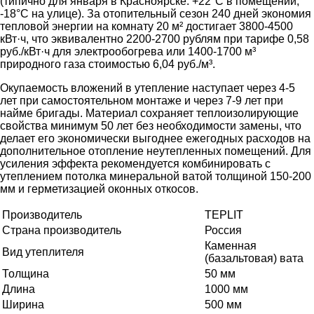
(типично для января в Красноярске: +22°C в помещении,
-18°C на улице). За отопительный сезон 240 дней экономия
тепловой энергии на комнату 20 м² достигает 3800-4500
кВт·ч, что эквивалентно 2200-2700 рублям при тарифе 0,58
руб./кВт·ч для электрообогрева или 1400-1700 м³
природного газа стоимостью 6,04 руб./м³.
Окупаемость вложений в утепление наступает через 4-5
лет при самостоятельном монтаже и через 7-9 лет при
найме бригады. Материал сохраняет теплоизолирующие
свойства минимум 50 лет без необходимости замены, что
делает его экономически выгоднее ежегодных расходов на
дополнительное отопление неутепленных помещений. Для
усиления эффекта рекомендуется комбинировать с
утеплением потолка минеральной ватой толщиной 150-200
мм и герметизацией оконных откосов.
Производитель
TEPLIT
Страна производитель
Россия
Каменная
Вид утеплителя
(базальтовая) вата
Толщина
50 мм
Длина
1000 мм
Ширина
500 мм