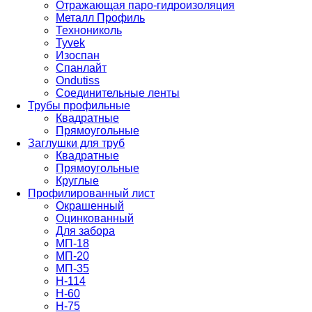
Отражающая паро-гидроизоляция
Металл Профиль
Технониколь
Tyvek
Изоспан
Спанлайт
Ondutiss
Соединительные ленты
Трубы профильные
Квадратные
Прямоугольные
Заглушки для труб
Квадратные
Прямоугольные
Круглые
Профилированный лист
Окрашенный
Оцинкованный
Для забора
МП-18
МП-20
МП-35
Н-114
Н-60
Н-75