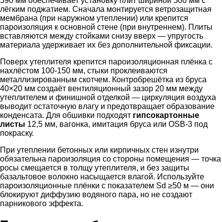
590 мм обеспечивает установку плит шириной 500 мм с
лёгким поджатием. Сначала монтируется ветрозащитная
мембрана (при наружном утеплении) или крепится
пароизоляция к основной стене (при внутреннем). Плиты
вставляются между стойками снизу вверх — упругость
материала удерживает их без дополнительной фиксации.
Поверх утеплителя крепится пароизоляционная плёнка с
нахлёстом 100-150 мм, стыки проклеиваются
металлизированным скотчем. Контробрешётка из бруса
40×20 мм создаёт вентиляционный зазор 20 мм между
утеплителем и финишной отделкой — циркуляция воздуха
выводит остаточную влагу и предотвращает образование
конденсата. Для обшивки подходят
гипсокартонные
листы
12,5 мм, вагонка, имитация бруса или OSB-3 под
покраску.
При утеплении бетонных или кирпичных стен изнутри
обязательна пароизоляция со стороны помещения — точка
росы смещается в толщу утеплителя, и без защиты
базальтовое волокно насыщается влагой. Используйте
пароизоляционные плёнки с показателем Sd ≥50 м — они
блокируют диффузию водяного пара, но не создают
парникового эффекта.