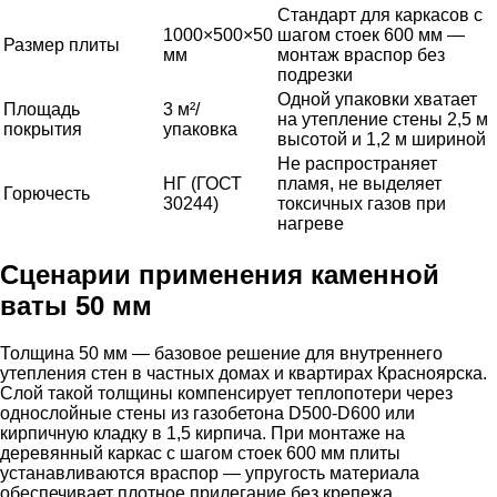
Стандарт для каркасов с
1000×500×50
шагом стоек 600 мм —
Размер плиты
мм
монтаж враспор без
подрезки
Одной упаковки хватает
Площадь
3 м²/
на утепление стены 2,5 м
покрытия
упаковка
высотой и 1,2 м шириной
Не распространяет
НГ (ГОСТ
пламя, не выделяет
Горючесть
30244)
токсичных газов при
нагреве
Сценарии применения каменной
ваты 50 мм
Толщина 50 мм — базовое решение для внутреннего
утепления стен в частных домах и квартирах Красноярска.
Слой такой толщины компенсирует теплопотери через
однослойные стены из газобетона D500-D600 или
кирпичную кладку в 1,5 кирпича. При монтаже на
деревянный каркас с шагом стоек 600 мм плиты
устанавливаются враспор — упругость материала
обеспечивает плотное прилегание без крепежа.