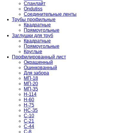
Спанлайт
Ondutiss
Соединительные ленты
Трубы профильные
Квадратные
Прямоугольные
Заглушки для труб
Квадратные
Прямоугольные
Круглые
Профилированный лист
Окрашенный
Оцинкованный
Для забора
МП-18
МП-20
МП-35
Н-114
Н-60
Н-75
НС-35
С-10
С-21
С-44
С-8