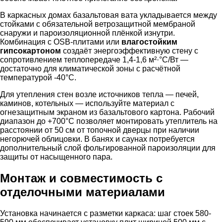
В каркасных домах базальтовая вата укладывается между
стойками с обязательной ветрозащитной мембраной
снаружи и пароизоляционной плёнкой изнутри.
Комбинация с OSB-плитами или
влагостойким
гипсокартоном
создаёт энергоэффективную стену с
сопротивлением теплопередаче 1,4-1,6 м²·°C/Вт —
достаточно для климатической зоны с расчётной
температурой -40°C.
Для утепления стен возле источников тепла — печей,
каминов, котельных — используйте материал с
огнезащитным экраном из базальтового картона. Рабочий
диапазон до +700°C позволяет монтировать утеплитель на
расстоянии от 50 см от топочной дверцы при наличии
негорючей облицовки. В банях и саунах потребуется
дополнительный слой фольгированной пароизоляции для
защиты от насыщенного пара.
Монтаж и совместимость с
отделочными материалами
Установка начинается с разметки каркаса: шаг стоек 580-