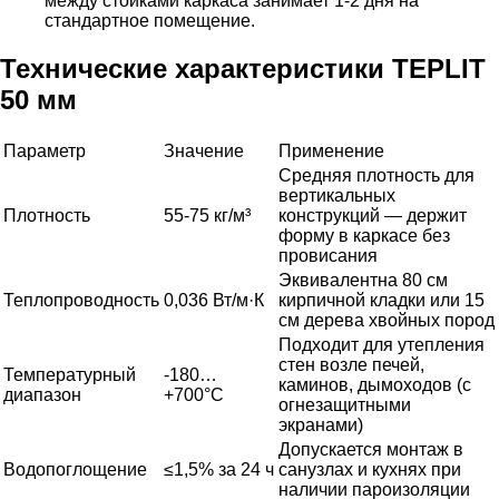
между стойками каркаса занимает 1-2 дня на
стандартное помещение.
Технические характеристики TEPLIT
50 мм
Параметр
Значение
Применение
Средняя плотность для
вертикальных
Плотность
55-75 кг/м³
конструкций — держит
форму в каркасе без
провисания
Эквивалентна 80 см
Теплопроводность
0,036 Вт/м·К
кирпичной кладки или 15
см дерева хвойных пород
Подходит для утепления
стен возле печей,
Температурный
-180…
каминов, дымоходов (с
диапазон
+700°C
огнезащитными
экранами)
Допускается монтаж в
Водопоглощение
≤1,5% за 24 ч
санузлах и кухнях при
наличии пароизоляции