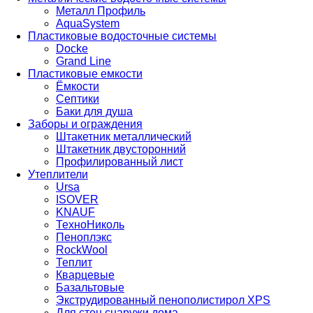
Металл Профиль
AquaSystem
Пластиковые водосточные системы
Docke
Grand Line
Пластиковые емкости
Ёмкости
Септики
Баки для душа
Заборы и ограждения
Штакетник металлический
Штакетник двусторонний
Профилированный лист
Утеплители
Ursa
ISOVER
KNAUF
ТехноНиколь
Пеноплэкс
RockWool
Теплит
Кварцевые
Базальтовые
Экструдированный пенополистирол XPS
Для стен снаружи дома