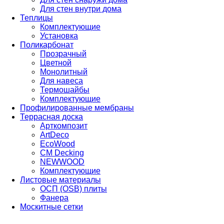
Для стен внутри дома
Теплицы
Комплектующие
Установка
Поликарбонат
Прозрачный
Цветной
Монолитный
Для навеса
Термошайбы
Комплектующие
Профилированные мембраны
Террасная доска
Арткомпозит
ArtDeco
EcoWood
CM Decking
NEWWOOD
Комплектующие
Листовые материалы
ОСП (OSB) плиты
Фанера
Москитные сетки