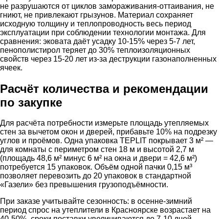
не разрушаются от циклов замораживания-оттаивания, не
гниют, не привлекают грызунов. Материал сохраняет
исходную толщину и теплопроводность весь период
эксплуатации при соблюдении технологии монтажа. Для
сравнения: эковата даёт усадку 10-15% через 5-7 лет,
пенополистирол теряет до 30% теплоизоляционных
свойств через 15-20 лет из-за деструкции газонаполненных
ячеек.
Расчёт количества и рекомендации
по закупке
Для расчёта потребности измерьте площадь утепляемых
стен за вычетом окон и дверей, прибавьте 10% на подрезку
углов и проёмов. Одна упаковка TEPLIT покрывает 3 м² —
для комнаты с периметром стен 18 м и высотой 2,7 м
(площадь 48,6 м² минус 6 м² на окна и двери = 42,6 м²)
потребуется 15 упаковок. Объём одной пачки 0,15 м³
позволяет перевозить до 20 упаковок в стандартной
«Газели» без превышения грузоподъёмности.
При заказе учитывайте сезонность: в осенне-зимний
период спрос на утеплители в Красноярске возрастает на
40-50%, сроки поставки увеличиваются до 7-10 дней.