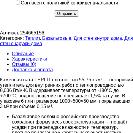
Согласен с политикой конфиденциальности
Артикул:
254665156
Категория:
Теплит
,
Базальтовые
,
Для стен внутри дома
,
Для
стен снаружи дома
Описание
Характеристики
Отзывы (0)
Доставка и оплата
Каменная вата TEPLIT плотностью 55-75 кг/м³ — негорючий
утеплитель для внутренних работ с теплопроводностью
0,036 Вт/м·К. Выдерживает температуры от -180°C до
+700°C, водопоглощение не превышает 1,5% за сутки. В
упаковке 6 плит размером 1000×500×50 мм, покрывающих
3 м² при объёме 0,15 м³.
Базальтовое волокно российского производства
сохраняет форму весь срок эксплуатации — не даёт
усадки при перепадах влажности и температур,
плотное прилегание к каркасу исключает мостики