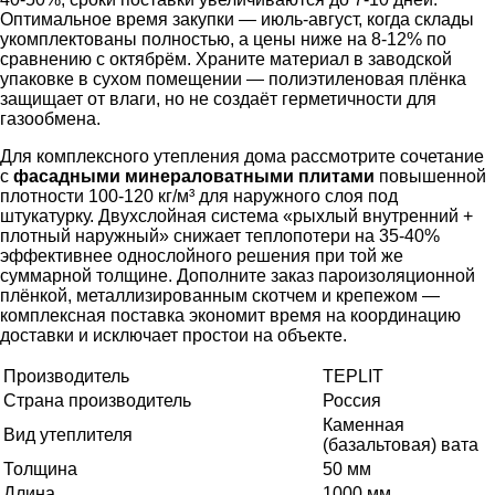
Оптимальное время закупки — июль-август, когда склады
укомплектованы полностью, а цены ниже на 8-12% по
сравнению с октябрём. Храните материал в заводской
упаковке в сухом помещении — полиэтиленовая плёнка
защищает от влаги, но не создаёт герметичности для
газообмена.
Для комплексного утепления дома рассмотрите сочетание
с
фасадными минераловатными плитами
повышенной
плотности 100-120 кг/м³ для наружного слоя под
штукатурку. Двухслойная система «рыхлый внутренний +
плотный наружный» снижает теплопотери на 35-40%
эффективнее однослойного решения при той же
суммарной толщине. Дополните заказ пароизоляционной
плёнкой, металлизированным скотчем и крепежом —
комплексная поставка экономит время на координацию
доставки и исключает простои на объекте.
Производитель
TEPLIT
Страна производитель
Россия
Каменная
Вид утеплителя
(базальтовая) вата
Толщина
50 мм
Длина
1000 мм