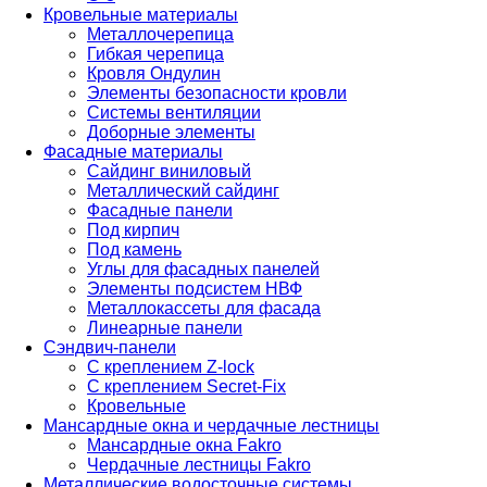
Кровельные материалы
Металлочерепица
Гибкая черепица
Кровля Ондулин
Элементы безопасности кровли
Системы вентиляции
Доборные элементы
Фасадные материалы
Сайдинг виниловый
Металлический сайдинг
Фасадные панели
Под кирпич
Под камень
Углы для фасадных панелей
Элементы подсистем НВФ
Металлокассеты для фасада
Линеарные панели
Сэндвич-панели
С креплением Z-lock
С креплением Secret-Fix
Кровельные
Мансардные окна и чердачные лестницы
Мансардные окна Fakro
Чердачные лестницы Fakro
Металлические водосточные системы