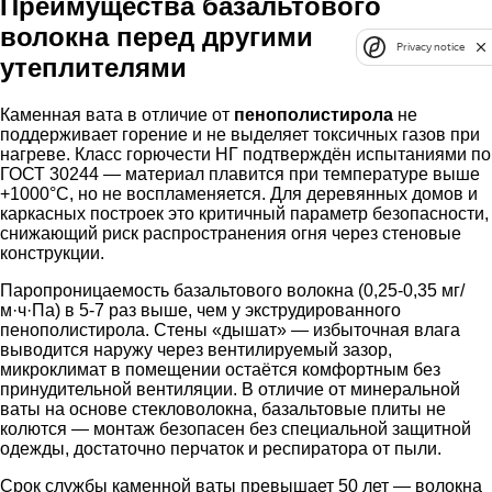
Преимущества базальтового
волокна перед другими
Privacy notice
утеплителями
Каменная вата в отличие от
пенополистирола
не
поддерживает горение и не выделяет токсичных газов при
нагреве. Класс горючести НГ подтверждён испытаниями по
ГОСТ 30244 — материал плавится при температуре выше
+1000°C, но не воспламеняется. Для деревянных домов и
каркасных построек это критичный параметр безопасности,
снижающий риск распространения огня через стеновые
конструкции.
Паропроницаемость базальтового волокна (0,25-0,35 мг/
м·ч·Па) в 5-7 раз выше, чем у экструдированного
пенополистирола. Стены «дышат» — избыточная влага
выводится наружу через вентилируемый зазор,
микроклимат в помещении остаётся комфортным без
принудительной вентиляции. В отличие от минеральной
ваты на основе стекловолокна, базальтовые плиты не
колются — монтаж безопасен без специальной защитной
одежды, достаточно перчаток и респиратора от пыли.
Срок службы каменной ваты превышает 50 лет — волокна