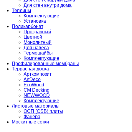
Для стен внутри дома
Теплицы
Комплектующие
Установка
Поликарбонат
Прозрачный
Цветной
Монолитный
Для навеса
Термошайбы
Комплектующие
Профилированные мембраны
Террасная доска
Арткомпозит
ArtDeco
EcoWood
CM Decking
NEWWOOD
Комплектующие
Листовые материалы
ОСП (OSB) плиты
Фанера
Москитные сетки