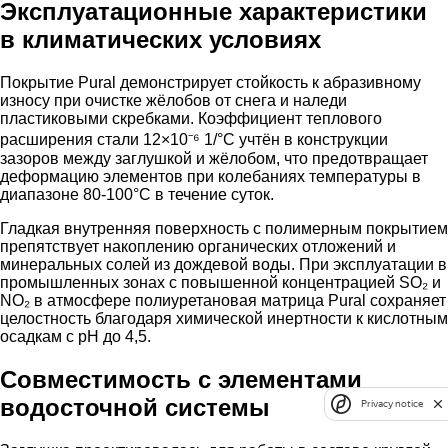
Эксплуатационные характеристики
в климатических условиях
Покрытие Pural демонстрирует стойкость к абразивному
износу при очистке жёлобов от снега и наледи
пластиковыми скребками. Коэффициент теплового
расширения стали 12×10⁻⁶ 1/°C учтён в конструкции
зазоров между заглушкой и жёлобом, что предотвращает
деформацию элементов при колебаниях температуры в
диапазоне 80-100°C в течение суток.
Гладкая внутренняя поверхность с полимерным покрытием
препятствует накоплению органических отложений и
минеральных солей из дождевой воды. При эксплуатации в
промышленных зонах с повышенной концентрацией SO₂ и
NO₂ в атмосфере полиуретановая матрица Pural сохраняет
целостность благодаря химической инертности к кислотным
осадкам с pH до 4,5.
Совместимость с элементами
водосточной системы
Privacy notice