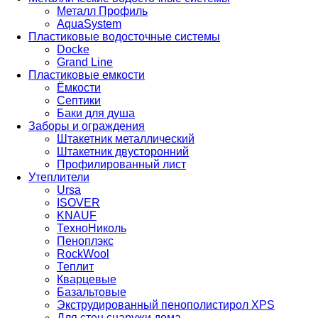
Металл Профиль
AquaSystem
Пластиковые водосточные системы
Docke
Grand Line
Пластиковые емкости
Ёмкости
Септики
Баки для душа
Заборы и ограждения
Штакетник металлический
Штакетник двусторонний
Профилированный лист
Утеплители
Ursa
ISOVER
KNAUF
ТехноНиколь
Пеноплэкс
RockWool
Теплит
Кварцевые
Базальтовые
Экструдированный пенополистирол XPS
Для стен снаружи дома