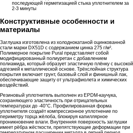
последующей герметизацией стыка уплотнителем за
2-3 минуты
Конструктивные особенности и
материалы
Заглушка изготовлена из холоднокатаной оцинкованной
стали марки DX51D с содержанием цинка 275 г/м².
Полимерное покрытие Pural представляет собой
модифицированный полиуретан с добавлением
полиамида, который образует эластичную плёнку с высокой
адгезией к металлической основе. Трёхслойная структура
покрытия включает грунт, базовый слой и финишный лак,
обеспечивающие защиту от ультрафиолета и химических
воздействий.
Резиновый уплотнитель выполнен из EPDM-каучука,
сохраняющего эластичность при отрицательных
температурах до -40°C. Профилированная форма
уплотнителя создаёт компрессионное уплотнение по
периметру торца жёлоба, блокируя капиллярное
проникновение влаги. Внутренняя поверхность заглушки
имеет рёбра жёсткости, препятствующие деформации при
температурном расширении металла в летний период.