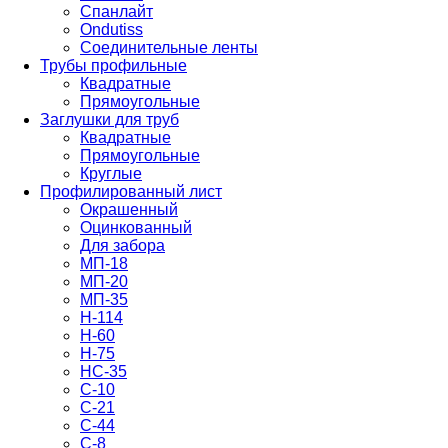
Спанлайт
Ondutiss
Соединительные ленты
Трубы профильные
Квадратные
Прямоугольные
Заглушки для труб
Квадратные
Прямоугольные
Круглые
Профилированный лист
Окрашенный
Оцинкованный
Для забора
МП-18
МП-20
МП-35
Н-114
Н-60
Н-75
НС-35
С-10
С-21
С-44
С-8