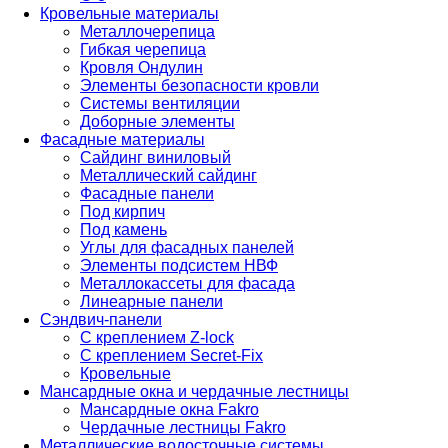
Кровельные материалы
Металлочерепица
Гибкая черепица
Кровля Ондулин
Элементы безопасности кровли
Системы вентиляции
Доборные элементы
Фасадные материалы
Сайдинг виниловый
Металлический сайдинг
Фасадные панели
Под кирпич
Под камень
Углы для фасадных панелей
Элементы подсистем НВФ
Металлокассеты для фасада
Линеарные панели
Сэндвич-панели
С креплением Z-lock
С креплением Secret-Fix
Кровельные
Мансардные окна и чердачные лестницы
Мансардные окна Fakro
Чердачные лестницы Fakro
Металлические водосточные системы