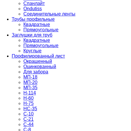
Спанлайт
Ondutiss
Соединительные ленты
Трубы профильные
Квадратные
Прямоугольные
Заглушки для труб
Квадратные
Прямоугольные
Круглые
Профилированный лист
Окрашенный
Оцинкованный
Для забора
МП-18
МП-20
МП-35
Н-114
Н-60
Н-75
НС-35
С-10
С-21
С-44
С-8