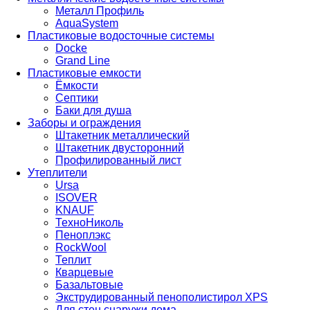
Металл Профиль
AquaSystem
Пластиковые водосточные системы
Docke
Grand Line
Пластиковые емкости
Ёмкости
Септики
Баки для душа
Заборы и ограждения
Штакетник металлический
Штакетник двусторонний
Профилированный лист
Утеплители
Ursa
ISOVER
KNAUF
ТехноНиколь
Пеноплэкс
RockWool
Теплит
Кварцевые
Базальтовые
Экструдированный пенополистирол XPS
Для стен снаружи дома