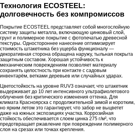
Технология ECOSTEEL:
долговечность без компромиссов
Покрытие ECOSTEEL представляет собой многослойную
систему защиты металла, включающую цинковый слой,
грунт и полимерное покрытие с фотопечатью древесной
текстуры. Одностороннее нанесение оптимизирует
стоимость штакетника без ущерба функционалу —
декоративная сторона обращена наружу, тыльная покрыта
защитным составом. Хорошая устойчивость к
механическим повреждениям позволяет материалу
сохранять целостность при контакте с садовым
инвентарём, ветками деревьев или случайных ударах.
Цветостойкость на уровне RUV3 означает, что штакетник
выдерживает до 10 лет интенсивного ультрафиолетового
облучения без критического изменения оттенка. Для
климата Красноярска с продолжительной зимой и коротким,
но ярким летом это гарантирует, что забор не выцветет
даже на южных экспозициях участка. Коррозийная
стойкость обеспечивается слоем цинка 275 г/м², что
предотвращает ржавление при повреждении полимерного
слоя на срезах или точках крепления.