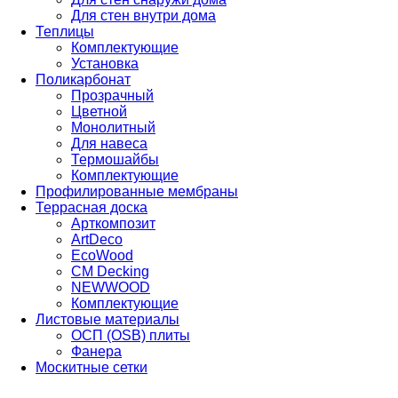
Для стен внутри дома
Теплицы
Комплектующие
Установка
Поликарбонат
Прозрачный
Цветной
Монолитный
Для навеса
Термошайбы
Комплектующие
Профилированные мембраны
Террасная доска
Арткомпозит
ArtDeco
EcoWood
CM Decking
NEWWOOD
Комплектующие
Листовые материалы
ОСП (OSB) плиты
Фанера
Москитные сетки