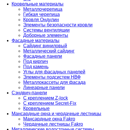
Кровельные материалы
Металлочерепица
Гибкая черепица
Кровля Ондулин
Элементы безопасности кровли
Системы вентиляции
Доборные элементы
Фасадные материалы
Сайдинг виниловый
Металлический сайдинг
Фасадные панели
Под кирпич
Под камень
Углы для фасадных панелей
Элементы подсистем НВФ
Металлокассеты для фасада
Линеарные панели
Сэндвич-панели
С креплением Z-lock
С креплением Secret-Fix
Кровельные
Мансардные окна и чердачные лестницы
Мансардные окна Fakro
Чердачные лестницы Fakro
Металлические водосточные системы