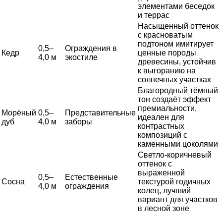
элементами беседок
и террас
Насыщенный оттенок
с красноватым
подтоном имитирует
0,5–
Ограждения в
Кедр
ценные породы
4,0 м
экостиле
древесины, устойчив
к выгоранию на
солнечных участках
Благородный тёмный
тон создаёт эффект
премиальности,
Морёный
0,5–
Представительные
идеален для
дуб
4,0 м
заборы
контрастных
композиций с
каменными цоколями
Светло-коричневый
оттенок с
выраженной
0,5–
Естественные
Сосна
текстурой годичных
4,0 м
ограждения
колец, лучший
вариант для участков
в лесной зоне