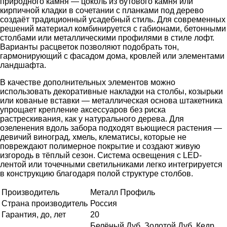
природного камня — цоколь из бутового камня или
кирпичной кладки в сочетании с планками под дерево
создаёт традиционный усадебный стиль. Для современных
решений материал комбинируется с габионами, бетонными
столбами или металлическими профилями в стиле лофт.
Варианты расцветок позволяют подобрать тон,
гармонирующий с фасадом дома, кровлей или элементами
ландшафта.
В качестве дополнительных элементов можно
использовать декоративные накладки на столбы, козырьки
или кованые вставки — металлическая основа штакетника
упрощает крепление аксессуаров без риска
растрескивания, как у натурального дерева. Для
озеленения вдоль забора подходят вьющиеся растения —
девичий виноград, хмель, клематисы, которые не
повреждают полимерное покрытие и создают живую
изгородь в тёплый сезон. Система освещения с LED-
лентой или точечными светильниками легко интегрируется
в конструкцию благодаря полой структуре столбов.
Производитель
Металл Профиль
Страна производитель
Россия
Гарантия, до, лет
20
Белёный Дуб, Золотой Дуб, Кедр,