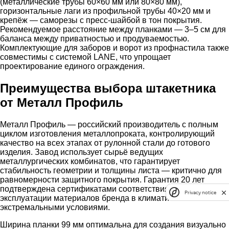
(металлические трубы 60×60 мм или 80×80 мм),
горизонтальные лаги из профильной трубы 40×20 мм и
крепёж — саморезы с пресс-шайбой в тон покрытия.
Рекомендуемое расстояние между планками — 3–5 см для
баланса между приватностью и продуваемостью.
Комплектующие для заборов и ворот из профнастила также
совместимы с системой LANE, что упрощает
проектирование единого ограждения.
Преимущества выбора штакетника
от Металл Профиль
Металл Профиль — российский производитель с полным
циклом изготовления металлопроката, контролирующий
качество на всех этапах от рулонной стали до готового
изделия. Завод использует сырьё ведущих
металлургических комбинатов, что гарантирует
стабильность геометрии и толщины листа — критично для
равномерности защитного покрытия. Гарантия 20 лет
подтверждена сертификатами соответствия и опытом
Privacy notice
эксплуатации материалов бренда в климатических зонах с
экстремальными условиями.
Ширина планки 99 мм оптимальна для создания визуально