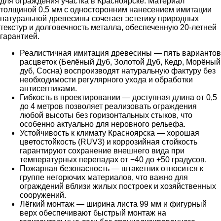
для ограждения участка в Красноярске. Материал
толщиной 0,5 мм с односторонним нанесением имитации
натуральной древесины сочетает эстетику природных
текстур и долговечность металла, обеспеченную 20-летней
гарантией.
Реалистичная имитация древесины — пять вариантов
расцветок (Белёный Дуб, Золотой Дуб, Кедр, Морёный
дуб, Сосна) воспроизводят натуральную фактуру без
необходимости регулярного ухода и обработки
антисептиками.
Гибкость в проектировании — доступная длина от 0,5
до 4 метров позволяет реализовать ограждения
любой высоты без горизонтальных стыков, что
особенно актуально для неровного рельефа.
Устойчивость к климату Красноярска — хорошая
цветостойкость (RUV3) и коррозийная стойкость
гарантируют сохранение внешнего вида при
температурных перепадах от −40 до +50 градусов.
Пожарная безопасность — штакетник относится к
группе негорючих материалов, что важно для
ограждений вблизи жилых построек и хозяйственных
сооружений.
Лёгкий монтаж — ширина листа 99 мм и фигурный
верх обеспечивают быстрый монтаж на