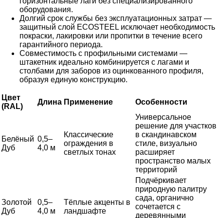
горизонтальные лаги без специализированного
оборудования.
Долгий срок службы без эксплуатационных затрат —
защитный слой ECOSTEEL исключает необходимость
покраски, лакировки или пропитки в течение всего
гарантийного периода.
Совместимость с профильными системами —
штакетник идеально комбинируется с лагами и
столбами для заборов из оцинкованного профиля,
образуя единую конструкцию.
Цвет
Длина
Применение
Особенности
(RAL)
Универсальное
решение для участков
Классические
в скандинавском
Белёный
0,5–
ограждения в
стиле, визуально
Дуб
4,0 м
светлых тонах
расширяет
пространство малых
территорий
Подчёркивает
природную палитру
сада, органично
Золотой
0,5–
Тёплые акценты в
сочетается с
Дуб
4,0 м
ландшафте
деревянными