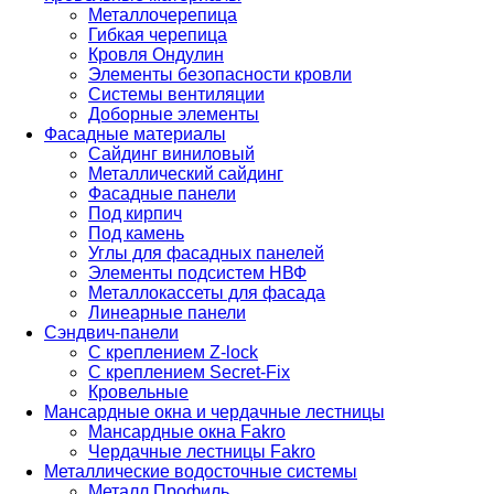
Металлочерепица
Гибкая черепица
Кровля Ондулин
Элементы безопасности кровли
Системы вентиляции
Доборные элементы
Фасадные материалы
Сайдинг виниловый
Металлический сайдинг
Фасадные панели
Под кирпич
Под камень
Углы для фасадных панелей
Элементы подсистем НВФ
Металлокассеты для фасада
Линеарные панели
Сэндвич-панели
С креплением Z-lock
С креплением Secret-Fix
Кровельные
Мансардные окна и чердачные лестницы
Мансардные окна Fakro
Чердачные лестницы Fakro
Металлические водосточные системы
Металл Профиль