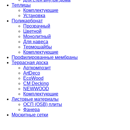
Теплицы
Комплектующие
Установка
Поликарбонат
Прозрачный
Цветной
Монолитный
Для навеса
Термошайбы
Комплектующие
Профилированные мембраны
Террасная доска
Арткомпозит
ArtDeco
EcoWood
CM Decking
NEWWOOD
Комплектующие
Листовые материалы
ОСП (OSB) плиты
Фанера
Москитные сетки