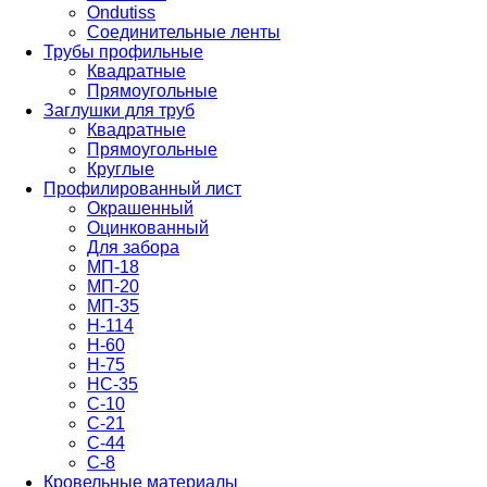
Ondutiss
Соединительные ленты
Трубы профильные
Квадратные
Прямоугольные
Заглушки для труб
Квадратные
Прямоугольные
Круглые
Профилированный лист
Окрашенный
Оцинкованный
Для забора
МП-18
МП-20
МП-35
Н-114
Н-60
Н-75
НС-35
С-10
С-21
С-44
С-8
Кровельные материалы