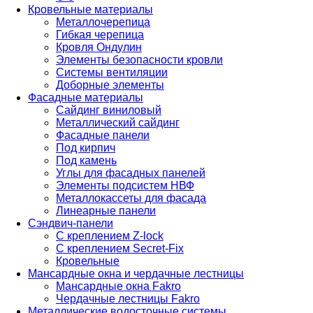
Кровельные материалы
Металлочерепица
Гибкая черепица
Кровля Ондулин
Элементы безопасности кровли
Системы вентиляции
Доборные элементы
Фасадные материалы
Сайдинг виниловый
Металлический сайдинг
Фасадные панели
Под кирпич
Под камень
Углы для фасадных панелей
Элементы подсистем НВФ
Металлокассеты для фасада
Линеарные панели
Сэндвич-панели
С креплением Z-lock
С креплением Secret-Fix
Кровельные
Мансардные окна и чердачные лестницы
Мансардные окна Fakro
Чердачные лестницы Fakro
Металлические водосточные системы