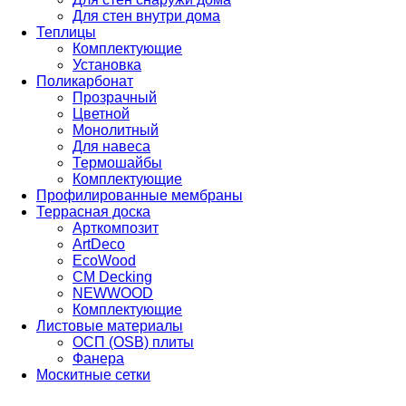
Для стен внутри дома
Теплицы
Комплектующие
Установка
Поликарбонат
Прозрачный
Цветной
Монолитный
Для навеса
Термошайбы
Комплектующие
Профилированные мембраны
Террасная доска
Арткомпозит
ArtDeco
EcoWood
CM Decking
NEWWOOD
Комплектующие
Листовые материалы
ОСП (OSB) плиты
Фанера
Москитные сетки