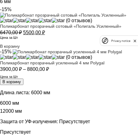
6 мм
-15%
(0 отзывов)
Поликарбонат прозрачный сотовый «Полигаль Усиленный»
Первоначальная
Текущая
6470,00
₽
5500,00
₽
цена
цена:
Цена за Шт
Privacy notice
составляла
5500,00 ₽.
В корзину
6470,00 ₽.
-15%
(0 отзывов)
Поликарбонат прозрачный усиленный 4 мм Polygal
Диапазон
3900,00
₽
–
8800,00
₽
цен:
Цена за Шт
3900,00 ₽
В корзину
–
8800,00 ₽
Длина листа:
6000 мм
6000 мм
12000 мм
Защита от УФ-излучения:
Присутствует
Присутствует