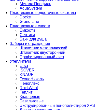
Металл Профиль
AquaSystem
Пластиковые водосточные системы
Docke
Grand Line
Пластиковые емкости
Ёмкости
Септики
Баки для душа
Заборы и ограждения
Штакетник металлический
Штакетник двусторонний
Профилированный лист
Утеплители
Ursa
ISOVER
KNAUF
ТехноНиколь
Пеноплэкс
RockWool
Теплит
Кварцевые
Базальтовые
Экструдированный пенополистирол XPS
Для стен снаружи дома