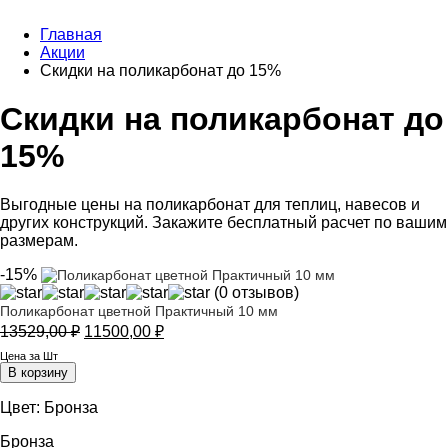
Главная
Акции
Скидки на поликарбонат до 15%
Скидки на поликарбонат до
15%
Выгодные цены на поликарбонат для теплиц, навесов и
других конструкций. Закажите бесплатный расчет по вашим
размерам.
-15%
(0 отзывов)
Поликарбонат цветной Практичный 10 мм
Первоначальная
Текущая
13529,00
₽
11500,00
₽
цена
цена:
Цена за Шт
составляла
11500,00 ₽.
В корзину
13529,00 ₽.
Цвет:
Бронза
Бронза