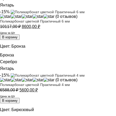
Янтарь
-15%
(0 отзывов)
Поликарбонат цветной Практичный 6 мм
Первоначальная
Текущая
10117,00
₽
8600,00
₽
цена
цена:
Цена за Шт
составляла
8600,00 ₽.
В корзину
10117,00 ₽.
Цвет:
Бронза
Бронза
Серебро
Янтарь
-15%
(0 отзывов)
Поликарбонат цветной Практичный 4 мм
Первоначальная
Текущая
6588,00
₽
5600,00
₽
цена
цена:
Цена за Шт
составляла
5600,00 ₽.
В корзину
6588,00 ₽.
Цвет:
Бирюзовый