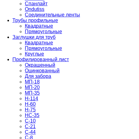
Спанлайт
Ondutiss
Соединительные ленты
Трубы профильные
Квадратные
Прямоугольные
Заглушки для труб
Квадратные
Прямоугольные
Круглые
Профилированный лист
Окрашенный
Оцинкованный
Для забора
МП-18
МП-20
МП-35
Н-114
Н-60
Н-75
НС-35
С-10
С-21
С-44
С-8