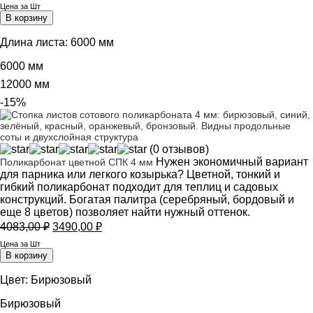
Цена за Шт
6000,00 ₽
В корзину
–
12000,00 ₽
Длина листа:
6000 мм
6000 мм
12000 мм
-15%
(0 отзывов)
Нужен экономичный вариант
Поликарбонат цветной СПК 4 мм
для парника или легкого козырька? Цветной, тонкий и
гибкий поликарбонат подходит для теплиц и садовых
конструкций. Богатая палитра (серебряный, бордовый и
еще 8 цветов) позволяет найти нужный оттенок.
Первоначальная
Текущая
4083,00
₽
3490,00
₽
цена
цена:
Цена за Шт
составляла
3490,00 ₽.
В корзину
4083,00 ₽.
Цвет:
Бирюзовый
Бирюзовый