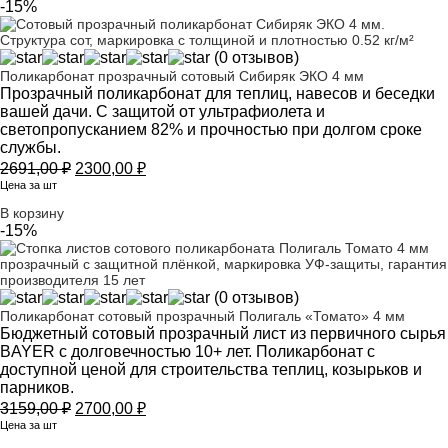
-15%
(0 отзывов)
Поликарбонат прозрачный сотовый Сибиряк ЭКО 4 мм
Прозрачный поликарбонат для теплиц, навесов и беседки
вашей дачи. С защитой от ультрафиолета и
светопропусканием 82% и прочностью при долгом сроке
службы.
Первоначальная
Текущая
2691,00
₽
2300,00
₽
цена
цена:
Цена за шт
составляла
2300,00 ₽.
В корзину
2691,00 ₽.
-15%
(0 отзывов)
Поликарбонат сотовый прозрачный Полигаль «Томато» 4 мм
Бюджетный сотовый прозрачный лист из первичного сырья
BAYER с долговечностью 10+ лет. Поликарбонат с
доступной ценой для строительства теплиц, козырьков и
парников.
Первоначальная
Текущая
3159,00
₽
2700,00
₽
цена
цена:
Цена за шт
составляла
2700,00 ₽.