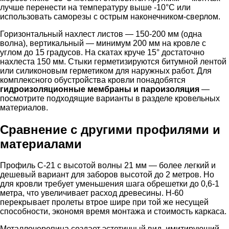
лучше перенести на температуру выше -10°C или
использовать саморезы с острым наконечником-сверлом.
Горизонтальный нахлест листов — 150-200 мм (одна
волна), вертикальный — минимум 200 мм на кровле с
углом до 15 градусов. На скатах круче 15° достаточно
нахлеста 150 мм. Стыки герметизируются битумной лентой
или силиконовым герметиком для наружных работ. Для
комплексного обустройства кровли понадобятся
гидроизоляционные мембраны и пароизоляция
—
посмотрите подходящие варианты в разделе кровельных
материалов.
Сравнение с другими профилями и
материалами
Профиль С-21 с высотой волны 21 мм — более легкий и
дешевый вариант для заборов высотой до 2 метров. Но
для кровли требует уменьшения шага обрешетки до 0,6-1
метра, что увеличивает расход древесины. Н-60
перекрывает пролеты втрое шире при той же несущей
способности, экономя время монтажа и стоимость каркаса.
Металлочерепица создает эстетичный вид, имитирующий