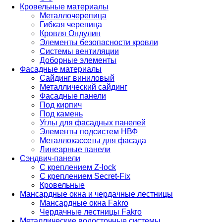
Кровельные материалы
Металлочерепица
Гибкая черепица
Кровля Ондулин
Элементы безопасности кровли
Системы вентиляции
Доборные элементы
Фасадные материалы
Сайдинг виниловый
Металлический сайдинг
Фасадные панели
Под кирпич
Под камень
Углы для фасадных панелей
Элементы подсистем НВФ
Металлокассеты для фасада
Линеарные панели
Сэндвич-панели
С креплением Z-lock
С креплением Secret-Fix
Кровельные
Мансардные окна и чердачные лестницы
Мансардные окна Fakro
Чердачные лестницы Fakro
Металлические водосточные системы