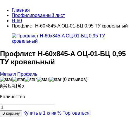
Главная
Профилированный лист
Н-60
Профлист Н-60×845-A ОЦ-01-БЦ 0,95 ТУ кровельный
Профлист Н-60x845-A ОЦ-01-БЦ 0,95
ТУ кровельный
Металл Профиль
(0 отзывов)
1048,00
₽
Цена за м2
Количество
Купить в 1 клик
% Торговаться!
В корзину