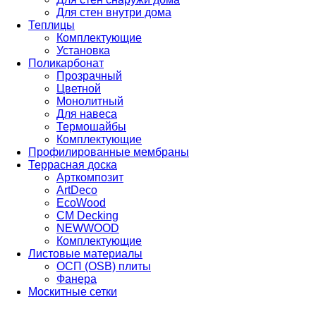
Для стен внутри дома
Теплицы
Комплектующие
Установка
Поликарбонат
Прозрачный
Цветной
Монолитный
Для навеса
Термошайбы
Комплектующие
Профилированные мембраны
Террасная доска
Арткомпозит
ArtDeco
EcoWood
CM Decking
NEWWOOD
Комплектующие
Листовые материалы
ОСП (OSB) плиты
Фанера
Москитные сетки