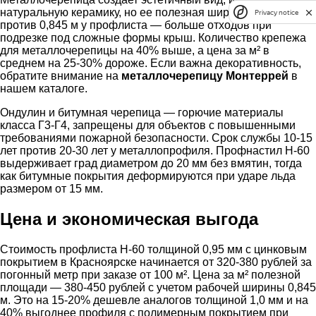
натуральную керамику, но ее полезная ширина 1,1 метра
Privacy notice
против 0,845 м у профлиста — больше отходов при
подрезке под сложные формы крыш. Количество крепежа
для металлочерепицы на 40% выше, а цена за м² в
среднем на 25-30% дороже. Если важна декоративность,
обратите внимание на
металлочерепицу Монтеррей
в
нашем каталоге.
Ондулин и битумная черепица — горючие материалы
класса Г3-Г4, запрещены для объектов с повышенными
требованиями пожарной безопасности. Срок службы 10-15
лет против 20-30 лет у металлопрофиля. Профнастил Н-60
выдерживает град диаметром до 20 мм без вмятин, тогда
как битумные покрытия деформируются при ударе льда
размером от 15 мм.
Цена и экономическая выгода
Стоимость профлиста Н-60 толщиной 0,95 мм с цинковым
покрытием в Красноярске начинается от 320-380 рублей за
погонный метр при заказе от 100 м². Цена за м² полезной
площади — 380-450 рублей с учетом рабочей ширины 0,845
м. Это на 15-20% дешевле аналогов толщиной 1,0 мм и на
40% выгоднее профиля с полимерным покрытием при