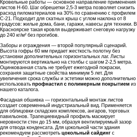
Кровельные работы — основное направление применения
листов Н-60. Шаг обрешетки 2,5-3 метра позволяет снизить
расход пиломатериалов на 30% по сравнению с профилем
С-21. Подходит для скатных крыш с углом наклона от 8
градусов: жилые дома, бани, гаражи, навесы для техники. В
Красноярске такая кровля выдерживает снеговую нагрузку
до 240 кг/м² без прогибов.
Заборы и ограждения — второй популярный сценарий.
Высота гофры 60 мм придает жесткость полотну без
установки дополнительных горизонтальных лаг. Листы
монтируются вертикально на столбы с шагом 2-2,5 метра.
Оцинкованная сталь не требует ежегодной покраски,
сохраняя защитные свойства минимум 5 лет. Для
увеличения срока службы и эстетики можно дополнительно
использовать
профнастил с полимерным покрытием
из
нашего каталога.
Фасадная обшивка — горизонтальный монтаж листов
создает современный индустриальный вид. Применяется
для облицовки складских комплексов, ангаров, торговых
павильонов. Трапециевидный профиль маскирует
неровности стен до 15 мм, образуя вентилируемый зазор
для отвода конденсата. Для цокольной части здания
рекомендуем рассмотреть
цокольный сайдинг
с