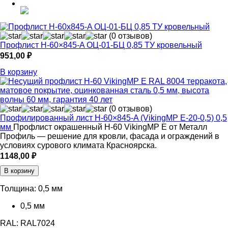
(0 отзывов)
Профлист Н-60×845-A ОЦ-01-БЦ 0,85 ТУ кровельный
951,00
₽
В корзину
(0 отзывов)
Профилированный лист Н-60×845-A (VikingMP E-20-0,5) 0,5
мм
Профлист окрашенный Н-60 VikingMP E от Металл
Профиль — решение для кровли, фасада и ограждений в
условиях сурового климата Красноярска.
1148,00
₽
В корзину
Толщина:
0,5 мм
0,5 мм
RAL:
RAL7024