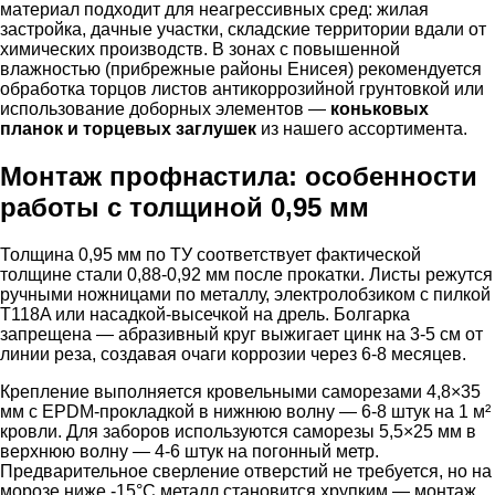
материал подходит для неагрессивных сред: жилая
застройка, дачные участки, складские территории вдали от
химических производств. В зонах с повышенной
влажностью (прибрежные районы Енисея) рекомендуется
обработка торцов листов антикоррозийной грунтовкой или
использование доборных элементов —
коньковых
планок и торцевых заглушек
из нашего ассортимента.
Монтаж профнастила: особенности
работы с толщиной 0,95 мм
Толщина 0,95 мм по ТУ соответствует фактической
толщине стали 0,88-0,92 мм после прокатки. Листы режутся
ручными ножницами по металлу, электролобзиком с пилкой
T118A или насадкой-высечкой на дрель. Болгарка
запрещена — абразивный круг выжигает цинк на 3-5 см от
линии реза, создавая очаги коррозии через 6-8 месяцев.
Крепление выполняется кровельными саморезами 4,8×35
мм с EPDM-прокладкой в нижнюю волну — 6-8 штук на 1 м²
кровли. Для заборов используются саморезы 5,5×25 мм в
верхнюю волну — 4-6 штук на погонный метр.
Предварительное сверление отверстий не требуется, но на
морозе ниже -15°C металл становится хрупким — монтаж