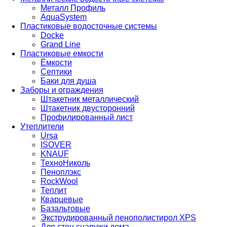
Металл Профиль
AquaSystem
Пластиковые водосточные системы
Docke
Grand Line
Пластиковые емкости
Ёмкости
Септики
Баки для душа
Заборы и ограждения
Штакетник металлический
Штакетник двусторонний
Профилированный лист
Утеплители
Ursa
ISOVER
KNAUF
ТехноНиколь
Пеноплэкс
RockWool
Теплит
Кварцевые
Базальтовые
Экструдированный пенополистирол XPS
Для стен снаружи дома