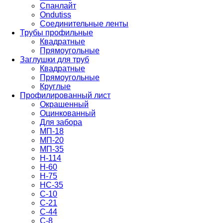
Спанлайт
Ondutiss
Соединительные ленты
Трубы профильные
Квадратные
Прямоугольные
Заглушки для труб
Квадратные
Прямоугольные
Круглые
Профилированный лист
Окрашенный
Оцинкованный
Для забора
МП-18
МП-20
МП-35
Н-114
Н-60
Н-75
НС-35
С-10
С-21
С-44
С-8