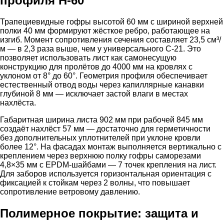
профиля Н-60
Трапециевидные гофры высотой 60 мм с шириной верхней
полки 40 мм формируют жёсткое ребро, работающее на
изгиб. Момент сопротивления сечения составляет 23,5 см³/
м — в 2,3 раза выше, чем у универсального С-21. Это
позволяет использовать лист как самонесущую
конструкцию для пролётов до 4000 мм на кровлях с
уклоном от 8° до 60°. Геометрия профиля обеспечивает
естественный отвод воды через капиллярные канавки
глубиной 8 мм — исключает застой влаги в местах
нахлёста.
Габаритная ширина листа 902 мм при рабочей 845 мм
создаёт нахлёст 57 мм — достаточно для герметичности
без дополнительных уплотнителей при уклоне кровли
более 12°. На фасадах монтаж выполняется вертикально с
креплением через верхнюю полку гофры саморезами
4,8×35 мм с EPDM-шайбами — 7 точек крепления на лист.
Для заборов используется горизонтальная ориентация с
фиксацией к стойкам через 2 волны, что повышает
сопротивление ветровому давлению.
Полимерное покрытие: защита и