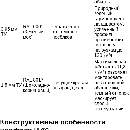
объекта
Природный
зелёный
гармонирует с
ландшафтом,
RAL 6005
Ограждения
0,95 мм
усиленный
(Зелёный
коттеджных
ТУ
профиль
мох)
посёлков
противостоит
ветровым
нагрузкам до
120 км/ч
Максимальная
жёсткость 11,8
кг/м² позволяет
монтировать
RAL 8017
Несущие кровли
без сплошной
1,5 мм ТУ
(Шоколадно-
ангаров, цехов
обрешётки,
коричневый)
тёмный оттенок
маскирует
следы
эксплуатации
Конструктивные особенности