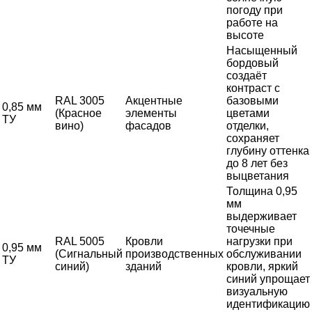
погоду при
работе на
высоте
Насыщенный
бордовый
создаёт
контраст с
RAL 3005
Акцентные
базовыми
0,85 мм
(Красное
элементы
цветами
ТУ
вино)
фасадов
отделки,
сохраняет
глубину оттенка
до 8 лет без
выцветания
Толщина 0,95
мм
выдерживает
точечные
RAL 5005
Кровли
нагрузки при
0,95 мм
(Сигнальный
производственных
обслуживании
ТУ
синий)
зданий
кровли, яркий
синий упрощает
визуальную
идентификацию