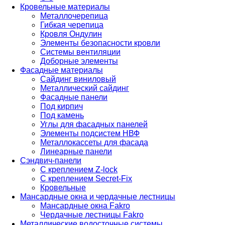
Кровельные материалы
Металлочерепица
Гибкая черепица
Кровля Ондулин
Элементы безопасности кровли
Системы вентиляции
Доборные элементы
Фасадные материалы
Сайдинг виниловый
Металлический сайдинг
Фасадные панели
Под кирпич
Под камень
Углы для фасадных панелей
Элементы подсистем НВФ
Металлокассеты для фасада
Линеарные панели
Сэндвич-панели
С креплением Z-lock
С креплением Secret-Fix
Кровельные
Мансардные окна и чердачные лестницы
Мансардные окна Fakro
Чердачные лестницы Fakro
Металлические водосточные системы