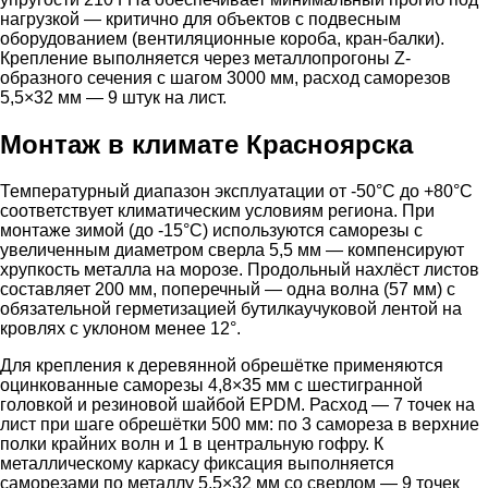
нагрузкой — критично для объектов с подвесным
оборудованием (вентиляционные короба, кран-балки).
Крепление выполняется через металлопрогоны Z-
образного сечения с шагом 3000 мм, расход саморезов
5,5×32 мм — 9 штук на лист.
Монтаж в климате Красноярска
Температурный диапазон эксплуатации от -50°C до +80°C
соответствует климатическим условиям региона. При
монтаже зимой (до -15°C) используются саморезы с
увеличенным диаметром сверла 5,5 мм — компенсируют
хрупкость металла на морозе. Продольный нахлёст листов
составляет 200 мм, поперечный — одна волна (57 мм) с
обязательной герметизацией бутилкаучуковой лентой на
кровлях с уклоном менее 12°.
Для крепления к деревянной обрешётке применяются
оцинкованные саморезы 4,8×35 мм с шестигранной
головкой и резиновой шайбой EPDM. Расход — 7 точек на
лист при шаге обрешётки 500 мм: по 3 самореза в верхние
полки крайних волн и 1 в центральную гофру. К
металлическому каркасу фиксация выполняется
саморезами по металлу 5,5×32 мм со сверлом — 9 точек