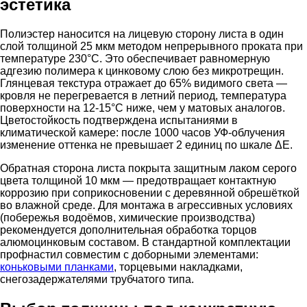
эстетика
Полиэстер наносится на лицевую сторону листа в один
слой толщиной 25 мкм методом непрерывного проката при
температуре 230°C. Это обеспечивает равномерную
адгезию полимера к цинковому слою без микротрещин.
Глянцевая текстура отражает до 65% видимого света —
кровля не перегревается в летний период, температура
поверхности на 12-15°C ниже, чем у матовых аналогов.
Цветостойкость подтверждена испытаниями в
климатической камере: после 1000 часов УФ-облучения
изменение оттенка не превышает 2 единиц по шкале ΔE.
Обратная сторона листа покрыта защитным лаком серого
цвета толщиной 10 мкм — предотвращает контактную
коррозию при соприкосновении с деревянной обрешёткой
во влажной среде. Для монтажа в агрессивных условиях
(побережья водоёмов, химические производства)
рекомендуется дополнительная обработка торцов
алюмоцинковым составом. В стандартной комплектации
профнастил совместим с доборными элементами:
коньковыми планками
, торцевыми накладками,
снегозадержателями трубчатого типа.