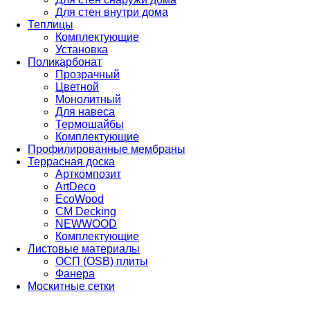
Для стен внутри дома
Теплицы
Комплектующие
Установка
Поликарбонат
Прозрачный
Цветной
Монолитный
Для навеса
Термошайбы
Комплектующие
Профилированные мембраны
Террасная доска
Арткомпозит
ArtDeco
EcoWood
CM Decking
NEWWOOD
Комплектующие
Листовые материалы
ОСП (OSB) плиты
Фанера
Москитные сетки