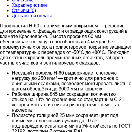
Характеристики
Отзывы (0)
Доставка и оплата
Профнастил Н-60 с полимерным покрытием — решение
для кровельных, фасадных и ограждающих конструкций в
климате Красноярска. Высота профиля 60 мм
обеспечивает несущую способность до 4 метров без
промежуточных опор, а полиэстеровое покрытие защищает
от температурных перепадов от -50°C до +80°C. Подходит
для скатных кровель промышленных объектов, заборов
частных участков и вентилируемых фасадов.
Несущий профиль Н-60 выдерживает снеговую
нагрузку до 250 кг/м² — критично для регионов с
обильными осадками, позволяет монтировать листы с
шагом обрешётки до 3000 мм на кровлях
Рабочая ширина 845 мм сокращает количество
стыков на 18% по сравнению со стандартным С-21,
ускоряя монтаж и снижая риск протечек в местах
нахлёста
Полиэстер толщиной 25 мкм сохраняет цвет под
прямыми солнечными лучами до 10 лет —
подтверждено испытаниями на УФ-стойкость по ГОСТ
32192, доступны 7 оттенков RAL