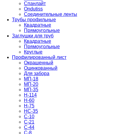
Спанлайт
Ondutiss
Соединительные ленты
Трубы профильные
Квадратные
Прямоугольные
Заглушки для труб
Квадратные
Прямоугольные
Круглые
Профилированный лист
Окрашенный
Оцинкованный
Для забора
МП-18
МП-20
МП-35
Н-114
Н-60
Н-75
НС-35
С-10
С-21
С-44
С-8