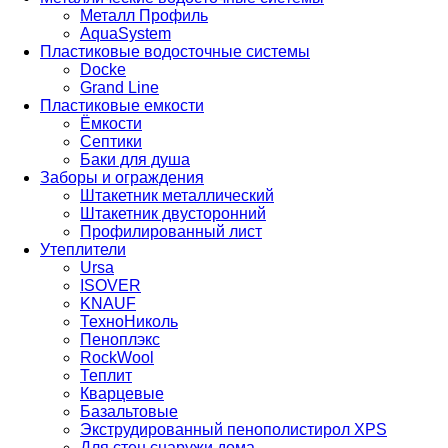
Металл Профиль
AquaSystem
Пластиковые водосточные системы
Docke
Grand Line
Пластиковые емкости
Ёмкости
Септики
Баки для душа
Заборы и ограждения
Штакетник металлический
Штакетник двусторонний
Профилированный лист
Утеплители
Ursa
ISOVER
KNAUF
ТехноНиколь
Пеноплэкс
RockWool
Теплит
Кварцевые
Базальтовые
Экструдированный пенополистирол XPS
Для стен снаружи дома