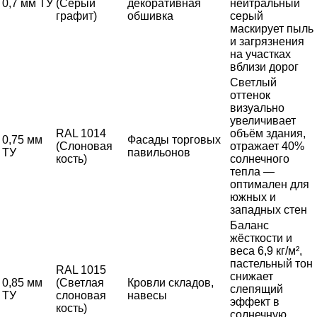
0,7 мм ТУ
(Серый
декоративная
нейтральный
графит)
обшивка
серый
маскирует пыль
и загрязнения
на участках
вблизи дорог
Светлый
оттенок
визуально
увеличивает
RAL 1014
объём здания,
0,75 мм
Фасады торговых
(Слоновая
отражает 40%
ТУ
павильонов
кость)
солнечного
тепла —
оптимален для
южных и
западных стен
Баланс
жёсткости и
веса 6,9 кг/м²,
пастельный тон
RAL 1015
снижает
0,85 мм
(Светлая
Кровли складов,
слепящий
ТУ
слоновая
навесы
эффект в
кость)
солнечную