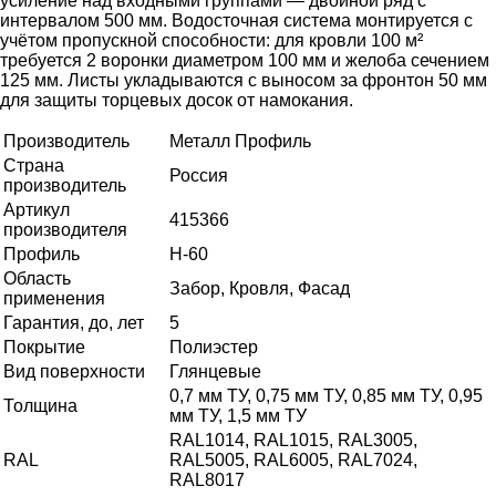
усиление над входными группами — двойной ряд с
интервалом 500 мм. Водосточная система монтируется с
учётом пропускной способности: для кровли 100 м²
требуется 2 воронки диаметром 100 мм и желоба сечением
125 мм. Листы укладываются с выносом за фронтон 50 мм
для защиты торцевых досок от намокания.
Производитель
Металл Профиль
Страна
Россия
производитель
Артикул
415366
производителя
Профиль
Н-60
Область
Забор, Кровля, Фасад
применения
Гарантия, до, лет
5
Покрытие
Полиэстер
Вид поверхности
Глянцевые
0,7 мм ТУ, 0,75 мм ТУ, 0,85 мм ТУ, 0,95
Толщина
мм ТУ, 1,5 мм ТУ
RAL1014, RAL1015, RAL3005,
RAL
RAL5005, RAL6005, RAL7024,
RAL8017