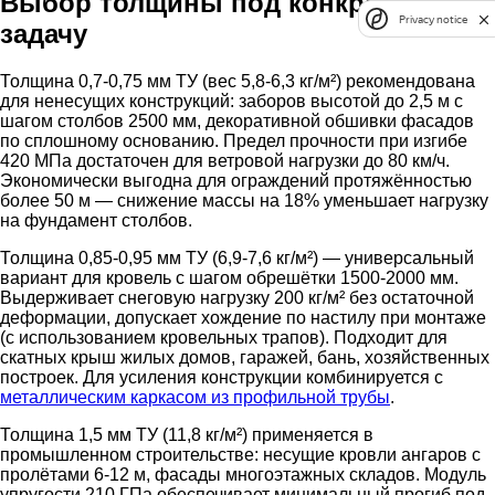
Выбор толщины под конкретную
Privacy notice
задачу
Толщина 0,7-0,75 мм ТУ (вес 5,8-6,3 кг/м²) рекомендована
для ненесущих конструкций: заборов высотой до 2,5 м с
шагом столбов 2500 мм, декоративной обшивки фасадов
по сплошному основанию. Предел прочности при изгибе
420 МПа достаточен для ветровой нагрузки до 80 км/ч.
Экономически выгодна для ограждений протяжённостью
более 50 м — снижение массы на 18% уменьшает нагрузку
на фундамент столбов.
Толщина 0,85-0,95 мм ТУ (6,9-7,6 кг/м²) — универсальный
вариант для кровель с шагом обрешётки 1500-2000 мм.
Выдерживает снеговую нагрузку 200 кг/м² без остаточной
деформации, допускает хождение по настилу при монтаже
(с использованием кровельных трапов). Подходит для
скатных крыш жилых домов, гаражей, бань, хозяйственных
построек. Для усиления конструкции комбинируется с
металлическим каркасом из профильной трубы
.
Толщина 1,5 мм ТУ (11,8 кг/м²) применяется в
промышленном строительстве: несущие кровли ангаров с
пролётами 6-12 м, фасады многоэтажных складов. Модуль
упругости 210 ГПа обеспечивает минимальный прогиб под