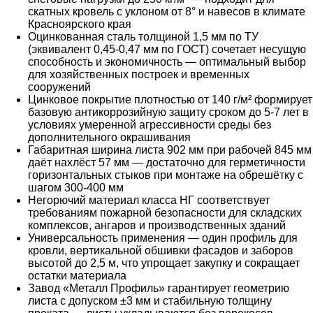
скатных кровель с уклоном от 8° и навесов в климате
Красноярского края
Оцинкованная сталь толщиной 1,5 мм по ТУ
(эквивалент 0,45-0,47 мм по ГОСТ) сочетает несущую
способность и экономичность — оптимальный выбор
для хозяйственных построек и временных
сооружений
Цинковое покрытие плотностью от 140 г/м² формирует
базовую антикоррозийную защиту сроком до 5-7 лет в
условиях умеренной агрессивности среды без
дополнительного окрашивания
Габаритная ширина листа 902 мм при рабочей 845 мм
даёт нахлёст 57 мм — достаточно для герметичности
горизонтальных стыков при монтаже на обрешётку с
шагом 300-400 мм
Негорючий материал класса НГ соответствует
требованиям пожарной безопасности для складских
комплексов, ангаров и производственных зданий
Универсальность применения — один профиль для
кровли, вертикальной обшивки фасадов и заборов
высотой до 2,5 м, что упрощает закупку и сокращает
остатки материала
Завод «Металл Профиль» гарантирует геометрию
листа с допуском ±3 мм и стабильную толщину