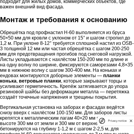
подходит для жилых домов, коммерческих объектов, где
важен внешний вид фасада.
Монтаж и требования к основанию
Обрешётка под профнастил Н-60 выполняется из бруса
50×50 мм для кровли с уклоном от 15° и шагом стропил до
1,2 м. При уклоне 8-12° требуется сплошной настил из OSB-
3 толщиной 12 мм или частая обрешётка с шагом 200-250
мм для предотвращения прогибов под снеговой нагрузкой.
Листы укладываются с нахлёстом 150-200 мм по длине и
на одну волну по ширине, фиксируются саморезами 4,8×35
мм в нижнюю волну с шагом 300-400 мм. На коньках и
ендовах монтируются доборные элементы —
планки
конька
,
ветровые планки
, которые закрывают торцы и
усиливают герметичность. Крепёж затягивается до упора
резиновой шайбы без деформации металла — перетяжка
создаёт точечные напряжения и трещины покрытия.
Вертикальная установка на заборах и фасадах ведётся
снизу вверх с нахлёстом 100-150 мм. Для заборов листы
крепятся к металлическим лагам 40×20 мм в две нитки на
Privacy notice
высоте 300 мм от земли и 300 мм от верхнего края. Столбы
бетонируются на глубину 1-1,2 м с шагом 2-2,5 м, для