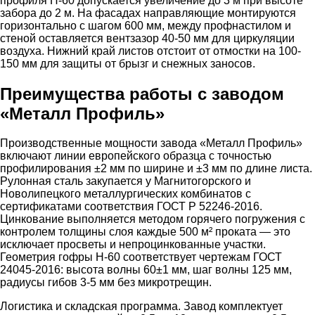
профиля Н-60 допускается увеличение до 3 м при высоте
забора до 2 м. На фасадах направляющие монтируются
горизонтально с шагом 600 мм, между профнастилом и
стеной оставляется вентзазор 40-50 мм для циркуляции
воздуха. Нижний край листов отстоит от отмостки на 100-
150 мм для защиты от брызг и снежных заносов.
Преимущества работы с заводом
«Металл Профиль»
Производственные мощности завода «Металл Профиль»
включают линии европейского образца с точностью
профилирования ±2 мм по ширине и ±3 мм по длине листа.
Рулонная сталь закупается у Магнитогорского и
Новолипецкого металлургических комбинатов с
сертификатами соответствия ГОСТ Р 52246-2016.
Цинкование выполняется методом горячего погружения с
контролем толщины слоя каждые 500 м² проката — это
исключает просветы и непроцинкованные участки.
Геометрия гофры Н-60 соответствует чертежам ГОСТ
24045-2016: высота волны 60±1 мм, шаг волны 125 мм,
радиусы гибов 3-5 мм без микротрещин.
Логистика и складская программа. Завод комплектует