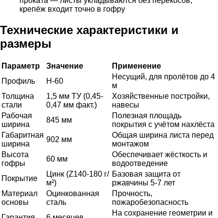
проката — листы укладываются без перекосов,
крепёж входит точно в гофру
Технические характеристики и
размеры
Параметр
Значение
Применение
Несущий, для пролётов до 4
Профиль
Н-60
м
Толщина
1,5 мм ТУ (0,45-
Хозяйственные постройки,
стали
0,47 мм факт.)
навесы
Рабочая
Полезная площадь
845 мм
ширина
покрытия с учётом нахлёста
Габаритная
Общая ширина листа перед
902 мм
ширина
монтажом
Высота
Обеспечивает жёсткость и
60 мм
гофры
водоотведение
Цинк (Z140-180 г/
Базовая защита от
Покрытие
м²)
ржавчины 5-7 лет
Материал
Оцинкованная
Прочность,
основы
сталь
пожаробезопасность
На сохранение геометрии и
Гарантия
6 месяцев