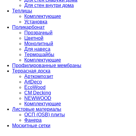
Для стен внутри дома
Теплицы
Комплектующие
Установка
Поликарбонат
Прозрачный
Цветной
Монолитный
Для навеса
Термошайбы
Комплектующие
Профилированные мембраны
Террасная доска
Арткомпозит
ArtDeco
EcoWood
CM Decking
NEWWOOD
Комплектующие
Листовые материалы
ОСП (OSB) плиты
Фанера
Москитные сетки