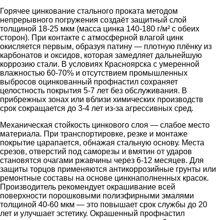
Горячее цинкование стального проката методом
непрерывного погружения создаёт защитный слой
толщиной 18-25 мкм (масса цинка 140-180 г/м² с обеих
сторон). При контакте с атмосферной влагой цинк
окисляется первым, образуя патину — плотную плёнку из
карбонатов и оксидов, которая замедляет дальнейшую
коррозию стали. В условиях Красноярска с умеренной
влажностью 60-70% и отсутствием промышленных
выбросов оцинкованный профнастил сохраняет
целостность покрытия 5-7 лет без обслуживания. В
прибрежных зонах или вблизи химических производств
срок сокращается до 3-4 лет из-за агрессивных сред.
Механическая стойкость цинкового слоя — слабое место
материала. При транспортировке, резке и монтаже
покрытие царапается, обнажая стальную основу. Места
срезов, отверстий под саморезы и вмятин от ударов
становятся очагами ржавчины через 6-12 месяцев. Для
защиты торцов применяются антикоррозийные грунты или
ремонтные составы на основе цинкнаполненных красок.
Производитель рекомендует окрашивание всей
поверхности порошковыми полиэфирными эмалями
толщиной 40-60 мкм — это повышает срок службы до 20
лет и улучшает эстетику. Окрашенный профнастил