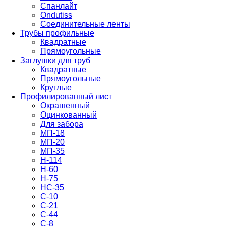
Спанлайт
Ondutiss
Соединительные ленты
Трубы профильные
Квадратные
Прямоугольные
Заглушки для труб
Квадратные
Прямоугольные
Круглые
Профилированный лист
Окрашенный
Оцинкованный
Для забора
МП-18
МП-20
МП-35
Н-114
Н-60
Н-75
НС-35
С-10
С-21
С-44
С-8