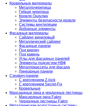
Кровельные материалы
Металлочерепица
Гибкая черепица
Кровля Ондулин
Элементы безопасности кровли
Системы вентиляции
Доборные элементы
Фасадные материалы
Сайдинг виниловый
Металлический сайдинг
Фасадные панели
Под кирпич
Под камень
Углы для фасадных панелей
Элементы подсистем НВФ
Металлокассеты для фасада
Линеарные панели
Сэндвич-панели
С креплением Z-lock
С креплением Secret-Fix
Кровельные
Мансардные окна и чердачные лестницы
Мансардные окна Fakro
Чердачные лестницы Fakro
Металлические водосточные системы