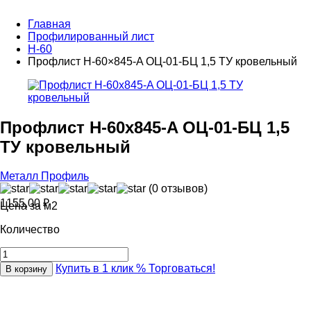
Главная
Профилированный лист
Н-60
Профлист Н-60×845-A ОЦ-01-БЦ 1,5 ТУ кровельный
Профлист Н-60x845-A ОЦ-01-БЦ 1,5
ТУ кровельный
Металл Профиль
(0 отзывов)
1155,00
₽
Цена за м2
Количество
Купить в 1 клик
% Торговаться!
В корзину