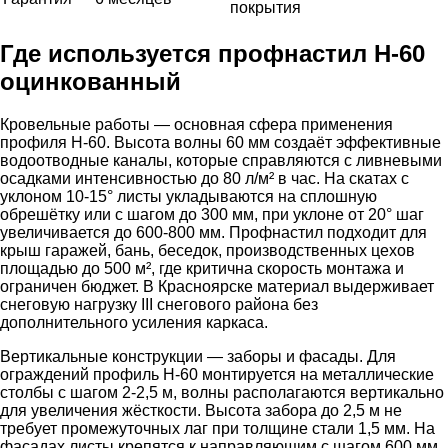
покрытия
Где используется профнастил Н-60
оцинкованный
Кровельные работы — основная сфера применения
профиля Н-60. Высота волны 60 мм создаёт эффективные
водоотводные каналы, которые справляются с ливневыми
осадками интенсивностью до 80 л/м² в час. На скатах с
уклоном 10-15° листы укладываются на сплошную
обрешётку или с шагом до 300 мм, при уклоне от 20° шаг
увеличивается до 600-800 мм. Профнастил подходит для
крыш гаражей, бань, беседок, производственных цехов
площадью до 500 м², где критична скорость монтажа и
ограничен бюджет. В Красноярске материал выдерживает
снеговую нагрузку III снегового района без
дополнительного усиления каркаса.
Вертикальные конструкции — заборы и фасады. Для
ограждений профиль Н-60 монтируется на металлические
столбы с шагом 2-2,5 м, волны располагаются вертикально
для увеличения жёсткости. Высота забора до 2,5 м не
требует промежуточных лаг при толщине стали 1,5 мм. На
фасадах листы крепятся к направляющим с шагом 600 мм,