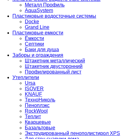
Металл Профиль
AquaSystem
Пластиковые водосточные системы
Docke
Grand Line
Пластиковые емкости
Ёмкости
Септики
Баки для душа
Заборы и ограждения
Штакетник металлический
Штакетник двусторонний
Профилированный лист
Утеплители
Ursa
ISOVER
KNAUF
ТехноНиколь
Пеноплэкс
RockWool
Теплит
Кварцевые
Базальтовые
Экструдированный пенополистирол XPS
Для стен снаружи дома