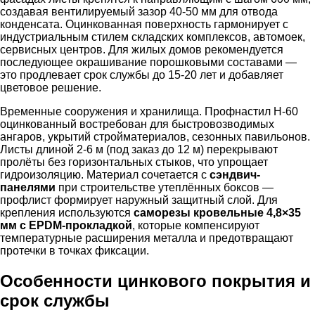
создавая вентилируемый зазор 40-50 мм для отвода
конденсата. Оцинкованная поверхность гармонирует с
индустриальным стилем складских комплексов, автомоек,
сервисных центров. Для жилых домов рекомендуется
последующее окрашивание порошковыми составами —
это продлевает срок службы до 15-20 лет и добавляет
цветовое решение.
Временные сооружения и хранилища. Профнастил Н-60
оцинкованный востребован для быстровозводимых
ангаров, укрытий стройматериалов, сезонных павильонов.
Листы длиной 2-6 м (под заказ до 12 м) перекрывают
пролёты без горизонтальных стыков, что упрощает
гидроизоляцию. Материал сочетается с
сэндвич-
панелями
при строительстве утеплённых боксов —
профлист формирует наружный защитный слой. Для
крепления используются
саморезы кровельные 4,8×35
мм с EPDM-прокладкой
, которые компенсируют
температурные расширения металла и предотвращают
протечки в точках фиксации.
Особенности цинкового покрытия и
срок службы