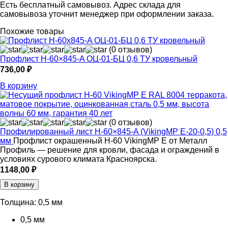
Есть бесплатный самовывоз. Адрес склада для
самовывоза уточнит менеджер при оформлении заказа.
Похожие товары
(0 отзывов)
Профлист Н-60×845-A ОЦ-01-БЦ 0,6 ТУ кровельный
736,00
₽
В корзину
(0 отзывов)
Профилированный лист Н-60×845-A (VikingMP E-20-0,5) 0,5
мм
Профлист окрашенный Н-60 VikingMP E от Металл
Профиль — решение для кровли, фасада и ограждений в
условиях сурового климата Красноярска.
1148,00
₽
В корзину
Толщина:
0,5 мм
0,5 мм