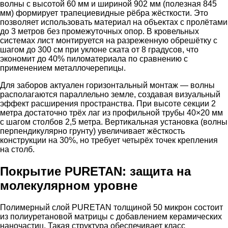
волны с высотой 60 мм и шириной 902 мм (полезная 845
мм) формирует трапециевидные рёбра жёсткости. Это
позволяет использовать материал на объектах с пролётами
до 3 метров без промежуточных опор. В кровельных
системах лист монтируется на разреженную обрешётку с
шагом до 300 см при уклоне ската от 8 градусов, что
экономит до 40% пиломатериала по сравнению с
применением металлочерепицы.
Для заборов актуален горизонтальный монтаж — волны
располагаются параллельно земле, создавая визуальный
эффект расширения пространства. При высоте секции 2
метра достаточно трёх лаг из профильной трубы 40×20 мм
с шагом столбов 2,5 метра. Вертикальная установка (волны
перпендикулярно грунту) увеличивает жёсткость
конструкции на 30%, но требует четырёх точек крепления
на столб.
Покрытие PURETAN: защита на
молекулярном уровне
Полимерный слой PURETAN толщиной 50 микрон состоит
из полиуретановой матрицы с добавлением керамических
наночастиц. Такая структура обеспечивает класс