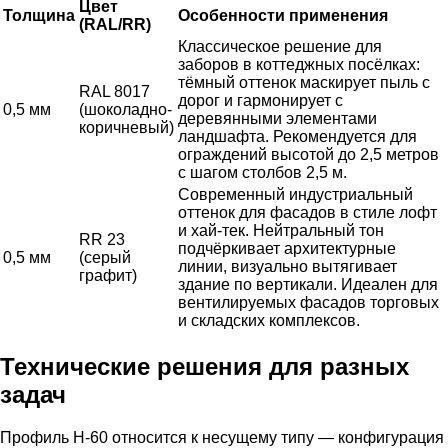
Цвет
Толщина
Особенности применения
(RAL/RR)
Классическое решение для
заборов в коттеджных посёлках:
тёмный оттенок маскирует пыль с
RAL 8017
дорог и гармонирует с
0,5 мм
(шоколадно-
деревянными элементами
коричневый)
ландшафта. Рекомендуется для
ограждений высотой до 2,5 метров
с шагом столбов 2,5 м.
Современный индустриальный
оттенок для фасадов в стиле лофт
и хай-тек. Нейтральный тон
RR 23
подчёркивает архитектурные
0,5 мм
(серый
линии, визуально вытягивает
графит)
здание по вертикали. Идеален для
вентилируемых фасадов торговых
и складских комплексов.
Технические решения для разных
задач
Профиль Н-60 относится к несущему типу — конфигурация