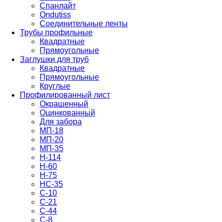
Спанлайт
Ondutiss
Соединительные ленты
Трубы профильные
Квадратные
Прямоугольные
Заглушки для труб
Квадратные
Прямоугольные
Круглые
Профилированный лист
Окрашенный
Оцинкованный
Для забора
МП-18
МП-20
МП-35
Н-114
Н-60
Н-75
НС-35
С-10
С-21
С-44
С-8