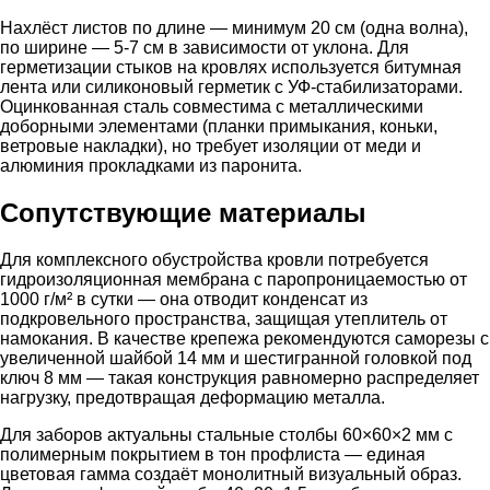
Нахлёст листов по длине — минимум 20 см (одна волна),
по ширине — 5-7 см в зависимости от уклона. Для
герметизации стыков на кровлях используется битумная
лента или силиконовый герметик с УФ-стабилизаторами.
Оцинкованная сталь совместима с металлическими
доборными элементами (планки примыкания, коньки,
ветровые накладки), но требует изоляции от меди и
алюминия прокладками из паронита.
Сопутствующие материалы
Для комплексного обустройства кровли потребуется
гидроизоляционная мембрана с паропроницаемостью от
1000 г/м² в сутки — она отводит конденсат из
подкровельного пространства, защищая утеплитель от
намокания. В качестве крепежа рекомендуются саморезы с
увеличенной шайбой 14 мм и шестигранной головкой под
ключ 8 мм — такая конструкция равномерно распределяет
нагрузку, предотвращая деформацию металла.
Для заборов актуальны стальные столбы 60×60×2 мм с
полимерным покрытием в тон профлиста — единая
цветовая гамма создаёт монолитный визуальный образ.