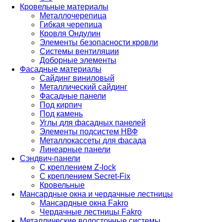
Кровельные материалы
Металлочерепица
Гибкая черепица
Кровля Ондулин
Элементы безопасности кровли
Системы вентиляции
Доборные элементы
Фасадные материалы
Сайдинг виниловый
Металлический сайдинг
Фасадные панели
Под кирпич
Под камень
Углы для фасадных панелей
Элементы подсистем НВФ
Металлокассеты для фасада
Линеарные панели
Сэндвич-панели
С креплением Z-lock
С креплением Secret-Fix
Кровельные
Мансардные окна и чердачные лестницы
Мансардные окна Fakro
Чердачные лестницы Fakro
Металлические водосточные системы