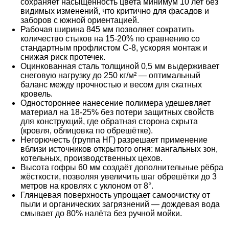
сохраняет насыщенность цвета минимум 10 лет без
видимых изменений, что критично для фасадов и
заборов с южной ориентацией.
Рабочая ширина 845 мм позволяет сократить
количество стыков на 15-20% по сравнению со
стандартным профлистом С-8, ускоряя монтаж и
снижая риск протечек.
Оцинкованная сталь толщиной 0,5 мм выдерживает
снеговую нагрузку до 250 кг/м² — оптимальный
баланс между прочностью и весом для скатных
кровель.
Одностороннее нанесение полимера удешевляет
материал на 18-25% без потери защитных свойств
для конструкций, где обратная сторона скрыта
(кровля, облицовка по обрешётке).
Негорючесть (группа НГ) разрешает применение
вблизи источников открытого огня: мангальных зон,
котельных, производственных цехов.
Высота гофры 60 мм создаёт дополнительные рёбра
жёсткости, позволяя увеличить шаг обрешётки до 3
метров на кровлях с уклоном от 8°.
Глянцевая поверхность упрощает самоочистку от
пыли и органических загрязнений — дождевая вода
смывает до 80% налёта без ручной мойки.