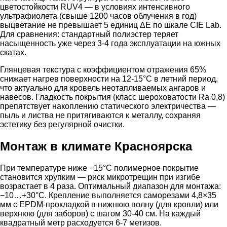
цветостойкости RUV4 — в условиях интенсивного
ультрафиолета (свыше 1200 часов облучения в год)
выцветание не превышает 5 единиц ΔE по шкале CIE Lab.
Для сравнения: стандартный полиэстер теряет
насыщенность уже через 3-4 года эксплуатации на южных
скатах.
Глянцевая текстура с коэффициентом отражения 65%
снижает нагрев поверхности на 12-15°C в летний период,
что актуально для кровель неотапливаемых ангаров и
навесов. Гладкость покрытия (класс шероховатости Ra 0,8)
препятствует накоплению статического электричества —
пыль и листва не притягиваются к металлу, сохраняя
эстетику без регулярной очистки.
Монтаж в климате Красноярска
При температуре ниже −15°C полимерное покрытие
становится хрупким — риск микротрещин при изгибе
возрастает в 4 раза. Оптимальный диапазон для монтажа:
−10…+30°C. Крепление выполняется саморезами 4,8×35
мм с EPDM-прокладкой в нижнюю волну (для кровли) или
верхнюю (для заборов) с шагом 30-40 см. На каждый
квадратный метр расходуется 6-7 метизов.