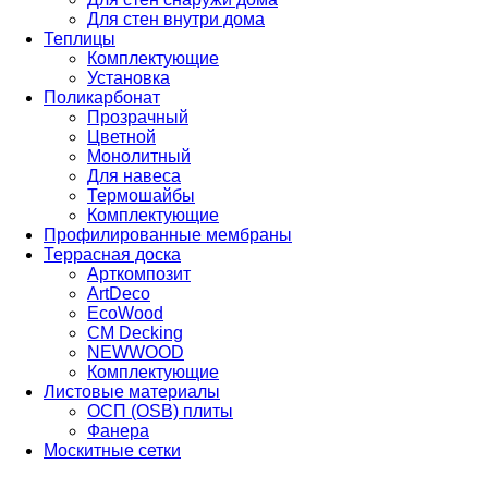
Для стен внутри дома
Теплицы
Комплектующие
Установка
Поликарбонат
Прозрачный
Цветной
Монолитный
Для навеса
Термошайбы
Комплектующие
Профилированные мембраны
Террасная доска
Арткомпозит
ArtDeco
EcoWood
CM Decking
NEWWOOD
Комплектующие
Листовые материалы
ОСП (OSB) плиты
Фанера
Москитные сетки