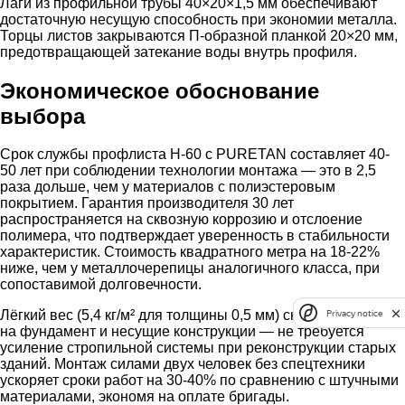
Лаги из профильной трубы 40×20×1,5 мм обеспечивают
достаточную несущую способность при экономии металла.
Торцы листов закрываются П-образной планкой 20×20 мм,
предотвращающей затекание воды внутрь профиля.
Экономическое обоснование
выбора
Срок службы профлиста Н-60 с PURETAN составляет 40-
50 лет при соблюдении технологии монтажа — это в 2,5
раза дольше, чем у материалов с полиэстеровым
покрытием. Гарантия производителя 30 лет
распространяется на сквозную коррозию и отслоение
полимера, что подтверждает уверенность в стабильности
характеристик. Стоимость квадратного метра на 18-22%
ниже, чем у металлочерепицы аналогичного класса, при
сопоставимой долговечности.
Лёгкий вес (5,4 кг/м² для толщины 0,5 мм) снижает нагрузку
Privacy notice
на фундамент и несущие конструкции — не требуется
усиление стропильной системы при реконструкции старых
зданий. Монтаж силами двух человек без спецтехники
ускоряет сроки работ на 30-40% по сравнению с штучными
материалами, экономя на оплате бригады.