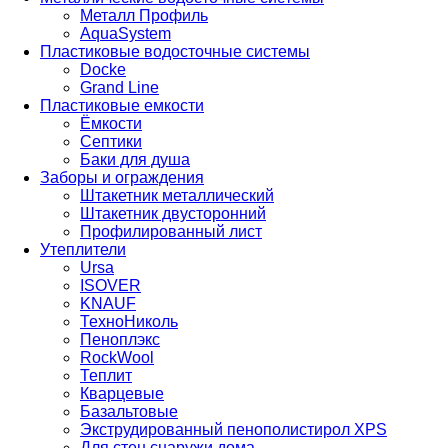
Металл Профиль
AquaSystem
Пластиковые водосточные системы
Docke
Grand Line
Пластиковые емкости
Ёмкости
Септики
Баки для душа
Заборы и ограждения
Штакетник металлический
Штакетник двусторонний
Профилированный лист
Утеплители
Ursa
ISOVER
KNAUF
ТехноНиколь
Пеноплэкс
RockWool
Теплит
Кварцевые
Базальтовые
Экструдированный пенополистирол XPS
Для стен снаружи дома