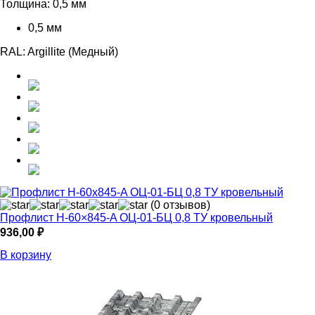
Толщина:
0,5 мм
0,5 мм
RAL:
Argillite (Медный)
(0 отзывов)
Профлист Н-60×845-A ОЦ-01-БЦ 0,8 ТУ кровельный
936,00
₽
В корзину