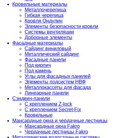
Кровельные материалы
Металлочерепица
Гибкая черепица
Кровля Ондулин
Элементы безопасности кровли
Системы вентиляции
Доборные элементы
Фасадные материалы
Сайдинг виниловый
Металлический сайдинг
Фасадные панели
Под кирпич
Под камень
Углы для фасадных панелей
Элементы подсистем НВФ
Металлокассеты для фасада
Линеарные панели
Сэндвич-панели
С креплением Z-lock
С креплением Secret-Fix
Кровельные
Мансардные окна и чердачные лестницы
Мансардные окна Fakro
Чердачные лестницы Fakro
Металлические водосточные системы