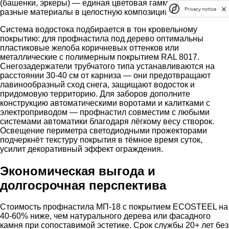
(башенки, эркеры) — единая цветовая гамма объединяет
Privacy notice
разные материалы в целостную композицию.
Система водостока подбирается в тон кровельному
покрытию: для профнастила под дерево оптимальны
пластиковые желоба коричневых оттенков или
металлические с полимерным покрытием RAL 8017.
Снегозадержатели трубчатого типа устанавливаются на
расстоянии 30-40 см от карниза — они предотвращают
лавинообразный сход снега, защищают водосток и
придомовую территорию. Для заборов дополните
конструкцию автоматическими воротами и калитками с
электроприводом — профнастил совместим с любыми
системами автоматики благодаря лёгкому весу створок.
Освещение периметра светодиодными прожекторами
подчеркнёт текстуру покрытия в тёмное время суток,
усилит декоративный эффект ограждения.
Экономическая выгода и
долгосрочная перспектива
Стоимость профнастила МП-18 с покрытием ECOSTEEL на
40-60% ниже, чем натурального дерева или фасадного
камня при сопоставимой эстетике. Срок службы 20+ лет без