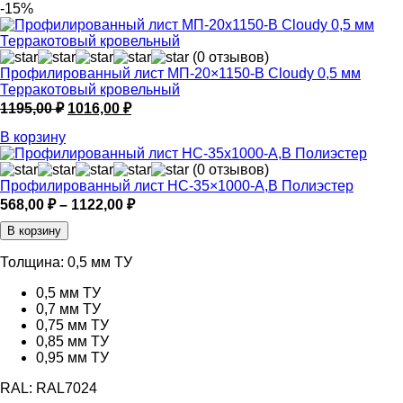
-15%
(0 отзывов)
Профилированный лист МП-20×1150-B Cloudy 0,5 мм
Терракотовый кровельный
Первоначальная
Текущая
1195,00
₽
1016,00
₽
цена
цена:
В корзину
составляла
1016,00 ₽.
1195,00 ₽.
(0 отзывов)
Профилированный лист НС-35×1000-A,B Полиэстер
Диапазон
568,00
₽
–
1122,00
₽
цен:
В корзину
568,00 ₽
–
Толщина:
0,5 мм ТУ
1122,00 ₽
0,5 мм ТУ
0,7 мм ТУ
0,75 мм ТУ
0,85 мм ТУ
0,95 мм ТУ
RAL:
RAL7024