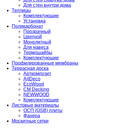
Для стен внутри дома
Теплицы
Комплектующие
Установка
Поликарбонат
Прозрачный
Цветной
Монолитный
Для навеса
Термошайбы
Комплектующие
Профилированные мембраны
Террасная доска
Арткомпозит
ArtDeco
EcoWood
CM Decking
NEWWOOD
Комплектующие
Листовые материалы
ОСП (OSB) плиты
Фанера
Москитные сетки