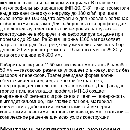
жёсткостью листа и расходом материала. В отличие от
низкопрофильных вариантов (МП-10, С-8), такая геометрия
выдерживает снеговую нагрузку до 180 кг/м² при шаге
обрешётки 80-100 см, что актуально для кровли в регионах
с обильными осадками. Для заборов высота профиля даёт
дополнительную жёсткость при ветровых нагрузках —
конструкция не вибрирует и не деформируется даже при
порывах до 25 м/с. Рабочая ширина 1100 мм позволяет
закрыть площадь быстрее, чем узкими листами: на забор
длиной 20 метров потребуется 19 листов вместо 25-30 у
аналогов с шириной 800 мм.
Габаритная ширина 1150 мм включает монтажный нахлёст
50 мм — заводская разметка упрощает стыковку листов без
зазоров и перекосов. Трапециевидная форма волны
обеспечивает отвод воды с кровли без застоев,
предотвращает скопление снега в желобах. Для фасадов
горизонтальная укладка профиля МП-18 создаёт
выраженный рельеф с игрой света и тени — поверхность
выглядит объёмнее, чем гладкие панели. Материал
совместим с доборными элементами той же серии:
коньковыми планками, ветровыми накладками, откосами —
комплексное решение для всех узлов конструкции.
Монтаж и эксплуатация: экономия