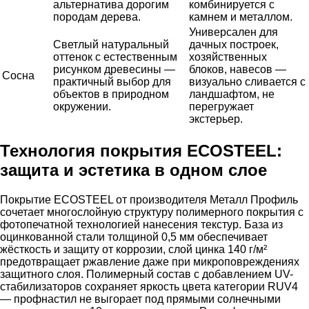
альтернатива дорогим
комбинируется с
породам дерева.
камнем и металлом.
Универсален для
Светлый натуральный
дачных построек,
оттенок с естественным
хозяйственных
рисунком древесины —
блоков, навесов —
Сосна
практичный выбор для
визуально сливается с
объектов в природном
ландшафтом, не
окружении.
перегружает
экстерьер.
Технология покрытия ECOSTEEL:
защита и эстетика в одном слое
Покрытие ECOSTEEL от производителя Металл Профиль
сочетает многослойную структуру полимерного покрытия с
фотопечатной технологией нанесения текстур. База из
оцинкованной стали толщиной 0,5 мм обеспечивает
жёсткость и защиту от коррозии, слой цинка 140 г/м²
предотвращает ржавление даже при микроповреждениях
защитного слоя. Полимерный состав с добавлением UV-
стабилизаторов сохраняет яркость цвета категории RUV4
— профнастил не выгорает под прямыми солнечными