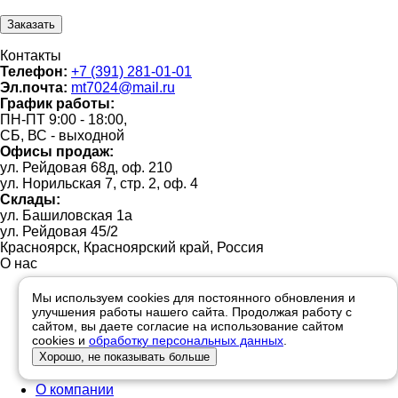
Контакты
Телефон:
+7 (391) 281-01-01
Эл.почта:
mt7024@mail.ru
График работы:
ПН-ПТ 9:00 - 18:00,
СБ, ВС - выходной
Офисы продаж:
ул. Рейдовая 68д, оф. 210
ул. Норильская 7, стр. 2, оф. 4
Склады:
ул. Башиловская 1а
ул. Рейдовая 45/2
Красноярск, Красноярский край, Россия
О нас
Реквизиты
Мы используем cookies для постоянного обновления и
Корпоративным клиентам
улучшения работы нашего сайта. Продолжая работу с
Вакансии компании
сайтом, вы даете согласие на использование сайтом
cookies и
обработку персональных данных
.
Сотрудники
Хорошо, не показывать больше
Сертификаты и лицензии
Наши клиенты
О компании