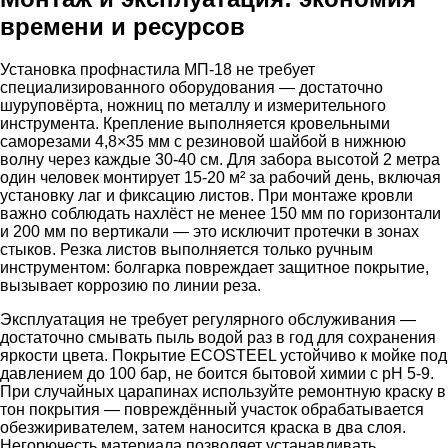
времени и ресурсов
Установка профнастила МП-18 не требует
специализированного оборудования — достаточно
шуруповёрта, ножниц по металлу и измерительного
инструмента. Крепление выполняется кровельными
саморезами 4,8×35 мм с резиновой шайбой в нижнюю
волну через каждые 30-40 см. Для забора высотой 2 метра
один человек монтирует 15-20 м² за рабочий день, включая
установку лаг и фиксацию листов. При монтаже кровли
важно соблюдать нахлёст не менее 150 мм по горизонтали
и 200 мм по вертикали — это исключит протечки в зонах
стыков. Резка листов выполняется только ручным
инструментом: болгарка повреждает защитное покрытие,
вызывает коррозию по линии реза.
Эксплуатация не требует регулярного обслуживания —
достаточно смывать пыль водой раз в год для сохранения
яркости цвета. Покрытие ECOSTEEL устойчиво к мойке под
давлением до 100 бар, не боится бытовой химии с pH 5-9.
При случайных царапинах используйте ремонтную краску в
тон покрытия — повреждённый участок обрабатывается
обезжиривателем, затем наносится краска в два слоя.
Негорючесть материала позволяет устанавливать