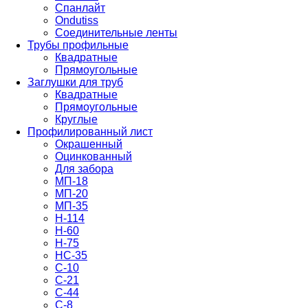
Спанлайт
Ondutiss
Соединительные ленты
Трубы профильные
Квадратные
Прямоугольные
Заглушки для труб
Квадратные
Прямоугольные
Круглые
Профилированный лист
Окрашенный
Оцинкованный
Для забора
МП-18
МП-20
МП-35
Н-114
Н-60
Н-75
НС-35
С-10
С-21
С-44
С-8