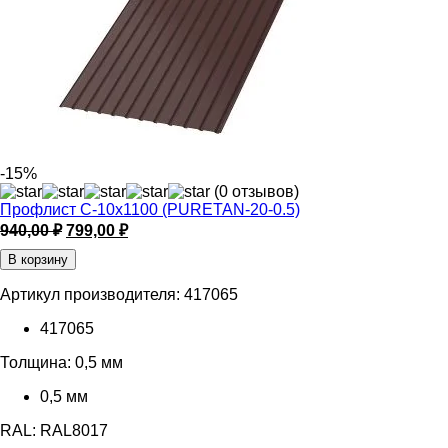
-15%
(0 отзывов)
Профлист С-10х1100 (PURETAN-20-0.5)
Первоначальная
Текущая
940,00
₽
799,00
₽
цена
цена:
В корзину
составляла
799,00 ₽.
940,00 ₽.
Артикул производителя:
417065
417065
Толщина:
0,5 мм
0,5 мм
RAL:
RAL8017