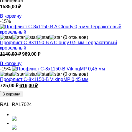
глянцевая
1585,00
₽
В корзину
-15%
(0 отзывов)
Профлист С-8×1150-B A Cloudy 0,5 мм Терракотовый
кровельный
Первоначальная
Текущая
1140,00
₽
969,00
₽
цена
цена:
В корзину
составляла
969,00 ₽.
-15%
1140,00 ₽.
(0 отзывов)
Профлист С-8×1150-B VikingMP 0,45 мм
Первоначальная
Текущая
725,00
₽
616,00
₽
цена
цена:
В корзину
составляла
616,00 ₽.
725,00 ₽.
RAL:
RAL7024