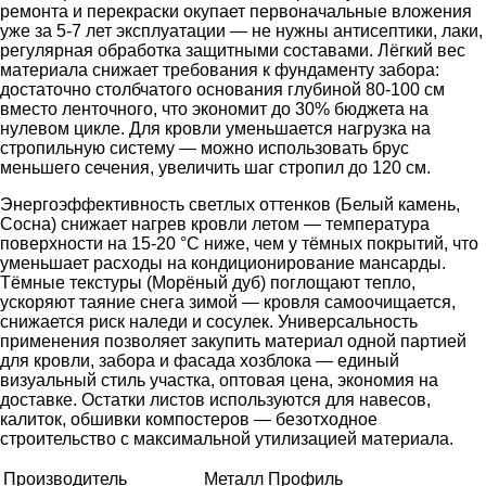
ремонта и перекраски окупает первоначальные вложения
уже за 5-7 лет эксплуатации — не нужны антисептики, лаки,
регулярная обработка защитными составами. Лёгкий вес
материала снижает требования к фундаменту забора:
достаточно столбчатого основания глубиной 80-100 см
вместо ленточного, что экономит до 30% бюджета на
нулевом цикле. Для кровли уменьшается нагрузка на
стропильную систему — можно использовать брус
меньшего сечения, увеличить шаг стропил до 120 см.
Энергоэффективность светлых оттенков (Белый камень,
Сосна) снижает нагрев кровли летом — температура
поверхности на 15-20 °C ниже, чем у тёмных покрытий, что
уменьшает расходы на кондиционирование мансарды.
Тёмные текстуры (Морёный дуб) поглощают тепло,
ускоряют таяние снега зимой — кровля самоочищается,
снижается риск наледи и сосулек. Универсальность
применения позволяет закупить материал одной партией
для кровли, забора и фасада хозблока — единый
визуальный стиль участка, оптовая цена, экономия на
доставке. Остатки листов используются для навесов,
калиток, обшивки компостеров — безотходное
строительство с максимальной утилизацией материала.
Производитель
Металл Профиль