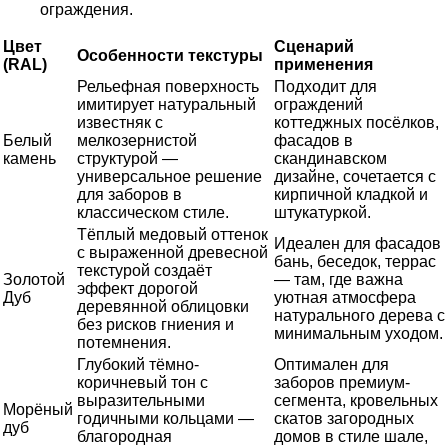
ограждения.
Цвет
Сценарий
Особенности текстуры
(RAL)
применения
Рельефная поверхность
Подходит для
имитирует натуральный
ограждений
известняк с
коттеджных посёлков,
Белый
мелкозернистой
фасадов в
камень
структурой —
скандинавском
универсальное решение
дизайне, сочетается с
для заборов в
кирпичной кладкой и
классическом стиле.
штукатуркой.
Тёплый медовый оттенок
Идеален для фасадов
с выраженной древесной
бань, беседок, террас
текстурой создаёт
Золотой
— там, где важна
эффект дорогой
Дуб
уютная атмосфера
деревянной облицовки
натурального дерева с
без рисков гниения и
минимальным уходом.
потемнения.
Глубокий тёмно-
Оптимален для
коричневый тон с
заборов премиум-
выразительными
сегмента, кровельных
Морёный
годичными кольцами —
скатов загородных
дуб
благородная
домов в стиле шале,