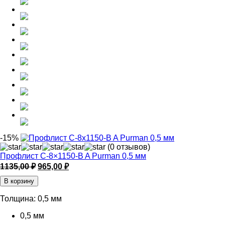
-15%
(0 отзывов)
Профлист С-8×1150-B A Purman 0,5 мм
Первоначальная
Текущая
1135,00
₽
965,00
₽
цена
цена:
В корзину
составляла
965,00 ₽.
1135,00 ₽.
Толщина:
0,5 мм
0,5 мм