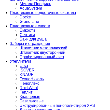
Металл Профиль
AquaSystem
Пластиковые водосточные системы
Docke
Grand Line
Пластиковые емкости
Ёмкости
Септики
Баки для душа
Заборы и ограждения
Штакетник металлический
Штакетник двусторонний
Профилированный лист
Утеплители
Ursa
ISOVER
KNAUF
ТехноНиколь
Пеноплэкс
RockWool
Теплит
Кварцевые
Базальтовые
Экструдированный пенополистирол XPS
Для стен снаружи дома