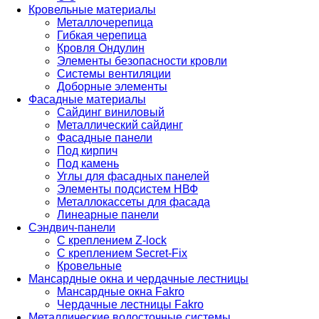
Кровельные материалы
Металлочерепица
Гибкая черепица
Кровля Ондулин
Элементы безопасности кровли
Системы вентиляции
Доборные элементы
Фасадные материалы
Сайдинг виниловый
Металлический сайдинг
Фасадные панели
Под кирпич
Под камень
Углы для фасадных панелей
Элементы подсистем НВФ
Металлокассеты для фасада
Линеарные панели
Сэндвич-панели
С креплением Z-lock
С креплением Secret-Fix
Кровельные
Мансардные окна и чердачные лестницы
Мансардные окна Fakro
Чердачные лестницы Fakro
Металлические водосточные системы