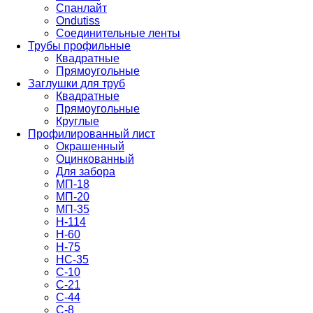
Спанлайт
Ondutiss
Соединительные ленты
Трубы профильные
Квадратные
Прямоугольные
Заглушки для труб
Квадратные
Прямоугольные
Круглые
Профилированный лист
Окрашенный
Оцинкованный
Для забора
МП-18
МП-20
МП-35
Н-114
Н-60
Н-75
НС-35
С-10
С-21
С-44
С-8