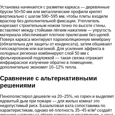
Установка начинается с разметки каркаса — деревянные
бруски 50×50 мм или металлические профили крепят
вертикально с шагом 590–595 мм, чтобы плиты входили
враспор без дополнительной фиксации. Утеплитель
нарезают строительным ножом точно по высоте стены,
вставляют между стойками лёгким нажатием — упругость
материала обеспечивает плотное прилегание без щелей.
Поверх каркаса монтируют пароизоляционную мембрану
(обязательна для защиты от конденсата), затем обшивают
гипсокартоном или вагонкой. Для усиления эффекта в
холодных регионах комбинируют слой 50 мм с
фольгированной подложкой — такая связка отражает
инфракрасное излучение обратно в помещение,
дополнительно экономит 10–12% тепла.
Сравнение с альтернативными
решениями
Пенополистирол дешевле на 20–25%, но горюч и выделяет
ядовитый дым при пожаре — для жилых комнат это
недопустимый риск. Базальтовая вата сопоставима по
характеристикам, однако её плотность 35–45 кг/м³ создаёт
лишнюю нагрузку на лёгкие каркасные конструкции, а цена