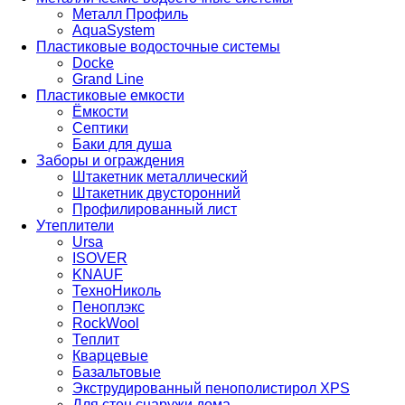
Металл Профиль
AquaSystem
Пластиковые водосточные системы
Docke
Grand Line
Пластиковые емкости
Ёмкости
Септики
Баки для душа
Заборы и ограждения
Штакетник металлический
Штакетник двусторонний
Профилированный лист
Утеплители
Ursa
ISOVER
KNAUF
ТехноНиколь
Пеноплэкс
RockWool
Теплит
Кварцевые
Базальтовые
Экструдированный пенополистирол XPS
Для стен снаружи дома