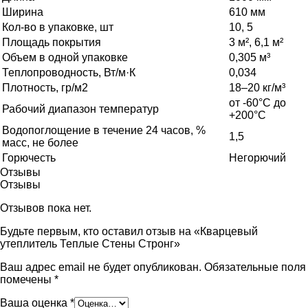
Ширина
610 мм
Кол-во в упаковке, шт
10, 5
Площадь покрытия
3 м², 6,1 м²
Объем в одной упаковке
0,305 м³
Теплопроводность, Вт/м·К
0,034
Плотность, гр/м2
18–20 кг/м³
от -60°C до
Рабочий диапазон температур
+200°C
Водопоглощение в течение 24 часов, %
1,5
масс, не более
Горючесть
Негорючий
Отзывы
Отзывы
Отзывов пока нет.
Будьте первым, кто оставил отзыв на «Кварцевый
утеплитель Теплые Стены Стронг»
Ваш адрес email не будет опубликован.
Обязательные поля
помечены
*
Ваша оценка
*