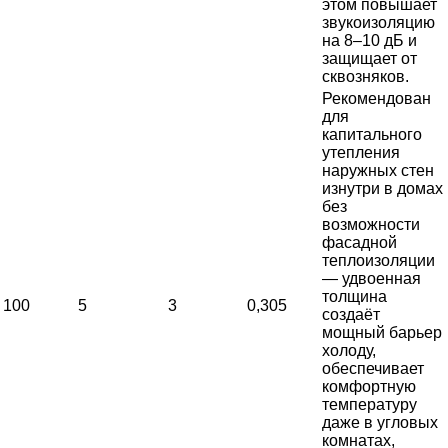
этом повышает
звукоизоляцию
на 8–10 дБ и
защищает от
сквозняков.
Рекомендован
для
капитального
утепления
наружных стен
изнутри в домах
без
возможности
фасадной
теплоизоляции
— удвоенная
толщина
100
5
3
0,305
создаёт
мощный барьер
холоду,
обеспечивает
комфортную
температуру
даже в угловых
комнатах,