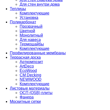
Для стен внутри дома
Теплицы
Комплектующие
Установка
Поликарбонат
Прозрачный
Цветной
Монолитный
Для навеса
Термошайбы
Комплектующие
Профилированные мембраны
Террасная доска
Арткомпозит
ArtDeco
EcoWood
CM Decking
NEWWOOD
Комплектующие
Листовые материалы
ОСП (OSB) плиты
Фанера
Москитные сетки