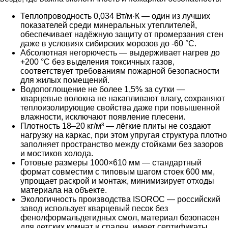
Теплопроводность 0,034 Вт/м·К — один из лучших
показателей среди минеральных утеплителей,
обеспечивает надёжную защиту от промерзания стен
даже в условиях сибирских морозов до -60 °C.
Абсолютная негорючесть — выдерживает нагрев до
+200 °C без выделения токсичных газов,
соответствует требованиям пожарной безопасности
для жилых помещений.
Водопоглощение не более 1,5% за сутки —
кварцевые волокна не накапливают влагу, сохраняют
теплоизолирующие свойства даже при повышенной
влажности, исключают появление плесени.
Плотность 18–20 кг/м³ — лёгкие плиты не создают
нагрузку на каркас, при этом упругая структура плотно
заполняет пространство между стойками без зазоров
и мостиков холода.
Готовые размеры 1000×610 мм — стандартный
формат совместим с типовым шагом стоек 600 мм,
упрощает раскрой и монтаж, минимизирует отходы
материала на объекте.
Экологичность производства ISOROC — российский
завод использует кварцевый песок без
фенолформальдегидных смол, материал безопасен
для детских комнат и спален, имеет сертификаты