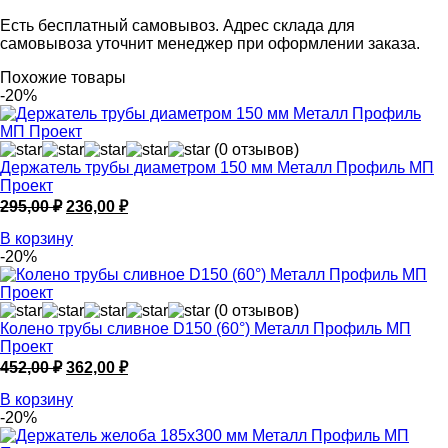
Есть бесплатный самовывоз. Адрес склада для
самовывоза уточнит менеджер при оформлении заказа.
Похожие товары
-20%
(0 отзывов)
Держатель трубы диаметром 150 мм Металл Профиль МП
Проект
Первоначальная
Текущая
295,00
₽
236,00
₽
цена
цена:
В корзину
составляла
236,00 ₽.
-20%
295,00 ₽.
(0 отзывов)
Колено трубы сливное D150 (60°) Металл Профиль МП
Проект
Первоначальная
Текущая
452,00
₽
362,00
₽
цена
цена:
В корзину
составляла
362,00 ₽.
-20%
452,00 ₽.