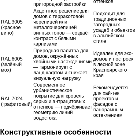
оттенков
пригородной застройки
Акцентное решение для
Подходит для
домов с терракотовой
традиционных
RAL 3005
черепицей или
загородных
(красное
металлочерепицей
усадеб и объектов
вино)
винных тонов — создаёт
в альпийском
контраст с белыми
стиле
карнизами
Природная палитра для
Идеален для эко-
домов, окружённых
RAL 6005
домов и построек
хвойными насаждениями
(зелёный
в лесной зоне
— гармонирует с
мох)
Красноярского
ландшафтом и снижает
края
визуальную нагрузку
Современное
Рекомендуется
урбанистическое
для хай-тек
покрытие для кровель
RAL 7024
проектов и
серых и антрацитовых
(графитовый)
фасадов с
оттенков — подчёркивает
панорамным
геометрию линий
остеклением
водостока
Конструктивные особенности