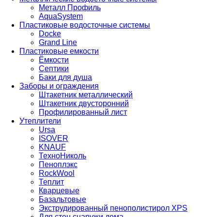
Металл Профиль
AquaSystem
Пластиковые водосточные системы
Docke
Grand Line
Пластиковые емкости
Ёмкости
Септики
Баки для душа
Заборы и ограждения
Штакетник металлический
Штакетник двусторонний
Профилированный лист
Утеплители
Ursa
ISOVER
KNAUF
ТехноНиколь
Пеноплэкс
RockWool
Теплит
Кварцевые
Базальтовые
Экструдированный пенополистирол XPS
Для стен снаружи дома