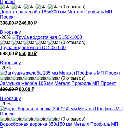
(0 отзывов)
Держатель желоба 185х300 мм Металл Профиль МП
Проект
Первоначальная
Текущая
308,00
₽
246,00
₽
цена
цена:
В корзину
составляла
246,00 ₽.
-20%
308,00 ₽.
(0 отзывов)
Труба водосточная D150х1000
Первоначальная
Текущая
688,00
₽
550,00
₽
цена
цена:
В корзину
составляла
550,00 ₽.
-20%
688,00 ₽.
(0 отзывов)
Заглушка желоба 185 мм Металл Профиль МП Проект
Первоначальная
Текущая
100,00
₽
80,00
₽
цена
цена:
В корзину
составляла
80,00 ₽.
-20%
100,00 ₽.
(0 отзывов)
Водосборная воронка 350/150 мм Металл Профиль МП