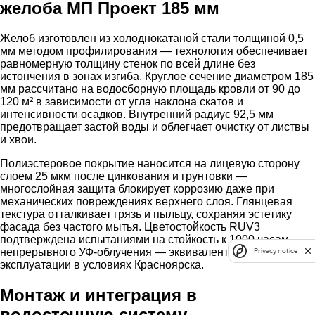
желоба МП Проект 185 мм
Желоб изготовлен из холоднокатаной стали толщиной 0,5
мм методом профилирования — технология обеспечивает
равномерную толщину стенок по всей длине без
истончения в зонах изгиба. Круглое сечение диаметром 185
мм рассчитано на водосборную площадь кровли от 90 до
120 м² в зависимости от угла наклона скатов и
интенсивности осадков. Внутренний радиус 92,5 мм
предотвращает застой воды и облегчает очистку от листвы
и хвои.
Полиэстеровое покрытие наносится на лицевую сторону
слоем 25 мкм после цинкования и грунтовки —
многослойная защита блокирует коррозию даже при
механических повреждениях верхнего слоя. Глянцевая
текстура отталкивает грязь и пыльцу, сохраняя эстетику
фасада без частого мытья. Цветостойкость RUV3
подтверждена испытаниями на стойкость к 1000 часам
непрерывного УФ-облучения — эквивалент 5 лет
Privacy notice
эксплуатации в условиях Красноярска.
Монтаж и интеграция в
водосточную систему