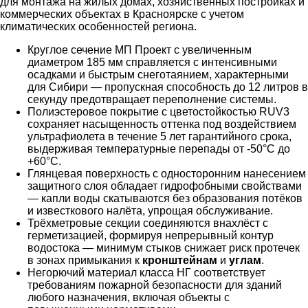
для монтажа на жилых домах, хозяйственных постройках и
коммерческих объектах в Красноярске с учетом
климатических особенностей региона.
Круглое сечение МП Проект с увеличенным
диаметром 185 мм справляется с интенсивными
осадками и быстрым снеготаянием, характерными
для Сибири — пропускная способность до 12 литров в
секунду предотвращает переполнение системы.
Полиэстеровое покрытие с цветостойкостью RUV3
сохраняет насыщенность оттенка под воздействием
ультрафиолета в течение 5 лет гарантийного срока,
выдерживая температурные перепады от -50°C до
+60°C.
Глянцевая поверхность с односторонним нанесением
защитного слоя обладает гидрофобными свойствами
— капли воды скатываются без образования потёков
и известкового налёта, упрощая обслуживание.
Трёхметровые секции соединяются внахлёст с
герметизацией, формируя непрерывный контур
водостока — минимум стыков снижает риск протечек
в зонах примыкания к
кронштейнам
и
углам
.
Негорючий материал класса НГ соответствует
требованиям пожарной безопасности для зданий
любого назначения, включая объекты с