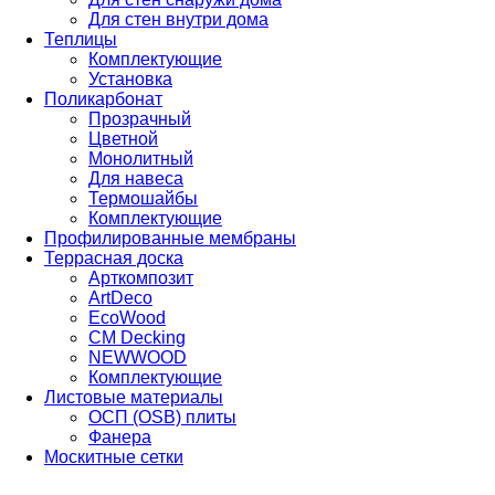
Для стен внутри дома
Теплицы
Комплектующие
Установка
Поликарбонат
Прозрачный
Цветной
Монолитный
Для навеса
Термошайбы
Комплектующие
Профилированные мембраны
Террасная доска
Арткомпозит
ArtDeco
EcoWood
CM Decking
NEWWOOD
Комплектующие
Листовые материалы
ОСП (OSB) плиты
Фанера
Москитные сетки