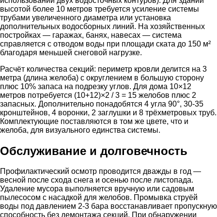
использовании двух водосточных контуров). Для зданий
высотой более 10 метров требуется усиление системы
трубами увеличенного диаметра или установка
дополнительных водосборных линий. На хозяйственных
постройках — гаражах, банях, навесах — система
справляется с отводом воды при площади ската до 150 м²
благодаря меньшей снеговой нагрузке.
Расчёт количества секций: периметр кровли делится на 3
метра (длина желоба) с округлением в большую сторону
плюс 10% запаса на подрезку углов. Для дома 10×12
метров потребуется (10+12)×2 / 3 = 15 желобов плюс 2
запасных. Дополнительно понадобятся 4 угла 90°, 30-35
кронштейнов, 4 воронки, 2 заглушки и 8 трёхметровых труб.
Комплектующие поставляются в том же цвете, что и
желоба, для визуального единства системы.
Обслуживание и долговечность
Профилактический осмотр проводится дважды в год —
весной после схода снега и осенью после листопада.
Удаление мусора выполняется вручную или садовым
пылесосом с насадкой для желобов. Промывка струёй
воды под давлением 2-3 бара восстанавливает пропускную
способность без демонтажа секций. При обнаружении