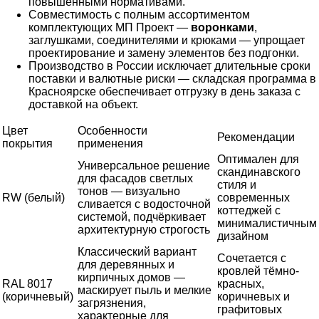
повышенными нормативами.
Совместимость с полным ассортиментом
комплектующих МП Проект —
воронками
,
заглушками, соединителями и крюками — упрощает
проектирование и замену элементов без подгонки.
Производство в России исключает длительные сроки
поставки и валютные риски — складская программа в
Красноярске обеспечивает отгрузку в день заказа с
доставкой на объект.
Цвет
Особенности
Рекомендации
покрытия
применения
Оптимален для
Универсальное решение
скандинавского
для фасадов светлых
стиля и
тонов — визуально
RW (белый)
современных
сливается с водосточной
коттеджей с
системой, подчёркивает
минималистичным
архитектурную строгость
дизайном
Классический вариант
Сочетается с
для деревянных и
кровлей тёмно-
кирпичных домов —
RAL 8017
красных,
маскирует пыль и мелкие
(коричневый)
коричневых и
загрязнения,
графитовых
характерные для