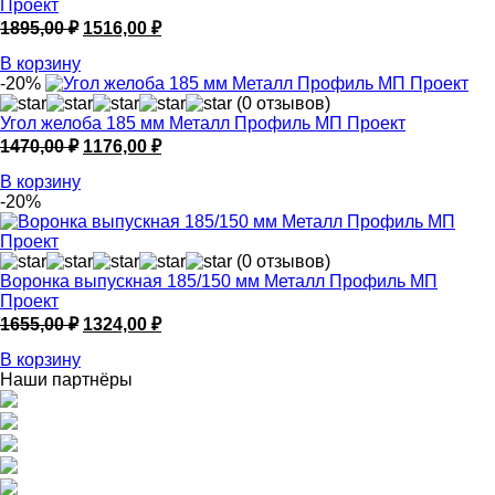
Проект
Первоначальная
Текущая
1895,00
₽
1516,00
₽
цена
цена:
В корзину
составляла
1516,00 ₽.
-20%
1895,00 ₽.
(0 отзывов)
Угол желоба 185 мм Металл Профиль МП Проект
Первоначальная
Текущая
1470,00
₽
1176,00
₽
цена
цена:
В корзину
составляла
1176,00 ₽.
-20%
1470,00 ₽.
(0 отзывов)
Воронка выпускная 185/150 мм Металл Профиль МП
Проект
Первоначальная
Текущая
1655,00
₽
1324,00
₽
цена
цена:
В корзину
составляла
1324,00 ₽.
Наши партнёры
1655,00 ₽.