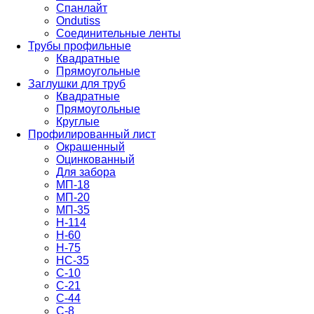
Спанлайт
Ondutiss
Соединительные ленты
Трубы профильные
Квадратные
Прямоугольные
Заглушки для труб
Квадратные
Прямоугольные
Круглые
Профилированный лист
Окрашенный
Оцинкованный
Для забора
МП-18
МП-20
МП-35
Н-114
Н-60
Н-75
НС-35
С-10
С-21
С-44
С-8