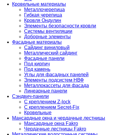
Кровельные материалы
Металлочерепица
Гибкая черепица
Кровля Ондулин
Элементы безопасности кровли
Системы вентиляции
Доборные элементы
Фасадные материалы
Сайдинг виниловый
Металлический сайдинг
Фасадные панели
Под кирпич
Под камень
Углы для фасадных панелей
Элементы подсистем НВФ
Металлокассеты для фасада
Линеарные панели
Сэндвич-панели
С креплением Z-lock
С креплением Secret-Fix
Кровельные
Мансардные окна и чердачные лестницы
Мансардные окна Fakro
Чердачные лестницы Fakro
Металлические водосточные системы